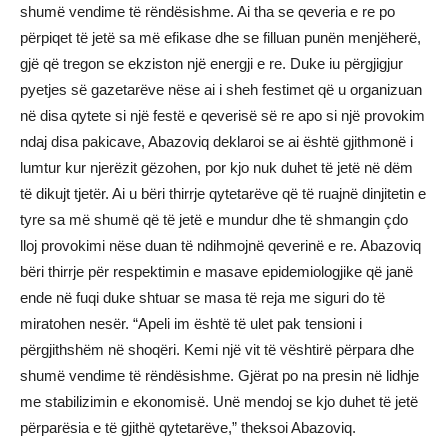
shumë vendime të rëndësishme. Ai tha se qeveria e re po
përpiqet të jetë sa më efikase dhe se filluan punën menjëherë,
gjë që tregon se ekziston një energji e re. Duke iu përgjigjur
pyetjes së gazetarëve nëse ai i sheh festimet që u organizuan
në disa qytete si një festë e qeverisë së re apo si një provokim
ndaj disa pakicave, Abazoviq deklaroi se ai është gjithmonë i
lumtur kur njerëzit gëzohen, por kjo nuk duhet të jetë në dëm
të dikujt tjetër. Ai u bëri thirrje qytetarëve që të ruajnë dinjitetin e
tyre sa më shumë që të jetë e mundur dhe të shmangin çdo
lloj provokimi nëse duan të ndihmojnë qeverinë e re. Abazoviq
bëri thirrje për respektimin e masave epidemiologjike që janë
ende në fuqi duke shtuar se masa të reja me siguri do të
miratohen nesër. “Apeli im është të ulet pak tensioni i
përgjithshëm në shoqëri. Kemi një vit të vështirë përpara dhe
shumë vendime të rëndësishme. Gjërat po na presin në lidhje
me stabilizimin e ekonomisë. Unë mendoj se kjo duhet të jetë
përparësia e të gjithë qytetarëve,” theksoi Abazoviq.