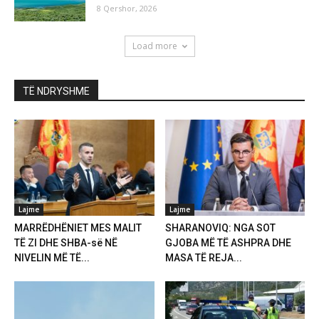
8 Qershor, 2026
Load more
TË NDRYSHME
Lajme
Lajme
MARRËDHËNIET MES MALIT
SHARANOVIQ: NGA SOT
TË ZI DHE SHBA-së NË
GJOBA MË TË ASHPRA DHE
NIVELIN MË TË...
MASA TË REJA...