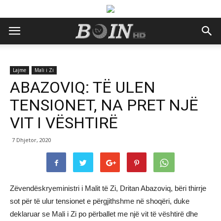
Lajme
Mali i Zi
ABAZOVIQ: TË ULEN
TENSIONET, NA PRET NJË
VIT I VËSHTIRË
7 Dhjetor, 2020
Zëvendëskryeministri i Malit të Zi, Dritan Abazoviq, bëri thirrje
sot për të ulur tensionet e përgjithshme në shoqëri, duke
deklaruar se Mali i Zi po përballet me një vit të vështirë dhe