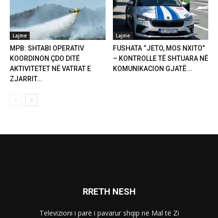
Lajme
Lajme
MPB: SHTABI OPERATIV
FUSHATA “JETO, MOS NXITO”
KOORDINON ÇDO DITË
– KONTROLLE TË SHTUARA NË
AKTIVITETET NË VATRAT E
KOMUNIKACION GJATË...
ZJARRIT...
RRETH NESH
Televizioni i parë i pavarur shqip në Mal të Zi