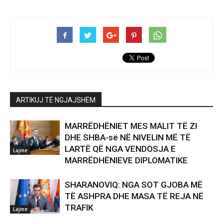
ARTIKUJ TË NGJAJSHËM
MARRËDHËNIET MES MALIT TË ZI
DHE SHBA-së NË NIVELIN MË TË
LARTË QË NGA VENDOSJA E
Lajme
MARRËDHËNIEVE DIPLOMATIKE
SHARANOVIQ: NGA SOT GJOBA MË
TË ASHPRA DHE MASA TË REJA NË
TRAFIK
Lajme