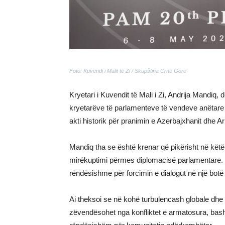
Foto: Kuvendi i Malit të Zi / Skupština Crne Gore
Kryetari i Kuvendit të Mali i Zi, Andrija Mandiq, de
kryetarëve të parlamenteve të vendeve anëtar
akti historik për pranimin e Azerbajxhanit dhe 
Mandiq tha se është krenar që pikërisht në kët
mirëkuptimi përmes diplomacisë parlamentare. S
rëndësishme për forcimin e dialogut në një botë 
Ai theksoi se në kohë turbulencash globale dhe
zëvendësohet nga konfliktet e armatosura, bas