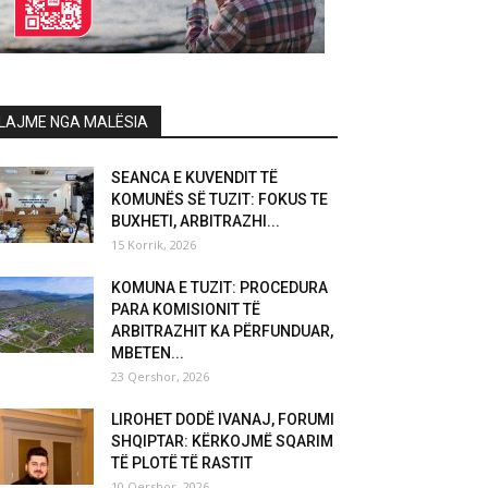
LAJME NGA MALËSIA
SEANCA E KUVENDIT TË
KOMUNËS SË TUZIT: FOKUS TE
BUXHETI, ARBITRAZHI...
15 Korrik, 2026
KOMUNA E TUZIT: PROCEDURA
PARA KOMISIONIT TË
ARBITRAZHIT KA PËRFUNDUAR,
MBETEN...
23 Qershor, 2026
LIROHET DODË IVANAJ, FORUMI
SHQIPTAR: KËRKOJMË SQARIM
TË PLOTË TË RASTIT
10 Qershor, 2026