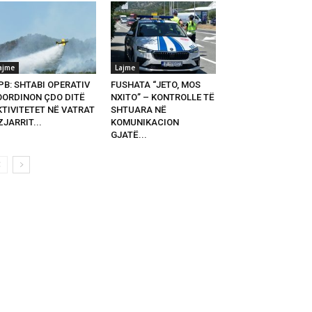
ajme
Lajme
PB: SHTABI OPERATIV
FUSHATA “JETO, MOS
OORDINON ÇDO DITË
NXITO” – KONTROLLE TË
KTIVITETET NË VATRAT
SHTUARA NË
ZJARRIT...
KOMUNIKACION
GJATË...