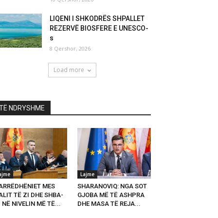
LIQENI I SHKODRËS SHPALLET
REZERVË BIOSFERE E UNESCO-
s
8 Qershor, 2026
Load more
TË NDRYSHME
ajme
Lajme
ARRËDHËNIET MES
SHARANOVIQ: NGA SOT
LIT TË ZI DHE SHBA-
GJOBA MË TË ASHPRA
 NË NIVELIN MË TË...
DHE MASA TË REJA...