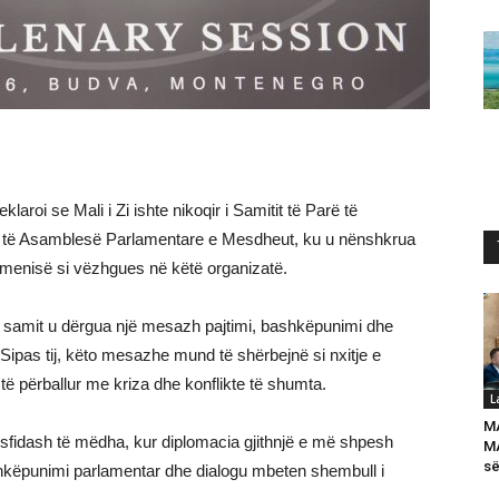
klaroi se Mali i Zi ishte nikoqir i Samitit të Parë të
e të Asamblesë Parlamentare e Mesdheut, ku u nënshkrua
Armenisë si vëzhgues në këtë organizatë.
ë samit u dërgua një mesazh pajtimi, bashkëpunimi dhe
ipas tij, këto mesazhe mund të shërbejnë si nxitje e
të përballur me kriza dhe konflikte të shumta.
L
M
 sfidash të mëdha, kur diplomacia gjithnjë e më shpesh
MA
së
hkëpunimi parlamentar dhe dialogu mbeten shembull i