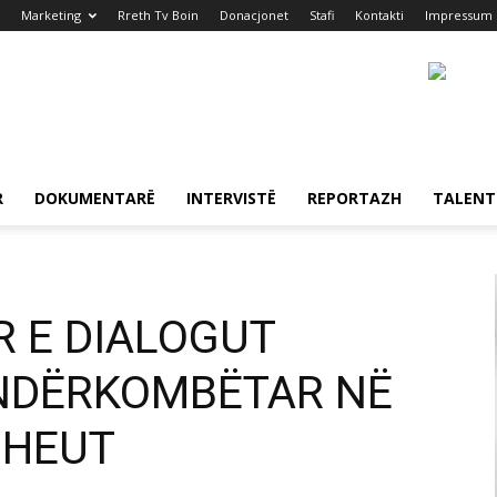
Marketing
Rreth Tv Boin
Donacjonet
Stafi
Kontakti
Impressum
R
DOKUMENTARË
INTERVISTË
REPORTAZH
TALENT
R E DIALOGUT
NDËRKOMBËTAR NË
DHEUT