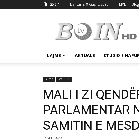
C
25.5
E shtunë, 8 Gusht, 2026
LIVE
Blog
Tv
Boin
LAJME
AKTUALE
STUDIO E HAPU
Lajme
Mali i Zi
MALI I ZI QENDË
PARLAMENTAR 
SAMITIN E MES
7 Maj, 2026