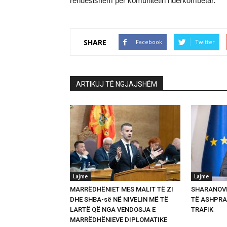
rëndësishëm për komunitetin ndërkombëtar.
SHARE
Facebook
Twitter
ARTIKUJ TË NGJAJSHËM
Lajme
Lajme
MARRËDHËNIET MES MALIT TË ZI
SHARANOVI
DHE SHBA-së NË NIVELIN MË TË
TË ASHPRA
LARTË QË NGA VENDOSJA E
TRAFIK
MARRËDHËNIEVE DIPLOMATIKE