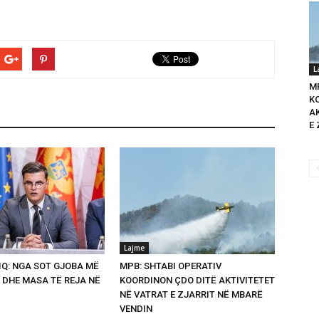
L
M
K
A
E 
Lajme
Q: NGA SOT GJOBA MË
MPB: SHTABI OPERATIV
 DHE MASA TË REJA NË
KOORDINON ÇDO DITË AKTIVITETET
NË VATRAT E ZJARRIT NË MBARË
VENDIN