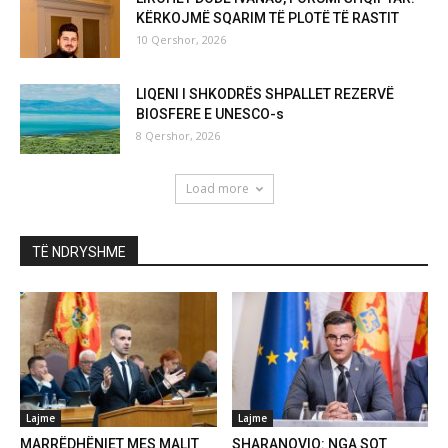
KËRKOJMË SQARIM TË PLOTË TË RASTIT
10 Qershor, 2026
LIQENI I SHKODRËS SHPALLET REZERVË
BIOSFERE E UNESCO-s
8 Qershor, 2026
Load more
TË NDRYSHME
Lajme
Lajme
MARRËDHËNIET MES MALIT
SHARANOVIQ: NGA SOT