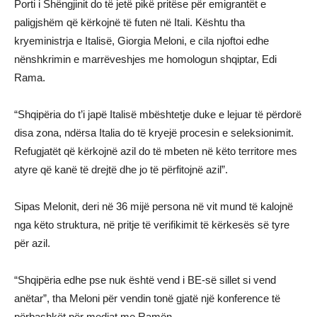
Porti i Shëngjinit do të jetë pikë pritëse për emigrantët e
paligjshëm që kërkojnë të futen në Itali. Kështu tha
kryeministrja e Italisë, Giorgia Meloni, e cila njoftoi edhe
nënshkrimin e marrëveshjes me homologun shqiptar, Edi
Rama.
“Shqipëria do t’i japë Italisë mbështetje duke e lejuar të përdorë
disa zona, ndërsa Italia do të kryejë procesin e seleksionimit.
Refugjatët që kërkojnë azil do të mbeten në këto territore mes
atyre që kanë të drejtë dhe jo të përfitojnë azil”.
Sipas Melonit, deri në 36 mijë persona në vit mund të kalojnë
nga këto struktura, në pritje të verifikimit të kërkesës së tyre
për azil.
“Shqipëria edhe pse nuk është vend i BE-së sillet si vend
anëtar”, tha Meloni për vendin tonë gjatë një konference të
përbashkët për mediat me Ramën.