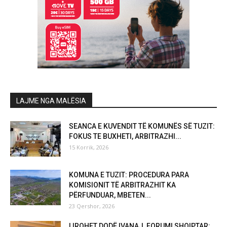
LAJME NGA MALËSIA
SEANCA E KUVENDIT TË KOMUNËS SË TUZIT:
FOKUS TE BUXHETI, ARBITRAZHI...
15 Korrik, 2026
KOMUNA E TUZIT: PROCEDURA PARA
KOMISIONIT TË ARBITRAZHIT KA
PËRFUNDUAR, MBETEN...
23 Qershor, 2026
LIROHET DODË IVANAJ, FORUMI SHQIPTAR: