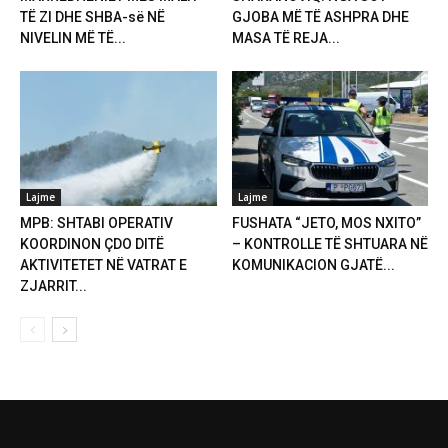
TË ZI DHE SHBA-së NË
GJOBA MË TË ASHPRA DHE
NIVELIN MË TË...
MASA TË REJA...
Lajme
Lajme
MPB: SHTABI OPERATIV
FUSHATA “JETO, MOS NXITO”
KOORDINON ÇDO DITË
– KONTROLLE TË SHTUARA NË
AKTIVITETET NË VATRAT E
KOMUNIKACION GJATË...
ZJARRIT...