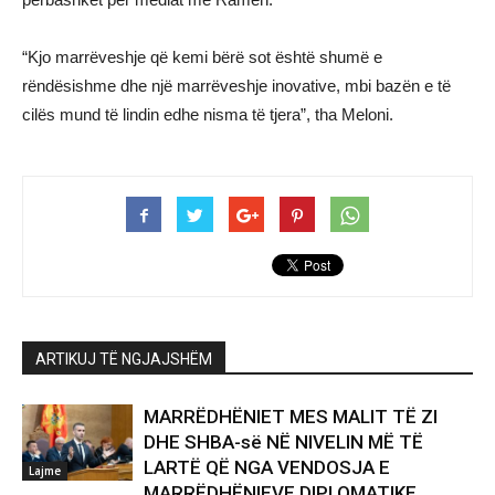
“Kjo marrëveshje që kemi bërë sot është shumë e
rëndësishme dhe një marrëveshje inovative, mbi bazën e të
cilës mund të lindin edhe nisma të tjera”, tha Meloni.
ARTIKUJ TË NGJAJSHËM
MARRËDHËNIET MES MALIT TË ZI
DHE SHBA-së NË NIVELIN MË TË
LARTË QË NGA VENDOSJA E
Lajme
MARRËDHËNIEVE DIPLOMATIKE