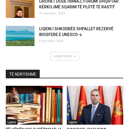
LIROHET DODË IVANAJ, FORUMI SHQIPTAR:
KËRKOJMË SQARIM TË PLOTË TË RASTIT
10 Qershor, 2026
LIQENI I SHKODRËS SHPALLET REZERVË
BIOSFERE E UNESCO-s
8 Qershor, 2026
Load more
TË NDRYSHME
Lajme
Lajme