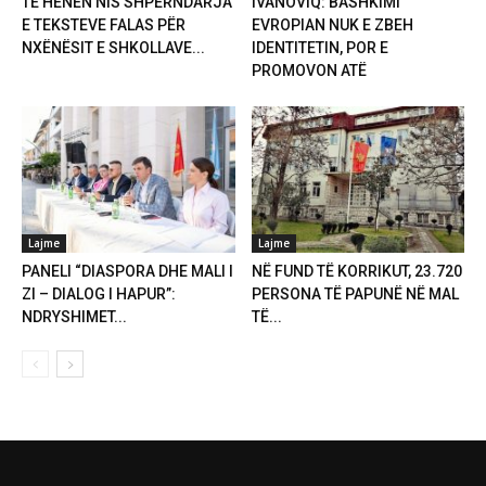
TË HËNËN NIS SHPËRNDARJA
IVANOVIQ: BASHKIMI
E TEKSTEVE FALAS PËR
EVROPIAN NUK E ZBEH
NXËNËSIT E SHKOLLAVE...
IDENTITETIN, POR E
PROMOVON ATË
Lajme
Lajme
PANELI “DIASPORA DHE MALI I
NË FUND TË KORRIKUT, 23.720
ZI – DIALOG I HAPUR”:
PERSONA TË PAPUNË NË MAL
NDRYSHIMET...
TË...