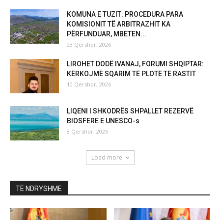
KOMUNA E TUZIT: PROCEDURA PARA
KOMISIONIT TË ARBITRAZHIT KA
PËRFUNDUAR, MBETEN...
23 Qershor, 2026
LIROHET DODË IVANAJ, FORUMI SHQIPTAR:
KËRKOJMË SQARIM TË PLOTË TË RASTIT
10 Qershor, 2026
LIQENI I SHKODRËS SHPALLET REZERVË
BIOSFERE E UNESCO-s
8 Qershor, 2026
Load more
TË NDRYSHME