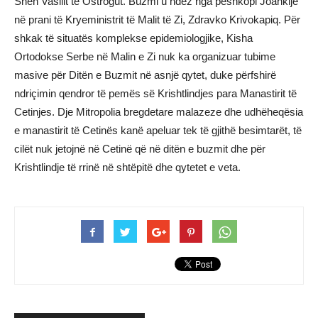
Shën Vasilit të Ostrogut. Buzmi u ndez nga peshkopi Joankije
në prani të Kryeministrit të Malit të Zi, Zdravko Krivokapiq. Për
shkak të situatës komplekse epidemiologjike, Kisha
Ortodokse Serbe në Malin e Zi nuk ka organizuar tubime
masive për Ditën e Buzmit në asnjë qytet, duke përfshirë
ndriçimin qendror të pemës së Krishtlindjes para Manastirit të
Cetinjes. Dje Mitropolia bregdetare malazeze dhe udhëheqësia
e manastirit të Cetinës kanë apeluar tek të gjithë besimtarët, të
cilët nuk jetojnë në Cetinë që në ditën e buzmit dhe për
Krishtlindje të rrinë në shtëpitë dhe qytetet e veta.