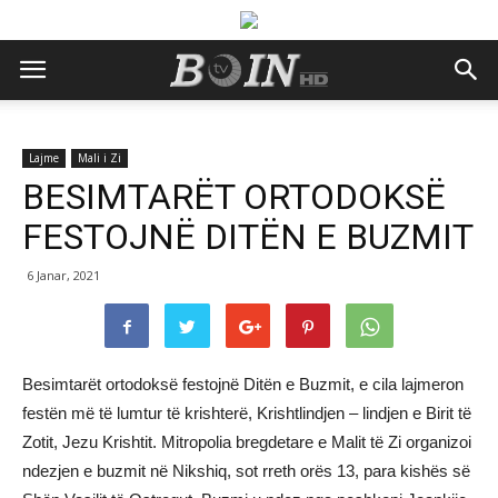
Lajme
Mali i Zi
BESIMTARËT ORTODOKSË
FESTOJNË DITËN E BUZMIT
6 Janar, 2021
Besimtarët ortodoksë festojnë Ditën e Buzmit, e cila lajmeron
festën më të lumtur të krishterë, Krishtlindjen – lindjen e Birit të
Zotit, Jezu Krishtit. Mitropolia bregdetare e Malit të Zi organizoi
ndezjen e buzmit në Nikshiq, sot rreth orës 13, para kishës së