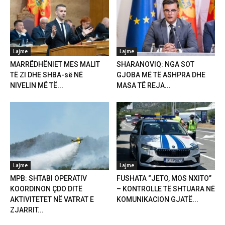
Lajme
Lajme
MARRËDHËNIET MES MALIT
SHARANOVIQ: NGA SOT
TË ZI DHE SHBA-së NË
GJOBA MË TË ASHPRA DHE
NIVELIN MË TË...
MASA TË REJA...
Lajme
Lajme
MPB: SHTABI OPERATIV
FUSHATA “JETO, MOS NXITO”
KOORDINON ÇDO DITË
– KONTROLLE TË SHTUARA NË
AKTIVITETET NË VATRAT E
KOMUNIKACION GJATË...
ZJARRIT...