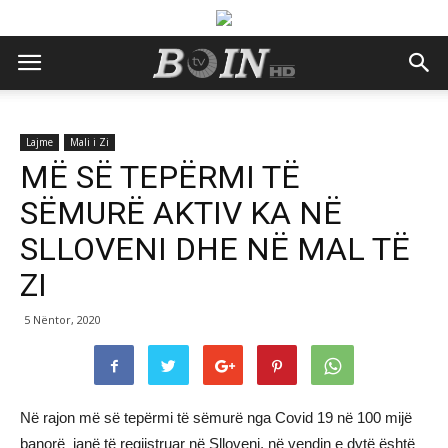
Lajme
Mali i Zi
MË SË TEPËRMI TË
SËMURË AKTIV KA NË
SLLOVENI DHE NË MAL TË
ZI
5 Nëntor, 2020
Në rajon më së tepërmi të sëmurë nga Covid 19 në 100 mijë
banorë janë të regjistruar në Slloveni, në vendin e dytë është