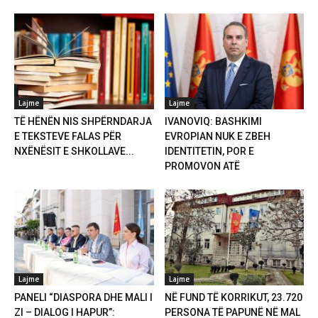
Lajme
Lajme
TË HËNËN NIS SHPËRNDARJA
IVANOVIQ: BASHKIMI
E TEKSTEVE FALAS PËR
EVROPIAN NUK E ZBEH
NXËNËSIT E SHKOLLAVE...
IDENTITETIN, POR E
PROMOVON ATË
Lajme
Lajme
PANELI “DIASPORA DHE MALI I
NË FUND TË KORRIKUT, 23.720
ZI – DIALOG I HAPUR”:
PERSONA TË PAPUNË NË MAL