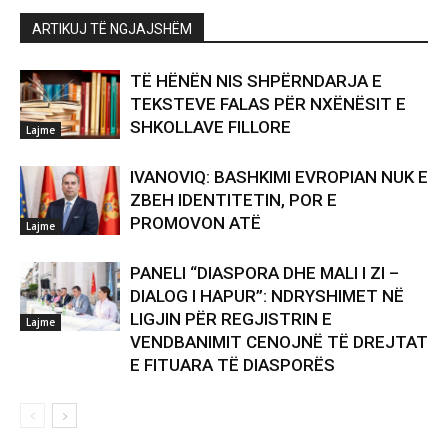
ARTIKUJ TË NGJAJSHËM
TË HËNËN NIS SHPËRNDARJA E
TEKSTEVE FALAS PËR NXËNËSIT E
SHKOLLAVE FILLORE
Lajme
IVANOVIQ: BASHKIMI EVROPIAN NUK E
ZBEH IDENTITETIN, POR E
PROMOVON ATË
Lajme
PANELI “DIASPORA DHE MALI I ZI –
DIALOG I HAPUR”: NDRYSHIMET NË
LIGJIN PËR REGJISTRIN E
Lajme
VENDBANIMIT CENOJNË TË DREJTAT
E FITUARA TË DIASPORËS