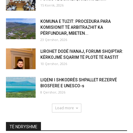
15 Korrik, 2026
KOMUNA E TUZIT: PROCEDURA PARA
KOMISIONIT TË ARBITRAZHIT KA
PËRFUNDUAR, MBETEN...
23 Qershor, 2026
LIROHET DODË IVANAJ, FORUMI SHQIPTAR:
KËRKOJMË SQARIM TË PLOTË TË RASTIT
10 Qershor, 2026
LIQENI I SHKODRËS SHPALLET REZERVË
BIOSFERE E UNESCO-s
8 Qershor, 2026
Load more
TË NDRYSHME