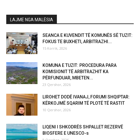
LAJME NGA MALËSIA
SEANCA E KUVENDIT TË KOMUNËS SË TUZIT:
FOKUS TE BUXHETI, ARBITRAZHI...
15 Korrik, 2026
KOMUNA E TUZIT: PROCEDURA PARA
KOMISIONIT TË ARBITRAZHIT KA
PËRFUNDUAR, MBETEN...
23 Qershor, 2026
LIROHET DODË IVANAJ, FORUMI SHQIPTAR:
KËRKOJMË SQARIM TË PLOTË TË RASTIT
10 Qershor, 2026
LIQENI I SHKODRËS SHPALLET REZERVË
BIOSFERE E UNESCO-s
8 Qershor, 2026