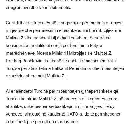
emigrantëve dhe krimin kibernetik.
Canikli tha se Turqia është e angazhuar për forcimin e lidhjeve
miqësore dhe përmirësimin e bashkëpunimit të mbrojtjes me
Malin e Zi dhe se shteti i tij është i gatshëm të marrë në
konsideratë modalitetet e reja për forcimin e këtyre
marrëdhënieve. Ndërsa Ministri i Mbrojtjes së Malit të Z,
Predrag Boshkoviq, ka thënë se është i rëndësishëm roli i
Turqisë për stabilitetin e Ballkanit Perëndimor dhe mbështetjen
e vazhdueshme ndaj Malit të Zi.
Ai e falënderoi Turqinë për mbështetjen gjithëpërfshirëse që
Turqia i ka ofruar Malit të Zi në procesin e integrimeve euro-
atlantike, duke besuar se bashkëpunimi i mbrojtjes i të dy
vendeve, si aleatë në kuadër të NATO-s, do të përmirësohet
edhe më tej në periudhën e ardhshme.