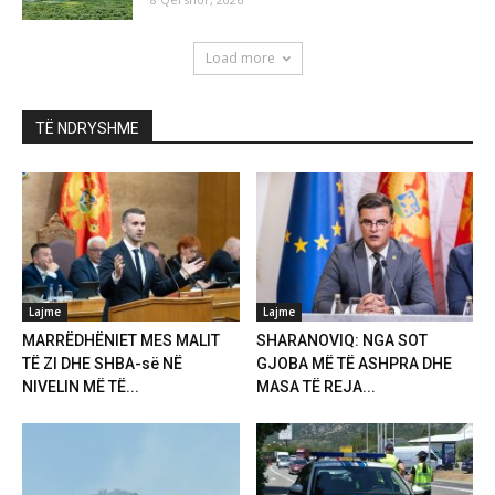
Load more
TË NDRYSHME
Lajme
Lajme
MARRËDHËNIET MES MALIT
SHARANOVIQ: NGA SOT
TË ZI DHE SHBA-së NË
GJOBA MË TË ASHPRA DHE
NIVELIN MË TË...
MASA TË REJA...