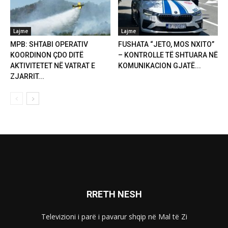
Lajme
Lajme
MPB: SHTABI OPERATIV
FUSHATA “JETO, MOS NXITO”
KOORDINON ÇDO DITË
– KONTROLLE TË SHTUARA NË
AKTIVITETET NË VATRAT E
KOMUNIKACION GJATË...
ZJARRIT...
RRETH NESH
Televizioni i parë i pavarur shqip në Mal të Zi