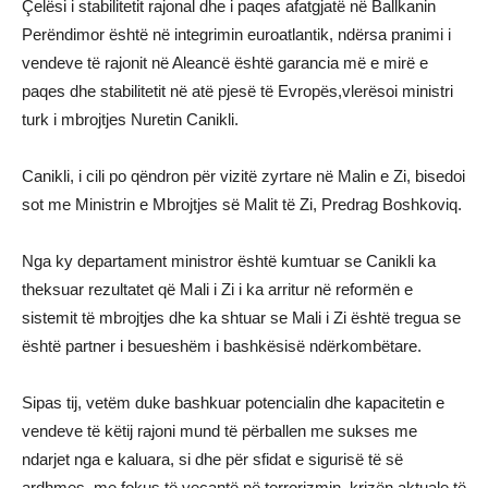
Çelësi i stabilitetit rajonal dhe i paqes afatgjatë në Ballkanin
Perëndimor është në integrimin euroatlantik, ndërsa pranimi i
vendeve të rajonit në Aleancë është garancia më e mirë e
paqes dhe stabilitetit në atë pjesë të Evropës,vlerësoi ministri
turk i mbrojtjes Nuretin Canikli.
Canikli, i cili po qëndron për vizitë zyrtare në Malin e Zi, bisedoi
sot me Ministrin e Mbrojtjes së Malit të Zi, Predrag Boshkoviq.
Nga ky departament ministror është kumtuar se Canikli ka
theksuar rezultatet që Mali i Zi i ka arritur në reformën e
sistemit të mbrojtjes dhe ka shtuar se Mali i Zi është tregua se
është partner i besueshëm i bashkësisë ndërkombëtare.
Sipas tij, vetëm duke bashkuar potencialin dhe kapacitetin e
vendeve të këtij rajoni mund të përballen me sukses me
ndarjet nga e kaluara, si dhe për sfidat e sigurisë të së
ardhmes, me fokus të veçantë në terrorizmin, krizën aktuale të