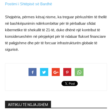
Postimi i Shtëpisë së Bardhë
Shqipëria, përmes kësaj nisme, ka treguar përkushtim të thellë
në bashkëpunimin ndërkombëtar për të përballuar sfidat
kibernetike të shekullit të 21-të, duke dhënë një kontribut të
konsiderueshëm në përpjekjet për të ndaluar flukset financiare
të paligjshme dhe për të forcuar infrastrukturën globale të
sigurisë.
ARTIKUJ TË NGJAJSHËM