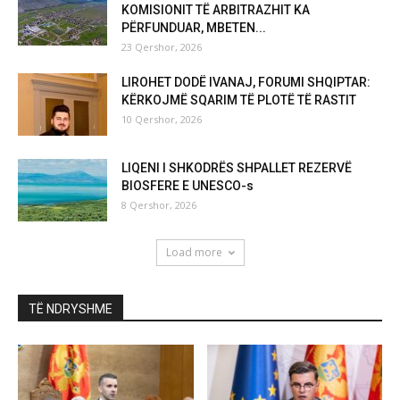
KOMISIONIT TË ARBITRAZHIT KA
PËRFUNDUAR, MBETEN...
23 Qershor, 2026
LIROHET DODË IVANAJ, FORUMI SHQIPTAR:
KËRKOJMË SQARIM TË PLOTË TË RASTIT
10 Qershor, 2026
LIQENI I SHKODRËS SHPALLET REZERVË
BIOSFERE E UNESCO-s
8 Qershor, 2026
Load more
TË NDRYSHME