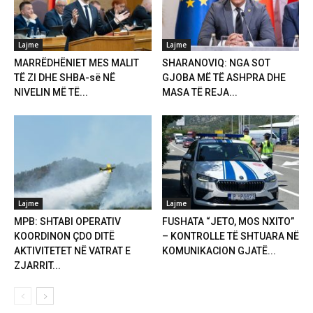
Lajme
Lajme
MARRËDHËNIET MES MALIT
SHARANOVIQ: NGA SOT
TË ZI DHE SHBA-së NË
GJOBA MË TË ASHPRA DHE
NIVELIN MË TË...
MASA TË REJA...
Lajme
Lajme
MPB: SHTABI OPERATIV
FUSHATA “JETO, MOS NXITO”
KOORDINON ÇDO DITË
– KONTROLLE TË SHTUARA NË
AKTIVITETET NË VATRAT E
KOMUNIKACION GJATË...
ZJARRIT...