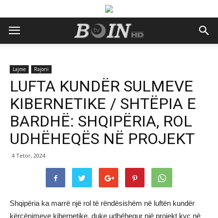
Lajme
Rajoni
LUFTA KUNDËR SULMEVE
KIBERNETIKE / SHTËPIA E
BARDHË: SHQIPËRIA, ROL
UDHËHEQËS NË PROJEKT
4 Tetor, 2024
Shqipëria ka marrë një rol të rëndësishëm në luftën kundër
kërcënimeve kibernetike, duke udhëhequr një projekt kyç në