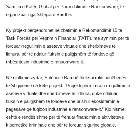
Samitin e Katërt Global për Parandalimin e Ransomware, të
organizuar nga Shtëpia e Bardhë.
Ky projekt përqendrohet në zbatimin e Rekomandimit 15 të
Task Forcës për Veprimin Financiar (FATF), me synimin për të
forcuar rregullimin e aseteve virtuale dhe shërbimeve të
lidhura, për të ndalur fluksin e paligjshëm të fondeve që
mbështesin industrinë e ransomware-it.
Në njoftimin zyrtar, Shtëpia e Bardhë theksoi rolin udhëheqës
të Shqipërisë në këtë projekt: “Projekti përmirëson rregullimin e
aseteve virtuale dhe shërbimeve të lidhura, duke ndaluar
fluksin e paligjshëm të fondeve dhe prishur ekosistemin e
pagesave që fuqizon industrinë e ransomware-it.” Kjo nismë
është e rëndësishme për të frenuar financimin e aktiviteteve
kibernetike kriminale dhe për të forcuar sigurinë globale.