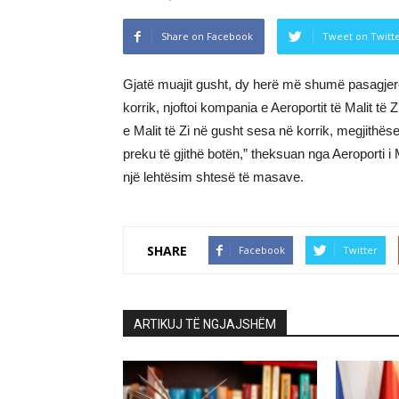
Share on Facebook
Tweet on Twitt
Gjatë muajit gusht, dy herë më shumë pasagjerë
korrik, njoftoi kompania e Aeroportit të Malit 
e Malit të Zi në gusht sesa në korrik, megjithë
preku të gjithë botën,” theksuan nga Aeroporti i
një lehtësim shtesë të masave.
SHARE
Facebook
Twitter
ARTIKUJ TË NGJAJSHËM