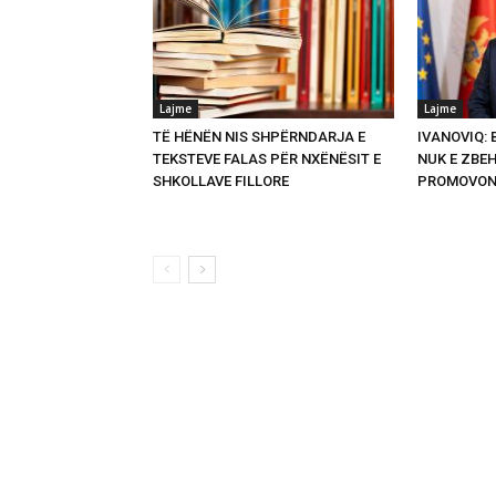
Lajme
Lajme
TË HËNËN NIS SHPËRNDARJA E
IVANOVIQ:
TEKSTEVE FALAS PËR NXËNËSIT E
NUK E ZBEH
SHKOLLAVE FILLORE
PROMOVON