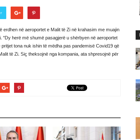
er
 erdhen në aeroportet e Malit të Zi në krahasim me muajin
të Zi. “Dy herë më shumë pasagjerë u shërbyen në aeroportet
se pritjet tona nuk ishin të mëdha pas pandemisë Covid19 që
 Malit të Zi. Siç theksojnë nga kompania, ata shpresojnë për