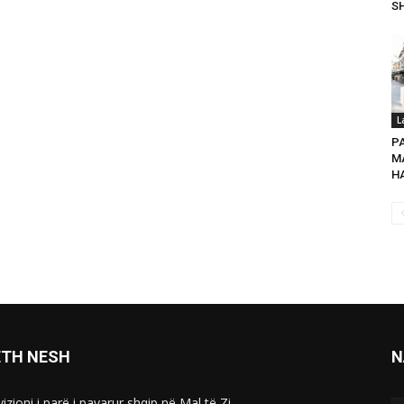
SH
L
P
MA
HA
ETH NESH
N
izioni i parë i pavarur shqip në Mal të Zi