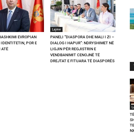
Lajme
 BASHKIMI EVROPIAN
PANELI “DIASPORA DHE MALI I ZI –
 IDENTITETIN, POR E
DIALOG I HAPUR”: NDRYSHIMET NË
 ATË
LIGJIN PËR REGJISTRIN E
VENDBANIMIT CENOJNË TË
DREJTAT E FITUARA TË DIASPORËS
L
T
S
T
N