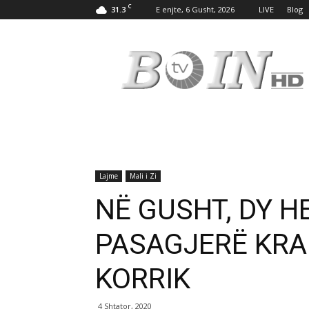
C
31.3
E enjte, 6 Gusht, 2026
LIVE
Blog
Tv
Boin
Lajme
Mali i Zi
NË GUSHT, DY 
PASAGJERË KR
KORRIK
4 Shtator, 2020