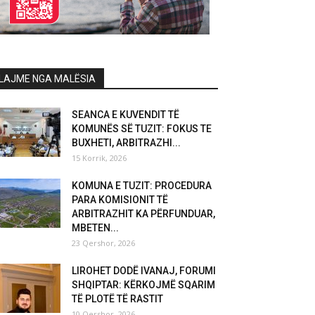
LAJME NGA MALËSIA
SEANCA E KUVENDIT TË
KOMUNËS SË TUZIT: FOKUS TE
BUXHETI, ARBITRAZHI...
15 Korrik, 2026
KOMUNA E TUZIT: PROCEDURA
PARA KOMISIONIT TË
ARBITRAZHIT KA PËRFUNDUAR,
MBETEN...
23 Qershor, 2026
LIROHET DODË IVANAJ, FORUMI
SHQIPTAR: KËRKOJMË SQARIM
TË PLOTË TË RASTIT
10 Qershor, 2026