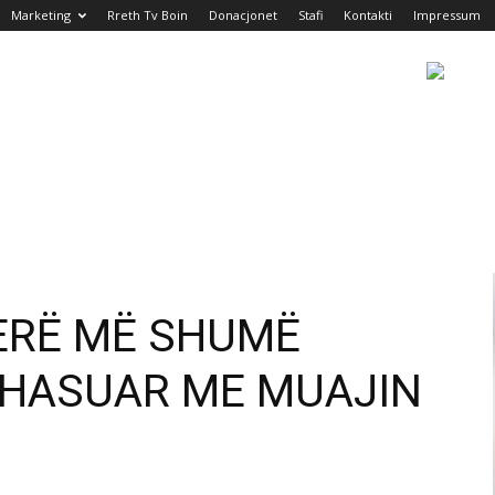
Marketing
Rreth Tv Boin
Donacjonet
Stafi
Kontakti
Impressum
HERË MË SHUMË
AHASUAR ME MUAJIN