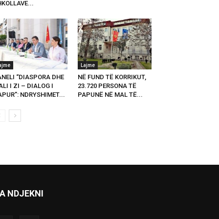
KOLLAVE...
ajme
Lajme
ANELI “DIASPORA DHE
NË FUND TË KORRIKUT,
LI I ZI – DIALOG I
23.720 PERSONA TË
PUR”: NDRYSHIMET...
PAPUNË NË MAL TË...
A NDJEKNI