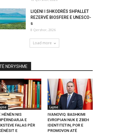
LIQENI I SHKODRËS SHPALLET
REZERVË BIOSFERE E UNESCO-
s
8 Qershor, 2026
Load more
TË NDRYSHME
ajme
Lajme
Ë HËNËN NIS
IVANOVIQ: BASHKIMI
HPËRNDARJA E
EVROPIAN NUK E ZBEH
EKSTEVE FALAS PËR
IDENTITETIN, POR E
XËNËSIT E
PROMOVON ATË