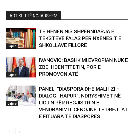
ARTIKUJ TË NGJAJSHËM
TË HËNËN NIS SHPËRNDARJA E
TEKSTEVE FALAS PËR NXËNËSIT E
SHKOLLAVE FILLORE
Lajme
IVANOVIQ: BASHKIMI EVROPIAN NUK E
ZBEH IDENTITETIN, POR E
PROMOVON ATË
Lajme
PANELI “DIASPORA DHE MALI I ZI –
DIALOG I HAPUR”: NDRYSHIMET NË
LIGJIN PËR REGJISTRIN E
Lajme
VENDBANIMIT CENOJNË TË DREJTAT
E FITUARA TË DIASPORËS