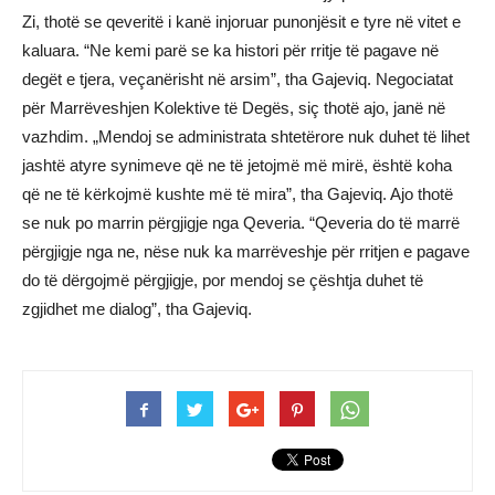
Zi, thotë se qeveritë i kanë injoruar punonjësit e tyre në vitet e
kaluara. “Ne kemi parë se ka histori për rritje të pagave në
degët e tjera, veçanërisht në arsim”, tha Gajeviq. Negociatat
për Marrëveshjen Kolektive të Degës, siç thotë ajo, janë në
vazhdim. „Mendoj se administrata shtetërore nuk duhet të lihet
jashtë atyre synimeve që ne të jetojmë më mirë, është koha
që ne të kërkojmë kushte më të mira”, tha Gajeviq. Ajo thotë
se nuk po marrin përgjigje nga Qeveria. “Qeveria do të marrë
përgjigje nga ne, nëse nuk ka marrëveshje për rritjen e pagave
do të dërgojmë përgjigje, por mendoj se çështja duhet të
zgjidhet me dialog”, tha Gajeviq.