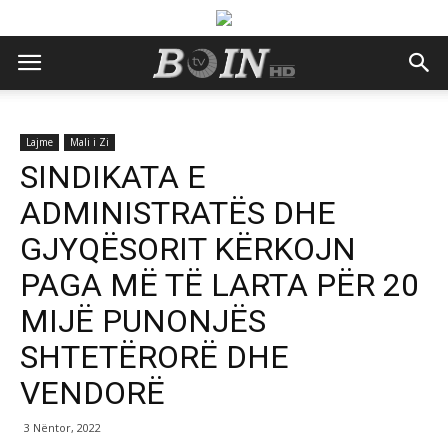
Lajme
Mali i Zi
SINDIKATA E
ADMINISTRATËS DHE
GJYQËSORIT KËRKOJN
PAGA MË TË LARTA PËR 20
MIJË PUNONJËS
SHTETËRORË DHE
VENDORË
3 Nëntor, 2022