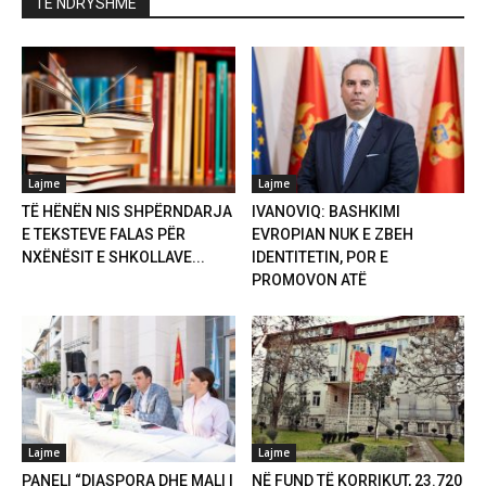
TË NDRYSHME
Lajme
Lajme
TË HËNËN NIS SHPËRNDARJA
IVANOVIQ: BASHKIMI
E TEKSTEVE FALAS PËR
EVROPIAN NUK E ZBEH
NXËNËSIT E SHKOLLAVE...
IDENTITETIN, POR E
PROMOVON ATË
Lajme
Lajme
PANELI “DIASPORA DHE MALI I
NË FUND TË KORRIKUT, 23.720