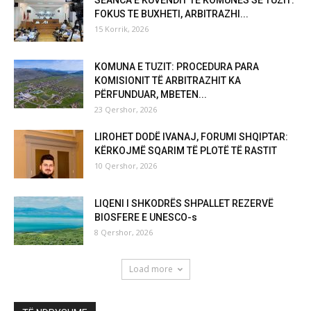
SEANCA E KUVENDIT TË KOMUNËS SË TUZIT:
FOKUS TE BUXHETI, ARBITRAZHI...
15 Korrik, 2026
KOMUNA E TUZIT: PROCEDURA PARA
KOMISIONIT TË ARBITRAZHIT KA
PËRFUNDUAR, MBETEN...
23 Qershor, 2026
LIROHET DODË IVANAJ, FORUMI SHQIPTAR:
KËRKOJMË SQARIM TË PLOTË TË RASTIT
10 Qershor, 2026
LIQENI I SHKODRËS SHPALLET REZERVË
BIOSFERE E UNESCO-s
8 Qershor, 2026
Load more