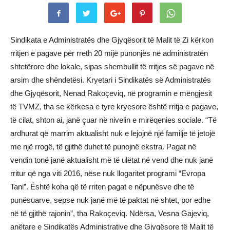
Sindikata e Administratës dhe Gjyqësorit të Malit të Zi kërkon
rritjen e pagave për rreth 20 mijë punonjës në administratën
shtetërore dhe lokale, sipas shembullit të rritjes së pagave në
arsim dhe shëndetësi. Kryetari i Sindikatës së Administratës
dhe Gjyqësorit, Nenad Rakoçeviq, në programin e mëngjesit
të TVMZ, tha se kërkesa e tyre kryesore është rritja e pagave,
të cilat, shton ai, janë çuar në nivelin e mirëqenies sociale. “Të
ardhurat që marrim aktualisht nuk e lejojnë një familje të jetojë
me një rrogë, të gjithë duhet të punojnë ekstra. Pagat në
vendin tonë janë aktualisht më të ulëtat në vend dhe nuk janë
rritur që nga viti 2016, nëse nuk llogaritet programi “Evropa
Tani”. Është koha që të rriten pagat e nëpunësve dhe të
punësuarve, sepse nuk janë më të paktat në shtet, por edhe
në të gjithë rajonin”, tha Rakoçeviq. Ndërsa, Vesna Gajeviq,
anëtare e Sindikatës Administrative dhe Gjyqësore të Malit të