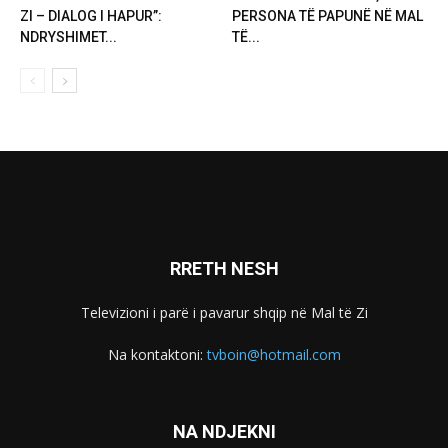
ZI – DIALOG I HAPUR”:
PERSONA TË PAPUNË NË MAL
NDRYSHIMET...
TË...
RRETH NESH
Televizioni i parë i pavarur shqip në Mal të Zi
Na kontaktoni:
tvboin@hotmail.com
NA NDJEKNI