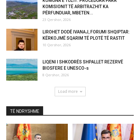
KOMUNA E TUZIT: PROCEDURA PARA
KOMISIONIT TË ARBITRAZHIT KA
PËRFUNDUAR, MBETEN...
23 Qershor, 2026
LIROHET DODË IVANAJ, FORUMI SHQIPTAR:
KËRKOJMË SQARIM TË PLOTË TË RASTIT
10 Qershor, 2026
LIQENI I SHKODRËS SHPALLET REZERVË
BIOSFERE E UNESCO-s
8 Qershor, 2026
Load more
TË NDRYSHME