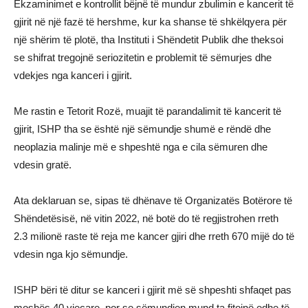
Ekzaminimet e kontrollit bëjnë të mundur zbulimin e kancerit të
gjirit në një fazë të hershme, kur ka shanse të shkëlqyera për
një shërim të plotë, tha Instituti i Shëndetit Publik dhe theksoi
se shifrat tregojnë seriozitetin e problemit të sëmurjes dhe
vdekjes nga kanceri i gjirit.
Me rastin e Tetorit Rozë, muajit të parandalimit të kancerit të
gjirit, ISHP tha se është një sëmundje shumë e rëndë dhe
neoplazia malinje më e shpeshtë nga e cila sëmuren dhe
vdesin gratë.
Ata deklaruan se, sipas të dhënave të Organizatës Botërore të
Shëndetësisë, në vitin 2022, në botë do të regjistrohen rreth
2.3 milionë raste të reja me kancer gjiri dhe rreth 670 mijë do të
vdesin nga kjo sëmundje.
ISHP bëri të ditur se kanceri i gjirit më së shpeshti shfaqet pas
moshës 40 vjeçare, por se sëmundjen mund ta fitojnë edhe të