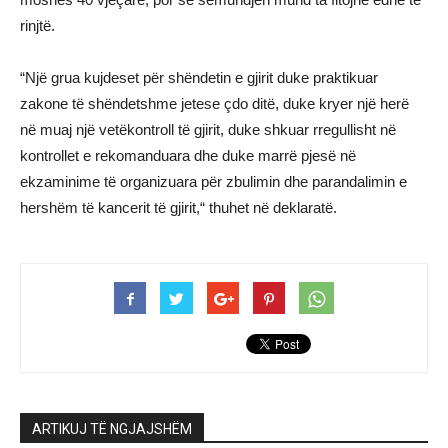
rinjtë.
“Një grua kujdeset për shëndetin e gjirit duke praktikuar
zakone të shëndetshme jetese çdo ditë, duke kryer një herë
në muaj një vetëkontroll të gjirit, duke shkuar rregullisht në
kontrollet e rekomanduara dhe duke marrë pjesë në
ekzaminime të organizuara për zbulimin dhe parandalimin e
hershëm të kancerit të gjirit,“ thuhet në deklaratë.
ARTIKUJ TË NGJAJSHËM