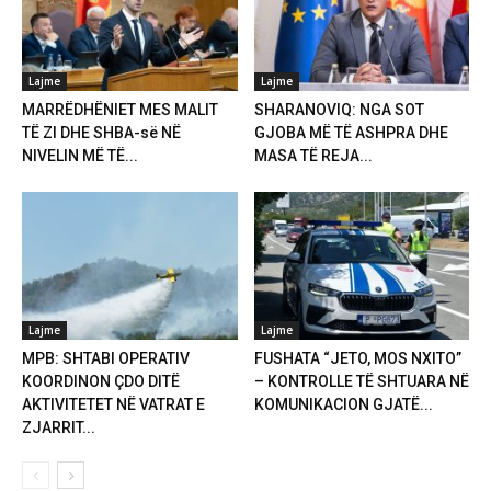
Lajme
Lajme
MARRËDHËNIET MES MALIT
SHARANOVIQ: NGA SOT
TË ZI DHE SHBA-së NË
GJOBA MË TË ASHPRA DHE
NIVELIN MË TË...
MASA TË REJA...
Lajme
Lajme
MPB: SHTABI OPERATIV
FUSHATA “JETO, MOS NXITO”
KOORDINON ÇDO DITË
– KONTROLLE TË SHTUARA NË
AKTIVITETET NË VATRAT E
KOMUNIKACION GJATË...
ZJARRIT...