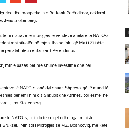
sigurinë dhe prosperitetin e Ballkanit Perëndimor, deklaroi
e, Jens Stoltenberg.
it të ministrave të mbrojtjes të vendeve anëtare të NATO-s,
i mbi situatën në rajon, tha se fakti që Mali i Zi ishte
he për stabilitetin e Ballkanit Perëndimor.
ë krijimin e bazës për më shumë investime dhe për
 aleatëve të NATO-s janë dyfishuar. Shpresoj që të mund të
veshjes për emrin midis Shkupit dhe Athinës, por është në
ara “, tha Stoltenberg.
re të NATO-s, i cili do të ndiqet edhe nga ministri i
në Bruksel. Ministri i Mbrojtjes së MZ, Boshkoviq, me këtë