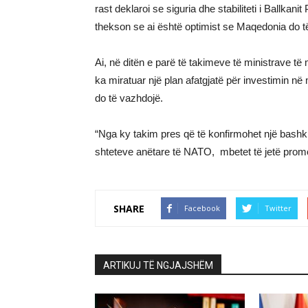
rast deklaroi se siguria dhe stabiliteti i Ballkan
thekson se ai është optimist se Maqedonia do të 
Ai, në ditën e parë të takimeve të ministrave të 
ka miratuar një plan afatgjatë për investimin n
do të vazhdojë.
“Nga ky takim pres që të konfirmohet një bashk
shteteve anëtare të NATO, mbetet të jetë promo
SHARE
Facebook
Twitter
ARTIKUJ TË NGJAJSHËM