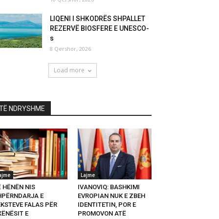
LIQENI I SHKODRËS SHPALLET
REZERVË BIOSFERE E UNESCO-
s
8 Qershor, 2026
Load more
TË NDRYSHME
ajme
Lajme
Ë HËNËN NIS
IVANOVIQ: BASHKIMI
HPËRNDARJA E
EVROPIAN NUK E ZBEH
EKSTEVE FALAS PËR
IDENTITETIN, POR E
XËNËSIT E
PROMOVON ATË