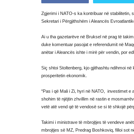
Zgjerimi i NATO-s ka kontribuar në stabilitetin, 
Sekretari i Përgjithshëm i Aleancës Evroatlantik
Ai u tha gazetarëve në Bruksel në prag të takim
duke komentuar pasojat e referendumit në Maqedon
anëtar i Aleancës ishte i mirë për vendin, por ed
Siç shtoi Stoltenberg, kjo gjithashtu ndihmoi n
prosperitetin ekonomik.
“Pas i që Mali i Zi, hyri në NATO, investimet e
shohim të njëjtin zhvillim në rastin e mosmarrë
vetë atë vend që të vendosë se si të shkojë përp
Takimi i ministrave të mbrojtjes të vendeve anëta
mbrojtjes së MZ, Predrag Boshkoviq, filloi sot 