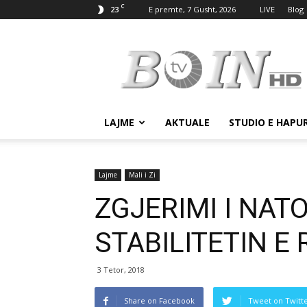
C
23
E premte, 7 Gusht, 2026
LIVE
Blog
Tv
Boin
LAJME
AKTUALE
STUDIO E HAPU
Lajme
Mali i Zi
ZGJERIMI I NAT
STABILITETIN E
3 Tetor, 2018
Share on Facebook
Tweet on Twitt