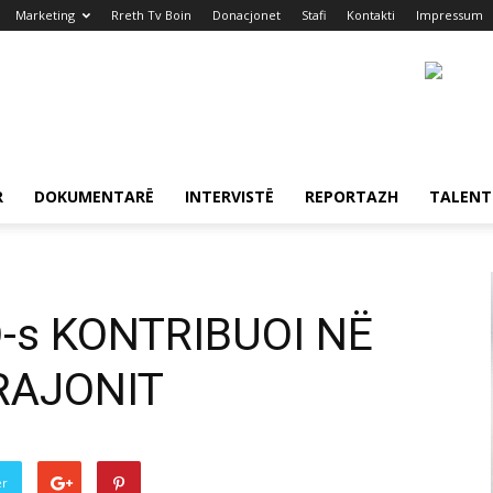
Marketing
Rreth Tv Boin
Donacjonet
Stafi
Kontakti
Impressum
R
DOKUMENTARË
INTERVISTË
REPORTAZH
TALENT
O-s KONTRIBUOI NË
 RAJONIT
er