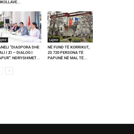
KOLLAVE...
ajme
Lajme
ANELI “DIASPORA DHE
NË FUND TË KORRIKUT,
LI I ZI – DIALOG I
23.720 PERSONA TË
PUR”: NDRYSHIMET...
PAPUNË NË MAL TË...