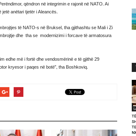
it Perëndimor, qëndron në integrimin e rajonit në NATO. Ai
jetë anëtari tjetër i Aleancës.
mbrojtjes të NATO-s në Bruksel, tha gjithashtu se Mali i Zi
ë mbrojtje dhe tha se modernizimi i forcave të armatosura
im edhe më i fortë dhe vendosmërinë e të gjithë 29
tor kryesor i paqes në botë”, tha Boshkoviq.
L
T
S
T
N