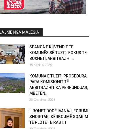
LAJME NGA MALËSIA
SEANCA E KUVENDIT TË
KOMUNËS SË TUZIT: FOKUS TE
BUXHETI, ARBITRAZHI...
15 Korrik, 2026
KOMUNA E TUZIT: PROCEDURA
PARA KOMISIONIT TË
ARBITRAZHIT KA PËRFUNDUAR,
MBETEN...
23 Qershor, 2026
LIROHET DODË IVANAJ, FORUMI
SHQIPTAR: KËRKOJMË SQARIM
TË PLOTË TË RASTIT
10 Qershor, 2026