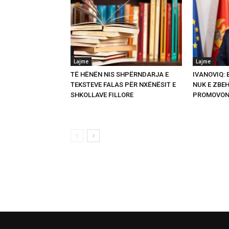
Lajme
Lajme
TË HËNËN NIS SHPËRNDARJA E
IVANOVIQ:
TEKSTEVE FALAS PËR NXËNËSIT E
NUK E ZBEH
SHKOLLAVE FILLORE
PROMOVON