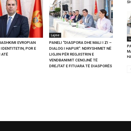
SH
Lajme
L
 BASHKIMI EVROPIAN
PANELI “DIASPORA DHE MALI I ZI –
P
 IDENTITETIN, POR E
DIALOG I HAPUR”: NDRYSHIMET NË
MA
 ATË
LIGJIN PËR REGJISTRIN E
HA
VENDBANIMIT CENOJNË TË
DREJTAT E FITUARA TË DIASPORËS