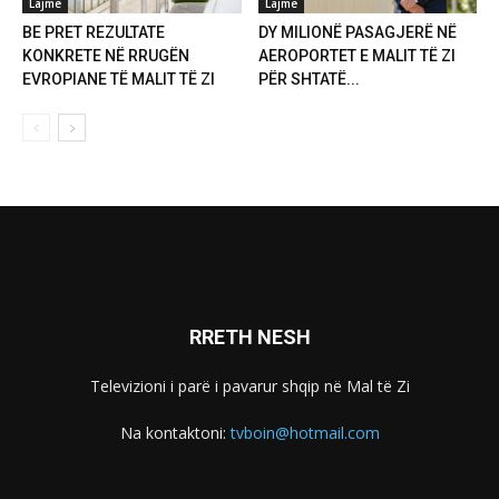
Lajme
Lajme
BE PRET REZULTATE
DY MILIONË PASAGJERË NË
KONKRETE NË RRUGËN
AEROPORTET E MALIT TË ZI
EVROPIANE TË MALIT TË ZI
PËR SHTATË...
RRETH NESH
Televizioni i parë i pavarur shqip në Mal të Zi
Na kontaktoni:
tvboin@hotmail.com