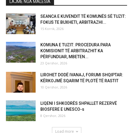
LAJME NGA MALËSIA
SEANCA E KUVENDIT TË KOMUNËS SË TUZIT:
FOKUS TE BUXHETI, ARBITRAZHI...
15 Korrik, 2026
KOMUNA E TUZIT: PROCEDURA PARA
KOMISIONIT TË ARBITRAZHIT KA
PËRFUNDUAR, MBETEN...
23 Qershor, 2026
LIROHET DODË IVANAJ, FORUMI SHQIPTAR:
KËRKOJMË SQARIM TË PLOTË TË RASTIT
10 Qershor, 2026
LIQENI I SHKODRËS SHPALLET REZERVË
BIOSFERE E UNESCO-s
8 Qershor, 2026
Load more