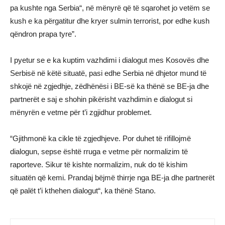
pa kushte nga Serbia“, në mënyrë që të sqarohet jo vetëm se
kush e ka përgatitur dhe kryer sulmin terrorist, por edhe kush
qëndron prapa tyre”.
I pyetur se e ka kuptim vazhdimi i dialogut mes Kosovës dhe
Serbisë në këtë situatë, pasi edhe Serbia në dhjetor mund të
shkojë në zgjedhje, zëdhënësi i BE-së ka thënë se BE-ja dhe
partnerët e saj e shohin pikërisht vazhdimin e dialogut si
mënyrën e vetme për t’i zgjidhur problemet.
“Gjithmonë ka cikle të zgjedhjeve. Por duhet të rifillojmë
dialogun, sepse është rruga e vetme për normalizim të
raporteve. Sikur të kishte normalizim, nuk do të kishim
situatën që kemi. Prandaj bëjmë thirrje nga BE-ja dhe partnerët
që palët t’i kthehen dialogut“, ka thënë Stano.