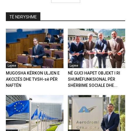
TË NDRYSHME
Lajme
Lajme
MUGOSHA KËRKON ULJEN E
NË GUCI HAPET OBJEKT I RI
AKCIZËS DHE TVSH-së PËR
SHUMËFUNKSIONAL PËR
NAFTËN
SHËRBIME SOCIALE DHE...