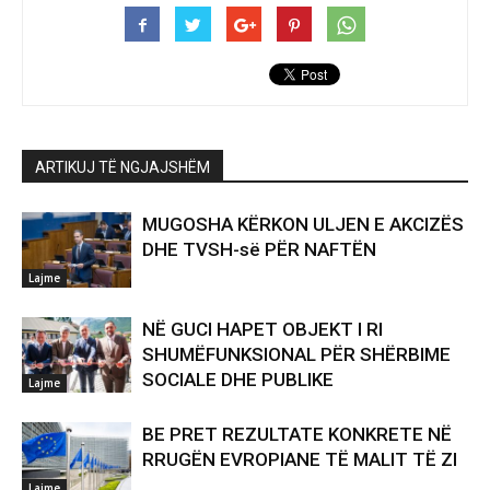
ARTIKUJ TË NGJAJSHËM
MUGOSHA KËRKON ULJEN E AKCIZËS
DHE TVSH-së PËR NAFTËN
Lajme
NË GUCI HAPET OBJEKT I RI
SHUMËFUNKSIONAL PËR SHËRBIME
SOCIALE DHE PUBLIKE
Lajme
BE PRET REZULTATE KONKRETE NË
RRUGËN EVROPIANE TË MALIT TË ZI
Lajme