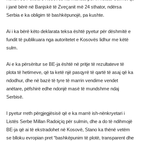
i janë bërë në Banjskë të Zveçanit më 24 sthator, ndërsa
Serbia e ka obligim të bashkëpunojë, pa kushte.
Ai i ka bërë këto deklarata teksa është pyetur për dëshmitë e
fundit të publikuara nga autoritetet e Kosovës lidhur me këtë
sulm.
Ai e ka përsëritur se BE-ja është në pritje të rezultateve të
plota të hetimeve, që ta ketë një pasqyrë të qartë të asaj që ka
ndodhur, dhe në bazë të tyre të marrin vendime vendet
anëtare, pëfshirë edhe ndonjë masë të mundshme ndaj
Serbisë.
I pyetur rreth përgjegjësisë që e ka marrë ish-nënkryetari i
Listës Serbe Millan Radoiçiq për sulmin, dhe a do të ndihmojë
BE-ja që ai të ekstradohet në Kosovë, Stano ka thënë vetëm
se blloku evropian pret “bashkëpunim të plotë, transparent dhe