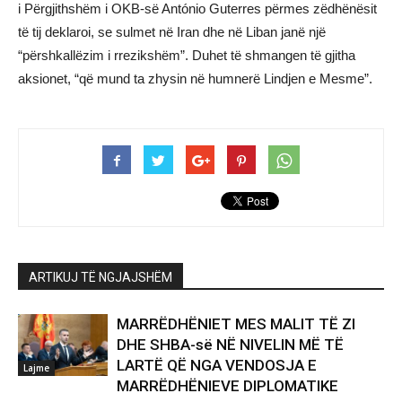
i Përgjithshëm i OKB-së António Guterres përmes zëdhënësit
të tij deklaroi, se sulmet në Iran dhe në Liban janë një
“përshkallëzim i rrezikshëm”. Duhet të shmangen të gjitha
aksionet, “që mund ta zhysin në humnerë Lindjen e Mesme”.
ARTIKUJ TË NGJAJSHËM
MARRËDHËNIET MES MALIT TË ZI
DHE SHBA-së NË NIVELIN MË TË
LARTË QË NGA VENDOSJA E
Lajme
MARRËDHËNIEVE DIPLOMATIKE