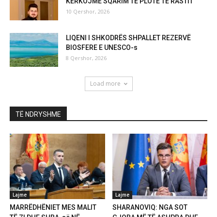
KËRKOJMË SQARIM TË PLOTË TË RASTIT
10 Qershor, 2026
LIQENI I SHKODRËS SHPALLET REZERVË
BIOSFERE E UNESCO-s
8 Qershor, 2026
Load more
TË NDRYSHME
Lajme
Lajme
MARRËDHËNIET MES MALIT
SHARANOVIQ: NGA SOT