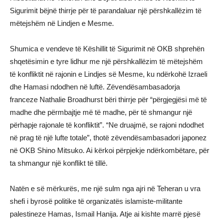
Sigurimit bëjnë thirrje për të parandaluar një përshkallëzim të
mëtejshëm në Lindjen e Mesme.
Shumica e vendeve të Këshillit të Sigurimit në OKB shprehën
shqetësimin e tyre lidhur me një përshkallëzim të mëtejshëm
të konfliktit në rajonin e Lindjes së Mesme, ku ndërkohë Izraeli
dhe Hamasi ndodhen në luftë. Zëvendësambasadorja
franceze Nathalie Broadhurst bëri thirrje për “përgjegjësi më të
madhe dhe përmbajtje më të madhe, për të shmangur një
përhapje rajonale të konfliktit”. “Ne druajmë, se rajoni ndodhet
në prag të një lufte totale”, thotë zëvendësambasadori japonez
në OKB Shino Mitsuko. Ai kërkoi përpjekje ndërkombëtare, për
ta shmangur një konflikt të tillë.
Natën e së mërkurës, me një sulm nga ajri në Teheran u vra
shefi i byrosë politike të organizatës islamiste-militante
palestineze Hamas, Ismail Hanija. Atje ai kishte marrë pjesë