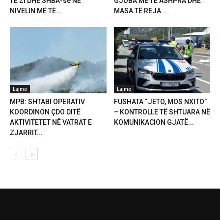
TË ZI DHE SHBA-së NË
GJOBA MË TË ASHPRA DHE
NIVELIN MË TË...
MASA TË REJA...
Lajme
Lajme
MPB: SHTABI OPERATIV
FUSHATA “JETO, MOS NXITO”
KOORDINON ÇDO DITË
– KONTROLLE TË SHTUARA NË
AKTIVITETET NË VATRAT E
KOMUNIKACION GJATË...
ZJARRIT...