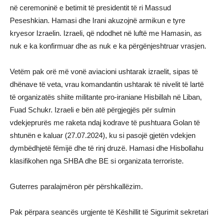
në ceremoninë e betimit të presidentit të ri Massud
Peseshkian. Hamasi dhe Irani akuzojnë armikun e tyre
kryesor Izraelin. Izraeli, që ndodhet në luftë me Hamasin, as
nuk e ka konfirmuar dhe as nuk e ka përgënjeshtruar vrasjen.
Vetëm pak orë më vonë aviacioni ushtarak izraelit, sipas të
dhënave të veta, vrau komandantin ushtarak të nivelit të lartë
të organizatës shiite militante pro-iraniane Hisbillah në Liban,
Fuad Schukr. Izraeli e bën atë përgjegjës për sulmin
vdekjeprurës me raketa ndaj kodrave të pushtuara Golan të
shtunën e kaluar (27.07.2024), ku si pasojë gjetën vdekjen
dymbëdhjetë fëmijë dhe të rinj druzë. Hamasi dhe Hisbollahu
klasifikohen nga SHBA dhe BE si organizata terroriste.
Guterres paralajmëron për përshkallëzim.
Pak përpara seancës urgjente të Këshillit të Sigurimit sekretari