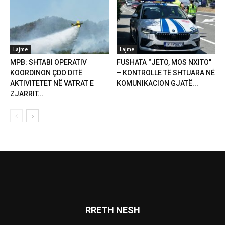
Lajme
Lajme
MPB: SHTABI OPERATIV
FUSHATA “JETO, MOS NXITO”
KOORDINON ÇDO DITË
– KONTROLLE TË SHTUARA NË
AKTIVITETET NË VATRAT E
KOMUNIKACION GJATË...
ZJARRIT...
RRETH NESH