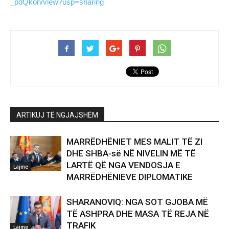
_pdQkon/view?usp=sharing
ARTIKUJ TË NGJAJSHËM
MARRËDHËNIET MES MALIT TË ZI
DHE SHBA-së NË NIVELIN MË TË
LARTË QË NGA VENDOSJA E
Lajme
MARRËDHËNIEVE DIPLOMATIKE
SHARANOVIQ: NGA SOT GJOBA MË
TË ASHPRA DHE MASA TË REJA NË
TRAFIK
Lajme