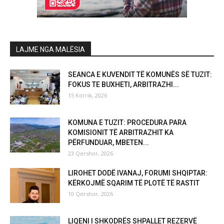
LAJME NGA MALËSIA
SEANCA E KUVENDIT TË KOMUNËS SË TUZIT:
FOKUS TE BUXHETI, ARBITRAZHI...
15 Korrik, 2026
KOMUNA E TUZIT: PROCEDURA PARA
KOMISIONIT TË ARBITRAZHIT KA
PËRFUNDUAR, MBETEN...
23 Qershor, 2026
LIROHET DODË IVANAJ, FORUMI SHQIPTAR:
KËRKOJMË SQARIM TË PLOTË TË RASTIT
10 Qershor, 2026
LIQENI I SHKODRËS SHPALLET REZERVË