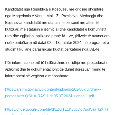
Kandidatët nga Republika e Kosovës, me origjinë shqiptare
nga Maqedonia e Veriut, Mali i Zi, Presheva, Medvegja dhe
Bujanovci, kandidatët me statusin e personit me aftësi të
kufizuar, me statusin e jetimit, si dhe kandidatët e komunitetit
rom dhe egjiptian, aplikojnë pranë IAL-ve, (Nivele të avancuara
ndërkombëtare) në datat 02 – 13 shtator 2024, në programet e
studimit ku janë parashikuar kuotat përkatëse nga IAL-të.
Për informacione më të hollësishme ne lidhje me procedurat e
aplikimit dhe të dokumentacionit që duhet dorëzuar, mund të
informoheni në vegëzat e mëposhtme.
https://arsimi.gov.al/wp-content/uploads/2024/07/Urdher-i-
perbashket-QSHA-RASH-dt.05.07.2024-signed-1.pdf
https://drive.google.com/file/d/1ZGTL1K38dDqVpgIVa7rfqXrFt