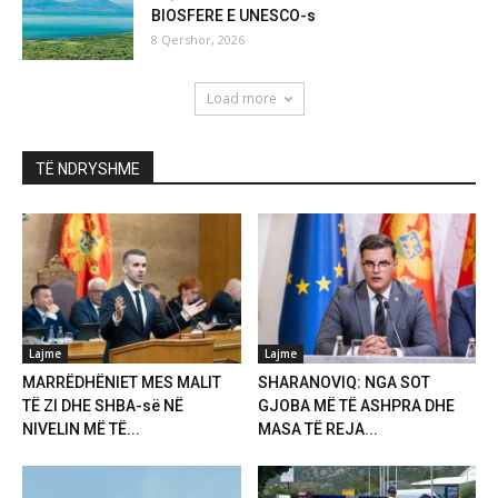
BIOSFERE E UNESCO-s
8 Qershor, 2026
Load more
TË NDRYSHME
Lajme
Lajme
MARRËDHËNIET MES MALIT
SHARANOVIQ: NGA SOT
TË ZI DHE SHBA-së NË
GJOBA MË TË ASHPRA DHE
NIVELIN MË TË...
MASA TË REJA...