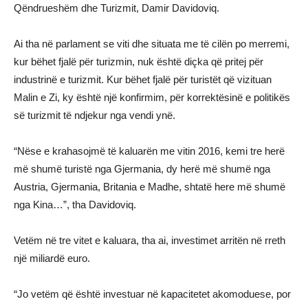
Qëndrueshëm dhe Turizmit, Damir Davidoviq.
Ai tha në parlament se viti dhe situata me të cilën po merremi,
kur bëhet fjalë për turizmin, nuk është diçka që pritej për
industrinë e turizmit. Kur bëhet fjalë për turistët që vizituan
Malin e Zi, ky është një konfirmim, për korrektësinë e politikës
së turizmit të ndjekur nga vendi ynë.
“Nëse e krahasojmë të kaluarën me vitin 2016, kemi tre herë
më shumë turistë nga Gjermania, dy herë më shumë nga
Austria, Gjermania, Britania e Madhe, shtatë here më shumë
nga Kina…”, tha Davidoviq.
Vetëm në tre vitet e kaluara, tha ai, investimet arritën në rreth
një miliardë euro.
“Jo vetëm që është investuar në kapacitetet akomoduese, por