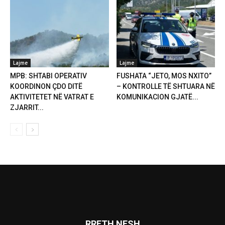
Lajme
Lajme
MPB: SHTABI OPERATIV
FUSHATA “JETO, MOS NXITO”
KOORDINON ÇDO DITË
– KONTROLLE TË SHTUARA NË
AKTIVITETET NË VATRAT E
KOMUNIKACION GJATË...
ZJARRIT...
RRETH NESH