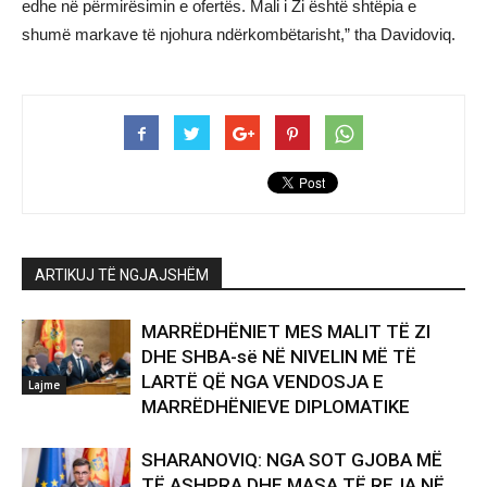
edhe në përmirësimin e ofertës. Mali i Zi është shtëpia e
shumë markave të njohura ndërkombëtarisht,” tha Davidoviq.
ARTIKUJ TË NGJAJSHËM
MARRËDHËNIET MES MALIT TË ZI
DHE SHBA-së NË NIVELIN MË TË
LARTË QË NGA VENDOSJA E
Lajme
MARRËDHËNIEVE DIPLOMATIKE
SHARANOVIQ: NGA SOT GJOBA MË
TË ASHPRA DHE MASA TË REJA NË