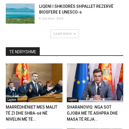
LIQENI I SHKODRËS SHPALLET REZERVË
BIOSFERE E UNESCO-s
8 Qershor, 2026
Load more
TË NDRYSHME
Lajme
Lajme
MARRËDHËNIET MES MALIT
SHARANOVIQ: NGA SOT
TË ZI DHE SHBA-së NË
GJOBA MË TË ASHPRA DHE
NIVELIN MË TË...
MASA TË REJA...