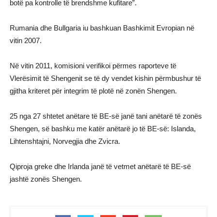
botë pa kontrolle të brendshme kufitare”.
Rumania dhe Bullgaria iu bashkuan Bashkimit Evropian në
vitin 2007.
Në vitin 2011, komisioni verifikoi përmes raporteve të
Vlerësimit të Shengenit se të dy vendet kishin përmbushur të
gjitha kriteret për integrim të plotë në zonën Shengen.
25 nga 27 shtetet anëtare të BE-së janë tani anëtarë të zonës
Shengen, së bashku me katër anëtarë jo të BE-së: Islanda,
Lihtenshtajni, Norvegjia dhe Zvicra.
Qiproja greke dhe Irlanda janë të vetmet anëtarë të BE-së
jashtë zonës Shengen.