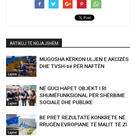
ARTIKUJ TË NGJAJSHËM
MUGOSHA KËRKON ULJEN E AKCIZËS
DHE TVSH-së PËR NAFTËN
Lajme
NË GUCI HAPET OBJEKT I RI
SHUMËFUNKSIONAL PËR SHËRBIME
SOCIALE DHE PUBLIKE
Lajme
BE PRET REZULTATE KONKRETE NË
RRUGËN EVROPIANE TË MALIT TË ZI
Lajme