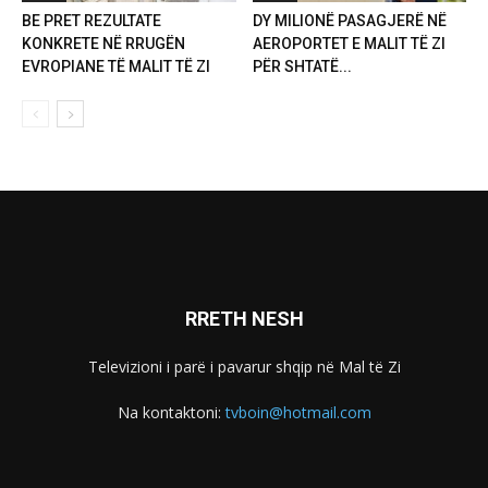
BE PRET REZULTATE
DY MILIONË PASAGJERË NË
KONKRETE NË RRUGËN
AEROPORTET E MALIT TË ZI
EVROPIANE TË MALIT TË ZI
PËR SHTATË...
RRETH NESH
Televizioni i parë i pavarur shqip në Mal të Zi
Na kontaktoni:
tvboin@hotmail.com