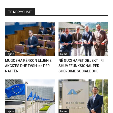
TË NDRYSHME
Lajme
Lajme
MUGOSHA KËRKON ULJEN E
NË GUCI HAPET OBJEKT I RI
AKCIZËS DHE TVSH-së PËR
SHUMËFUNKSIONAL PËR
NAFTËN
SHËRBIME SOCIALE DHE...
Lajme
Lajme