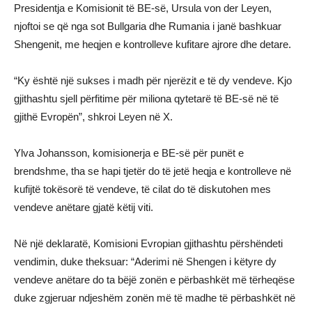
Presidentja e Komisionit të BE-së, Ursula von der Leyen,
njoftoi se që nga sot Bullgaria dhe Rumania i janë bashkuar
Shengenit, me heqjen e kontrolleve kufitare ajrore dhe detare.
“Ky është një sukses i madh për njerëzit e të dy vendeve. Kjo
gjithashtu sjell përfitime për miliona qytetarë të BE-së në të
gjithë Evropën”, shkroi Leyen në X.
Ylva Johansson, komisionerja e BE-së për punët e
brendshme, tha se hapi tjetër do të jetë heqja e kontrolleve në
kufijtë tokësorë të vendeve, të cilat do të diskutohen mes
vendeve anëtare gjatë këtij viti.
Në një deklaratë, Komisioni Evropian gjithashtu përshëndeti
vendimin, duke theksuar: “Aderimi në Shengen i këtyre dy
vendeve anëtare do ta bëjë zonën e përbashkët më tërheqëse
duke zgjeruar ndjeshëm zonën më të madhe të përbashkët në