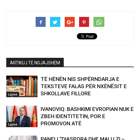
ARTIKUJ TË NGJAJSHËM
TË HËNËN NIS SHPËRNDARJA E
TEKSTEVE FALAS PËR NXËNËSIT E
SHKOLLAVE FILLORE
Lajme
IVANOVIQ: BASHKIMI EVROPIAN NUK E
ZBEH IDENTITETIN, POR E
PROMOVON ATË
Lajme
PANELI “DIASPORA DHE MALI I ZI –