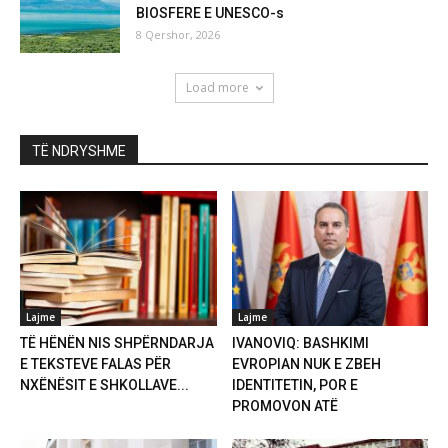
BIOSFERE E UNESCO-s
8 Qershor, 2026
Load more
TË NDRYSHME
Lajme
Lajme
TË HËNËN NIS SHPËRNDARJA
IVANOVIQ: BASHKIMI
E TEKSTEVE FALAS PËR
EVROPIAN NUK E ZBEH
NXËNËSIT E SHKOLLAVE...
IDENTITETIN, POR E
PROMOVON ATË