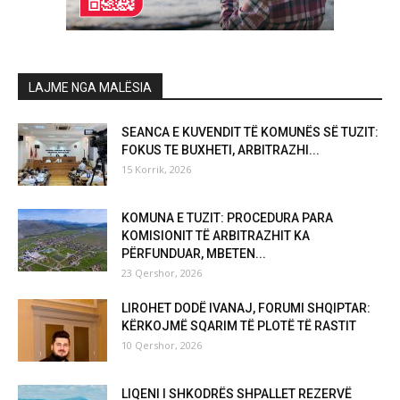
LAJME NGA MALËSIA
SEANCA E KUVENDIT TË KOMUNËS SË TUZIT:
FOKUS TE BUXHETI, ARBITRAZHI...
15 Korrik, 2026
KOMUNA E TUZIT: PROCEDURA PARA
KOMISIONIT TË ARBITRAZHIT KA
PËRFUNDUAR, MBETEN...
23 Qershor, 2026
LIROHET DODË IVANAJ, FORUMI SHQIPTAR:
KËRKOJMË SQARIM TË PLOTË TË RASTIT
10 Qershor, 2026
LIQENI I SHKODRËS SHPALLET REZERVË