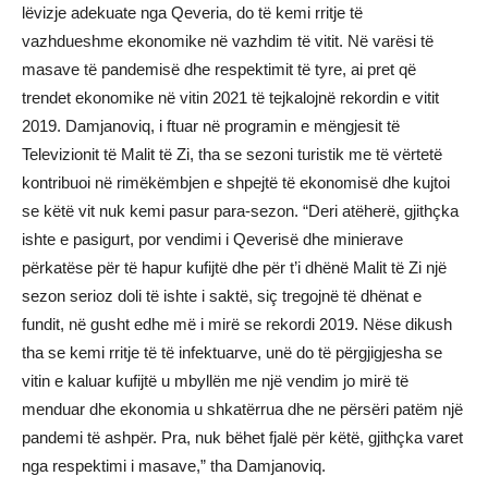
lëvizje adekuate nga Qeveria, do të kemi rritje të
vazhdueshme ekonomike në vazhdim të vitit. Në varësi të
masave të pandemisë dhe respektimit të tyre, ai pret që
trendet ekonomike në vitin 2021 të tejkalojnë rekordin e vitit
2019. Damjanoviq, i ftuar në programin e mëngjesit të
Televizionit të Malit të Zi, tha se sezoni turistik me të vërtetë
kontribuoi në rimëkëmbjen e shpejtë të ekonomisë dhe kujtoi
se këtë vit nuk kemi pasur para-sezon. “Deri atëherë, gjithçka
ishte e pasigurt, por vendimi i Qeverisë dhe minierave
përkatëse për të hapur kufijtë dhe për t’i dhënë Malit të Zi një
sezon serioz doli të ishte i saktë, siç tregojnë të dhënat e
fundit, në gusht edhe më i mirë se rekordi 2019. Nëse dikush
tha se kemi rritje të të infektuarve, unë do të përgjigjesha se
vitin e kaluar kufijtë u mbyllën me një vendim jo mirë të
menduar dhe ekonomia u shkatërrua dhe ne përsëri patëm një
pandemi të ashpër. Pra, nuk bëhet fjalë për këtë, gjithçka varet
nga respektimi i masave,” tha Damjanoviq.