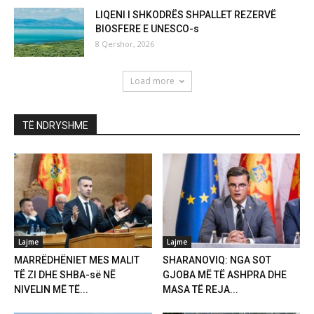
LIQENI I SHKODRËS SHPALLET REZERVË
BIOSFERE E UNESCO-s
8 Qershor, 2026
Load more
TË NDRYSHME
Lajme
Lajme
MARRËDHËNIET MES MALIT
SHARANOVIQ: NGA SOT
TË ZI DHE SHBA-së NË
GJOBA MË TË ASHPRA DHE
NIVELIN MË TË...
MASA TË REJA...