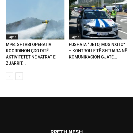
Lajme
Lajme
MPB: SHTABI OPERATIV
FUSHATA “JETO, MOS NXITO”
KOORDINON ÇDO DITË
– KONTROLLE TË SHTUARA NË
AKTIVITETET NË VATRAT E
KOMUNIKACION GJATË...
ZJARRIT...
RRETH NESH