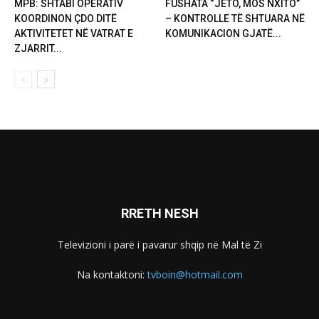
MPB: SHTABI OPERATIV
FUSHATA “JETO, MOS NXITO”
KOORDINON ÇDO DITË
– KONTROLLE TË SHTUARA NË
AKTIVITETET NË VATRAT E
KOMUNIKACION GJATË...
ZJARRIT...
RRETH NESH
Televizioni i parë i pavarur shqip në Mal të Zi
Na kontaktoni:
tvboin@hotmail.com