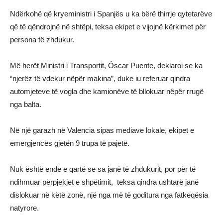
Ndërkohë që kryeministri i Spanjës u ka bërë thirrje qytetarëve
që të qëndrojnë në shtëpi, teksa ekipet e vijojnë kërkimet për
persona të zhdukur.
Më herët Ministri i Transportit, Óscar Puente, deklaroi se ka
“njerëz të vdekur nëpër makina”, duke iu referuar qindra
automjeteve të vogla dhe kamionëve të bllokuar nëpër rrugë
nga balta.
Në një garazh në Valencia sipas mediave lokale, ekipet e
emergjencës gjetën 9 trupa të pajetë.
Nuk është ende e qartë se sa janë të zhdukurit, por për të
ndihmuar përpjekjet e shpëtimit, teksa qindra ushtarë janë
dislokuar në këtë zonë, një nga më të goditura nga fatkeqësia
natyrore.