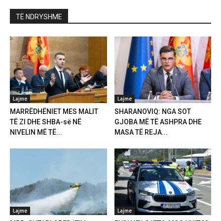
TË NDRYSHME
Lajme
Lajme
MARRËDHËNIET MES MALIT
SHARANOVIQ: NGA SOT
TË ZI DHE SHBA-së NË
GJOBA MË TË ASHPRA DHE
NIVELIN MË TË...
MASA TË REJA...
Lajme
Lajme