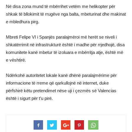
Në disa zona mund të mbërrihet vetëm me helikopter për
shkak të bllokimit të rrugëve nga balta, mbeturinat dhe makinat
e mbledhura pirg.
Mbreti Felipe VI i Spanjës paralajmëroi më herët se niveli i
shkatërrimit në infrastrukturë është i madhe për rrjedhojë, disa
komunitete kanë mbetur të izoluara e mbërritja atje, është më
e vështirë.
Ndërkohë autoritetet lokale kanë dhënë paralajmërime për
informacione të rreme që qarkullojnë në internet, duke
përfshirë këtu pretendimet nëse uji i çezmës së Valencias
është i sigurt për t’u pirë.