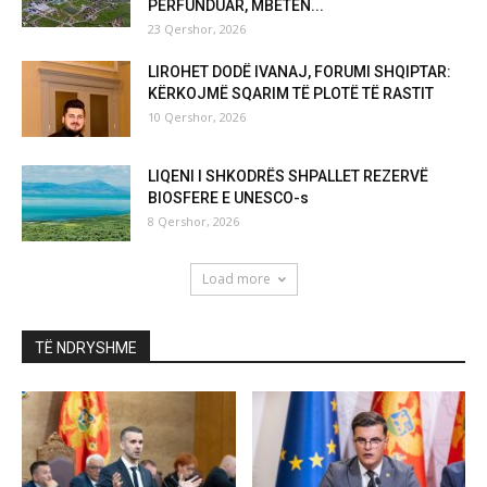
PËRFUNDUAR, MBETEN...
23 Qershor, 2026
LIROHET DODË IVANAJ, FORUMI SHQIPTAR:
KËRKOJMË SQARIM TË PLOTË TË RASTIT
10 Qershor, 2026
LIQENI I SHKODRËS SHPALLET REZERVË
BIOSFERE E UNESCO-s
8 Qershor, 2026
Load more
TË NDRYSHME