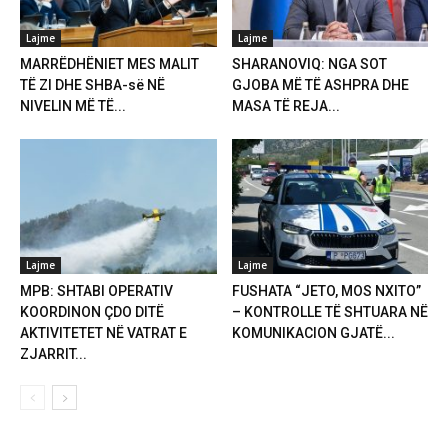
Lajme
Lajme
MARRËDHËNIET MES MALIT
SHARANOVIQ: NGA SOT
TË ZI DHE SHBA-së NË
GJOBA MË TË ASHPRA DHE
NIVELIN MË TË...
MASA TË REJA...
Lajme
Lajme
MPB: SHTABI OPERATIV
FUSHATA “JETO, MOS NXITO”
KOORDINON ÇDO DITË
– KONTROLLE TË SHTUARA NË
AKTIVITETET NË VATRAT E
KOMUNIKACION GJATË...
ZJARRIT...