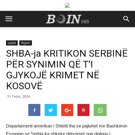
Lajme
Rajoni
SHBA-ja KRITIKON SERBINË
PËR SYNIMIN QË T’I
GJYKOJË KRIMET NË
KOSOVË
31 Tetor, 2024
Departamenti amerikan i Shtetit tha se pajtohet me Bashkimin
Evropian se Serbia ka shkelur detyrimet nga dialogu i