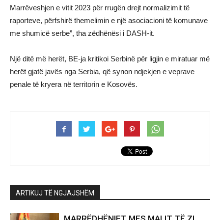
Marrëveshjen e vitit 2023 për rrugën drejt normalizimit të
raporteve, përfshirë themelimin e një asociacioni të komunave
me shumicë serbe”, tha zëdhënësi i DASH-it.
Një ditë më herët, BE-ja kritikoi Serbinë për ligjin e miratuar më
herët gjatë javës nga Serbia, që synon ndjekjen e veprave
penale të kryera në territorin e Kosovës.
ARTIKUJ TË NGJAJSHËM
MARRËDHËNIET MES MALIT TË ZI