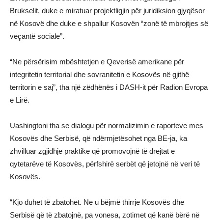
Brukselit, duke e miratuar projektligjin për juridiksion gjyqësor
në Kosovë dhe duke e shpallur Kosovën “zonë të mbrojtjes së
veçantë sociale”.
“Ne përsërisim mbështetjen e Qeverisë amerikane për
integritetin territorial dhe sovranitetin e Kosovës në gjithë
territorin e saj”, tha një zëdhënës i DASH-it për Radion Evropa
e Lirë.
Uashingtoni tha se dialogu për normalizimin e raporteve mes
Kosovës dhe Serbisë, që ndërmjetësohet nga BE-ja, ka
zhvilluar zgjidhje praktike që promovojnë të drejtat e
qytetarëve të Kosovës, përfshirë serbët që jetojnë në veri të
Kosovës.
“Kjo duhet të zbatohet. Ne u bëjmë thirrje Kosovës dhe
Serbisë që të zbatojnë, pa vonesa, zotimet që kanë bërë në