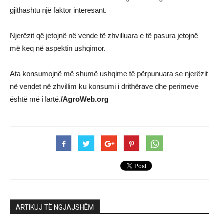
gjithashtu një faktor interesant.
Njerëzit që jetojnë në vende të zhvilluara e të pasura jetojnë
më keq në aspektin ushqimor.
Ata konsumojnë më shumë ushqime të përpunuara se njerëzit
në vendet në zhvillim ku konsumi i drithërave dhe perimeve
është më i lartë.
/AgroWeb.org
ARTIKUJ TË NGJAJSHËM