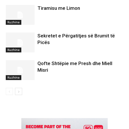
Tiramisu me Limon
Kuzhina
Sekretet e Përgatitjes së Brumit të
Picës
Kuzhina
Qofte Shtëpie me Presh dhe Miell
Misri
Kuzhina