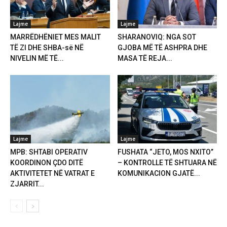
Lajme
Lajme
MARRËDHËNIET MES MALIT
SHARANOVIQ: NGA SOT
TË ZI DHE SHBA-së NË
GJOBA MË TË ASHPRA DHE
NIVELIN MË TË...
MASA TË REJA...
Lajme
Lajme
MPB: SHTABI OPERATIV
FUSHATA “JETO, MOS NXITO”
KOORDINON ÇDO DITË
– KONTROLLE TË SHTUARA NË
AKTIVITETET NË VATRAT E
KOMUNIKACION GJATË...
ZJARRIT...