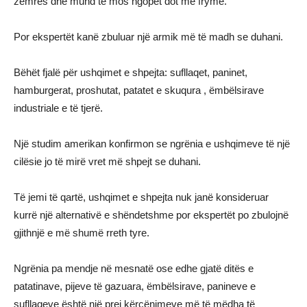
zemrës dhe mund të mos ngopet dot me frymë.
Por ekspertët kanë zbuluar një armik më të madh se duhani.
Bëhët fjalë për ushqimet e shpejta: sufllaqet, paninet,
hamburgerat, proshutat, patatet e skuqura , ëmbëlsirave
industriale e të tjerë.
Një studim amerikan konfirmon se ngrënia e ushqimeve të një
cilësie jo të mirë vret më shpejt se duhani.
Të jemi të qartë, ushqimet e shpejta nuk janë konsideruar
kurrë një alternativë e shëndetshme por ekspertët po zbulojnë
gjithnjë e më shumë rreth tyre.
Ngrënia pa mendje në mesnatë ose edhe gjatë ditës e
patatinave, pijeve të gazuara, ëmbëlsirave, panineve e
sufllaqeve është një prej kërcënimeve më të mëdha të