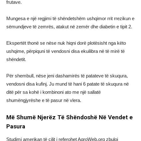
frutave.
Mungesa e një regjimi të shëndetshëm ushqimor rrit rrezikun e
sëmundjeve të zemrës, atakut në zemër dhe diabetin e tipit 2.
Ekspertët thonë se nëse nuk hiqni dorë plotësisht nga këto
ushqime, përpiquni të vendosni disa ekuilibra në të mirë të
shëndetit.
Për shembull, nëse jeni dashamirës të patateve të skuqura,
vendosni disa kufinj. Ju mund të hani 6 patate të skuqura në
ditë për sa kohë i kombinoni ato me një sallatë
shumëngjyrëshe e të pasur në vlera.
Më Shumë Njerëz Të Shëndoshë Në Vendet e
Pasura
Studimi amerikan të cilit i referohet AgroWeb.org zbuloi