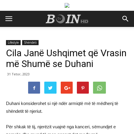
Lifestyle
Shëndeti
Cila Janë Ushqimet që Vrasin
më Shumë se Duhani
31 Tetor, 2023
Duhani konsiderohet si një ndër armiqtë më të mëdhenj të
shëndetit të njeriut.
Për shkak të tij, njerëzit vuajnë nga kanceri, sëmundjet e