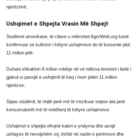
njerëzimit.
Ushqimet e Shpejta Vrasin Më Shpejt
Studimet amerikane, të cilave u referohet AgroWeb.org kanë
konfirmuar se kufizimi i këtyre ushqimeve do të kursente plot
11 milion jetë.
Duhani shkakton 8 milion vdekje në vit ndërsa tensioni i lartë i
gjakut si pasojë e ushqimit të keq i merr jetën 11 milion
njerëzve.
Sipas studimit, të rinjtë janë më të rrezikuar sepse ata janë
konsumatorët më të mëdhenj të këtyre ushqimeve.
Ushqimet e shpejta ofrojnë kalori e yndyrna dhe asnjë
ushqyes të nevojshëm siç është në rastin e perimeve dhe