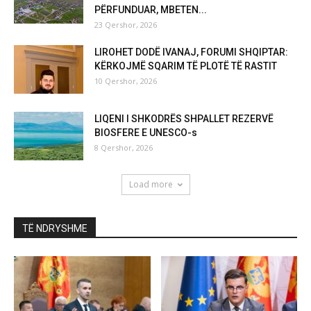
PËRFUNDUAR, MBETEN...
23 Qershor, 2026
LIROHET DODË IVANAJ, FORUMI SHQIPTAR:
KËRKOJMË SQARIM TË PLOTË TË RASTIT
10 Qershor, 2026
LIQENI I SHKODRËS SHPALLET REZERVË
BIOSFERE E UNESCO-s
8 Qershor, 2026
Load more
TË NDRYSHME