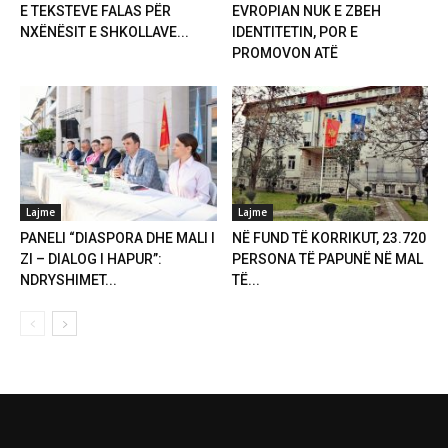
E TEKSTEVE FALAS PËR
EVROPIAN NUK E ZBEH
NXËNËSIT E SHKOLLAVE...
IDENTITETIN, POR E
PROMOVON ATË
Lajme
Lajme
PANELI “DIASPORA DHE MALI I
NË FUND TË KORRIKUT, 23.720
ZI – DIALOG I HAPUR”:
PERSONA TË PAPUNË NË MAL
NDRYSHIMET...
TË...