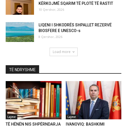
KËRKOJMË SQARIM TË PLOTË TË RASTIT
10 Qershor, 2026
LIQENI I SHKODRËS SHPALLET REZERVË
BIOSFERE E UNESCO-s
8 Qershor, 2026
Load more
TË NDRYSHME
Lajme
Lajme
TË HËNËN NIS SHPËRNDARJA
IVANOVIQ: BASHKIMI