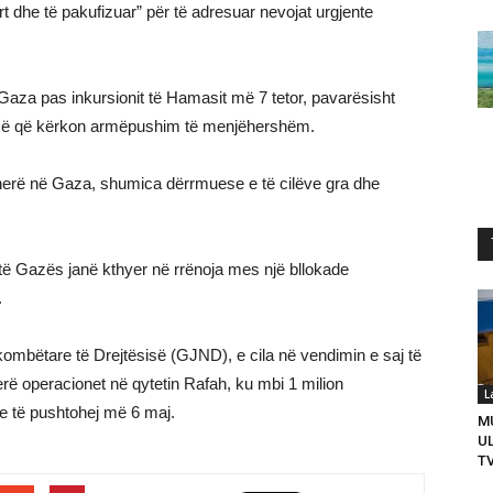
rt dhe të pakufizuar” për të adresuar nevojat urgjente
Gaza pas inkursionit të Hamasit më 7 tetor, pavarësisht
KB-së që kërkon armëpushim të menjëhershëm.
ëherë në Gaza, shumica dërrmuese e të cilëve gra dhe
ra të Gazës janë kthyer në rrënoja mes një bllokade
.
kombëtare të Drejtësisë (GJND), e cila në vendimin e saj të
erë operacionet në qytetin Rafah, ku mbi 1 milion
L
se të pushtohej më 6 maj.
M
U
T