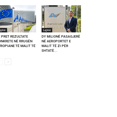
ajme
Lajme
E PRET REZULTATE
DY MILIONË PASAGJERË
ONKRETE NË RRUGËN
NË AEROPORTET E
VROPIANE TË MALIT TË
MALIT TË ZI PËR
SHTATË...