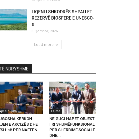
LIQENI I SHKODRËS SHPALLET
REZERVË BIOSFERE E UNESCO-
s
8 Qershor, 2026
Load more
TË NDRYSHME
ajme
Lajme
UGOSHA KËRKON
NË GUCI HAPET OBJEKT
LJEN E AKCIZËS DHE
I RI SHUMËFUNKSIONAL
VSH-së PËR NAFTËN
PËR SHËRBIME SOCIALE
DHE...