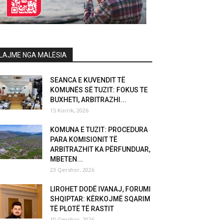
LAJME NGA MALËSIA
SEANCA E KUVENDIT TË
KOMUNËS SË TUZIT: FOKUS TE
BUXHETI, ARBITRAZHI...
15 Korrik, 2026
KOMUNA E TUZIT: PROCEDURA
PARA KOMISIONIT TË
ARBITRAZHIT KA PËRFUNDUAR,
MBETEN...
23 Qershor, 2026
LIROHET DODË IVANAJ, FORUMI
SHQIPTAR: KËRKOJMË SQARIM
TË PLOTË TË RASTIT
10 Qershor, 2026