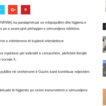
er
(UNRWA) ka paralajmëruar se mbipopullimi dhe higjiena e
ës po e avancojnë përhapjen e sëmundjeve infektive.
in e shërbimeve të kujdesit shëndetësor.
sor mjekësor për individët e cenueshëm, përfshirë fëmijët
 sociale X.
 publike në strehimoret e Gazës kanë kontribuar ndjeshëm
adekuate të higjienës po nxisin transmetimin e sëmundjeve