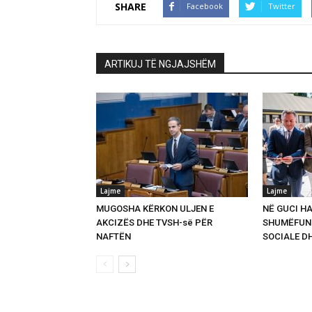
SHARE
Facebook
Twitter
ARTIKUJ TË NGJAJSHËM
Lajme
Lajme
MUGOSHA KËRKON ULJEN E
NË GUCI HA
AKCIZËS DHE TVSH-së PËR
SHUMËFUNK
NAFTËN
SOCIALE D