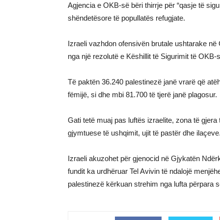
Agjencia e OKB-së bëri thirrje për “qasje të sigu
shëndetësore të popullatës refugjate.
Izraeli vazhdon ofensivën brutale ushtarake në 
nga një rezolutë e Këshillit të Sigurimit të O
Të paktën 36.240 palestinezë janë vrarë që at
fëmijë, si dhe mbi 81.700 të tjerë janë plagosur.
Gati tetë muaj pas luftës izraelite, zona të gje
gjymtuese të ushqimit, ujit të pastër dhe ilaçeve
Izraeli akuzohet për gjenocid në Gjykatën Ndër
fundit ka urdhëruar Tel Avivin të ndalojë menjëh
palestinezë kërkuan strehim nga lufta përpara 