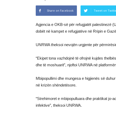
Share on Facebook
Tweet on Twitt
Agjencia e OKB-së për refugjatët palestinezë 
dobët në kampet e refugjatëve në Rripin e Gaz
UNRWA theksoi nevojën urgjente për përmirësim
“Ekipet tona vazhdojnë të ofrojnë kujdes thelbë
dhe të moshuarit”, njoftoi UNRWA në platformën
Mbipopullimi dhe mungesa e higjienës së duhur
në krizën shëndetësore.
“Strehimoret e mbipopulluara dhe praktikat jo-
infektive”, theksoi UNRWA.