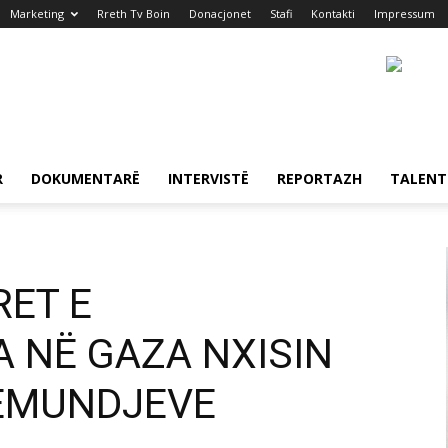
Marketing
Rreth Tv Boin
Donacjonet
Stafi
Kontakti
Impressum
R
DOKUMENTARË
INTERVISTË
REPORTAZH
TALENT
RET E
 NË GAZA NXISIN
SËMUNDJEVE