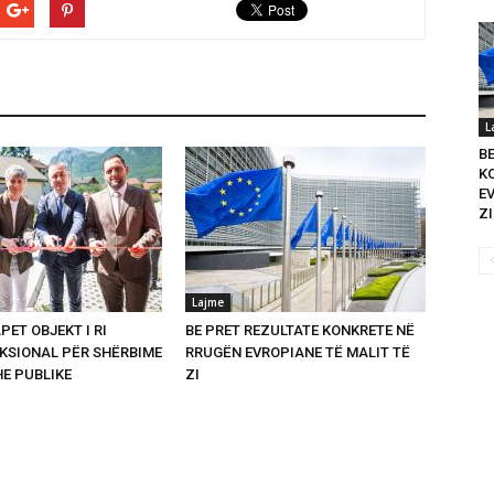
L
B
K
E
ZI
Lajme
PET OBJEKT I RI
BE PRET REZULTATE KONKRETE NË
SIONAL PËR SHËRBIME
RRUGËN EVROPIANE TË MALIT TË
HE PUBLIKE
ZI