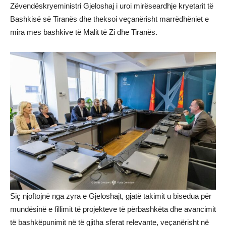
Zëvendëskryeministri Gjeloshaj i uroi mirëseardhje kryetarit të
Bashkisë së Tiranës dhe theksoi veçanërisht marrëdhëniet e
mira mes bashkive të Malit të Zi dhe Tiranës.
Siç njoftojnë nga zyra e Gjeloshajt, gjatë takimit u bisedua për
mundësinë e fillimit të projekteve të përbashkëta dhe avancimit
të bashkëpunimit në të gjitha sferat relevante, veçanërisht në