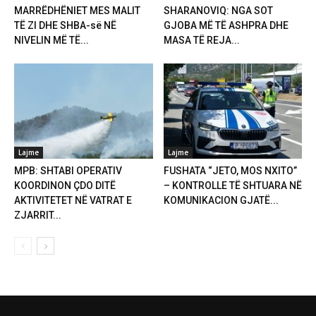
MARRËDHËNIET MES MALIT
SHARANOVIQ: NGA SOT
TË ZI DHE SHBA-së NË
GJOBA MË TË ASHPRA DHE
NIVELIN MË TË...
MASA TË REJA...
Lajme
Lajme
MPB: SHTABI OPERATIV
FUSHATA “JETO, MOS NXITO”
KOORDINON ÇDO DITË
– KONTROLLE TË SHTUARA NË
AKTIVITETET NË VATRAT E
KOMUNIKACION GJATË...
ZJARRIT...