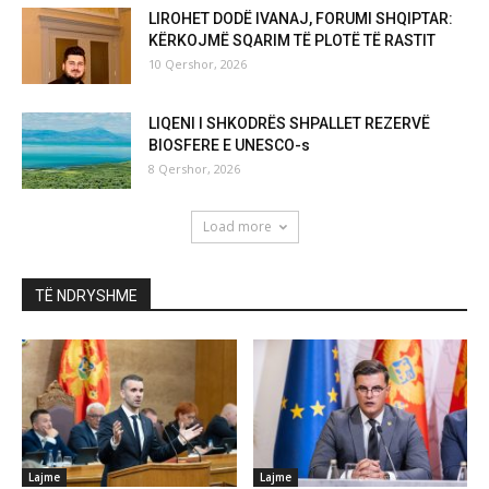
LIROHET DODË IVANAJ, FORUMI SHQIPTAR:
KËRKOJMË SQARIM TË PLOTË TË RASTIT
10 Qershor, 2026
LIQENI I SHKODRËS SHPALLET REZERVË
BIOSFERE E UNESCO-s
8 Qershor, 2026
Load more
TË NDRYSHME
Lajme
Lajme