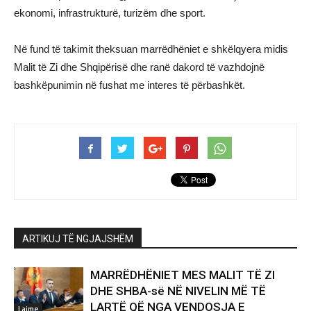
ekonomi, infrastrukturë, turizëm dhe sport.
Në fund të takimit theksuan marrëdhëniet e shkëlqyera midis
Malit të Zi dhe Shqipërisë dhe ranë dakord të vazhdojnë
bashkëpunimin në fushat me interes të përbashkët.
ARTIKUJ TË NGJAJSHËM
MARRËDHËNIET MES MALIT TË ZI
DHE SHBA-së NË NIVELIN MË TË
LARTË QË NGA VENDOSJA E
Lajme