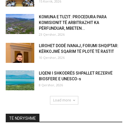
15 Korrik, 2026
KOMUNA E TUZIT: PROCEDURA PARA
KOMISIONIT TË ARBITRAZHIT KA
PËRFUNDUAR, MBETEN...
23 Qershor, 2026
LIROHET DODË IVANAJ, FORUMI SHQIPTAR:
KËRKOJMË SQARIM TË PLOTË TË RASTIT
10 Qershor, 2026
LIQENI I SHKODRËS SHPALLET REZERVË
BIOSFERE E UNESCO-s
8 Qershor, 2026
Load more
TË NDRYSHME