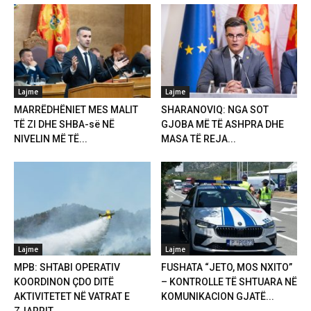
Lajme
Lajme
MARRËDHËNIET MES MALIT
SHARANOVIQ: NGA SOT
TË ZI DHE SHBA-së NË
GJOBA MË TË ASHPRA DHE
NIVELIN MË TË...
MASA TË REJA...
Lajme
Lajme
MPB: SHTABI OPERATIV
FUSHATA “JETO, MOS NXITO”
KOORDINON ÇDO DITË
– KONTROLLE TË SHTUARA NË
AKTIVITETET NË VATRAT E
KOMUNIKACION GJATË...