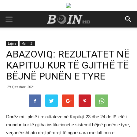
Lajme
Mali i Zi
ABAZOVIQ: REZULTATET NË
KAPITUJ KUR TË GJITHË TË
BËJNË PUNËN E TYRE
29 Qershor, 2021
Dorëzimi i plotë i rezultateve në Kapitujt 23 dhe 24 do të jetë i
mundur kur të gjitha institucionet e sistemit bëjnë punën e tyre,
veçanërisht ato drejtpërdrejt të ngarkuara me luftimin e