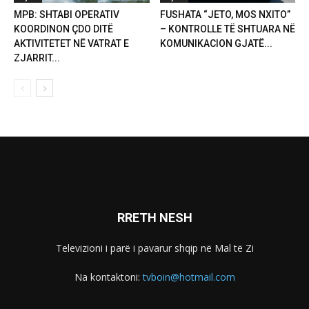
MPB: SHTABI OPERATIV
FUSHATA “JETO, MOS NXITO”
KOORDINON ÇDO DITË
– KONTROLLE TË SHTUARA NË
AKTIVITETET NË VATRAT E
KOMUNIKACION GJATË...
ZJARRIT...
RRETH NESH
Televizioni i parë i pavarur shqip në Mal të Zi
Na kontaktoni:
tvboin@hotmail.com