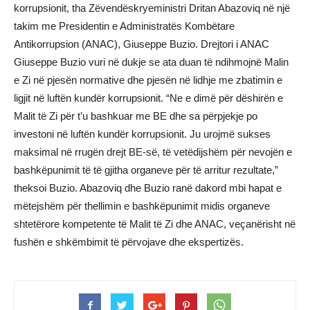
korrupsionit, tha Zëvendëskryeministri Dritan Abazoviq në një
takim me Presidentin e Administratës Kombëtare
Antikorrupsion (ANAC), Giuseppe Buzio. Drejtori i ANAC
Giuseppe Buzio vuri në dukje se ata duan të ndihmojnë Malin
e Zi në pjesën normative dhe pjesën në lidhje me zbatimin e
ligjit në luftën kundër korrupsionit. “Ne e dimë për dëshirën e
Malit të Zi për t’u bashkuar me BE dhe sa përpjekje po
investoni në luftën kundër korrupsionit. Ju urojmë sukses
maksimal në rrugën drejt BE-së, të vetëdijshëm për nevojën e
bashkëpunimit të të gjitha organeve për të arritur rezultate,”
theksoi Buzio. Abazoviq dhe Buzio ranë dakord mbi hapat e
mëtejshëm për thellimin e bashkëpunimit midis organeve
shtetërore kompetente të Malit të Zi dhe ANAC, veçanërisht në
fushën e shkëmbimit të përvojave dhe ekspertizës.