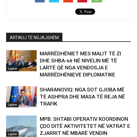
ARTIKUJ TË NGJAJSHËM
MARRËDHËNIET MES MALIT TË ZI
DHE SHBA-së NË NIVELIN MË TË
LARTË QË NGA VENDOSJA E
Lajme
MARRËDHËNIEVE DIPLOMATIKE
SHARANOVIQ: NGA SOT GJOBA MË
TË ASHPRA DHE MASA TË REJA NË
TRAFIK
Lajme
MPB: SHTABI OPERATIV KOORDINON
ÇDO DITË AKTIVITETET NË VATRAT E
ZJARRIT NË MBARË VENDIN
Lajme