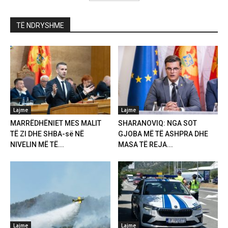
TË NDRYSHME
Lajme
Lajme
MARRËDHËNIET MES MALIT
SHARANOVIQ: NGA SOT
TË ZI DHE SHBA-së NË
GJOBA MË TË ASHPRA DHE
NIVELIN MË TË...
MASA TË REJA...
Lajme
Lajme