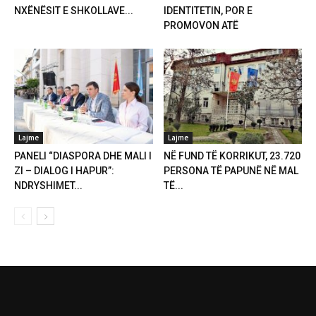
NXËNËSIT E SHKOLLAVE...
IDENTITETIN, POR E
PROMOVON ATË
Lajme
Lajme
PANELI “DIASPORA DHE MALI I
NË FUND TË KORRIKUT, 23.720
ZI – DIALOG I HAPUR”:
PERSONA TË PAPUNË NË MAL
NDRYSHIMET...
TË...