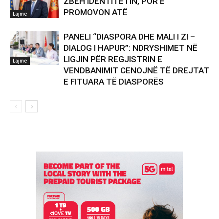
ZBEH IDENTITETIN, POR E
PROMOVON ATË
Lajme
PANELI “DIASPORA DHE MALI I ZI –
DIALOG I HAPUR”: NDRYSHIMET NË
LIGJIN PËR REGJISTRIN E
Lajme
VENDBANIMIT CENOJNË TË DREJTAT
E FITUARA TË DIASPORËS