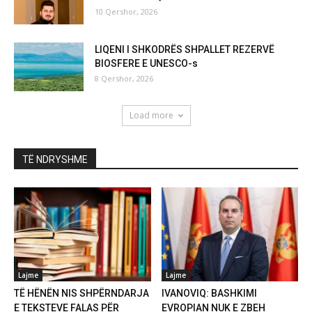
10 Qershor, 2026
LIQENI I SHKODRËS SHPALLET REZERVË
BIOSFERE E UNESCO-s
8 Qershor, 2026
Load more
TË NDRYSHME
Lajme
Lajme
TË HËNËN NIS SHPËRNDARJA
IVANOVIQ: BASHKIMI
E TEKSTEVE FALAS PËR
EVROPIAN NUK E ZBEH