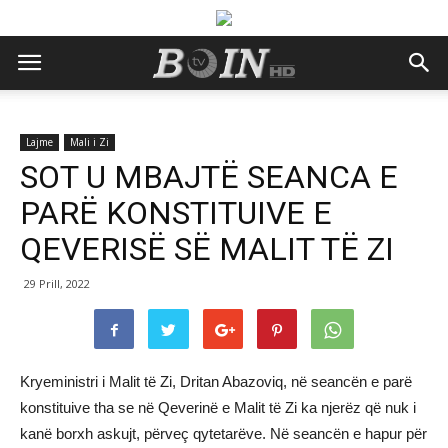
Lajme
Mali i Zi
SOT U MBAJTË SEANCA E
PARË KONSTITUIVE E
QEVERISË SË MALIT TË ZI
29 Prill, 2022
Kryeministri i Malit të Zi, Dritan Abazoviq, në seancën e parë
konstituive tha se në Qeverinë e Malit të Zi ka njerëz që nuk i
kanë borxh askujt, përveç qytetarëve. Në seancën e hapur për