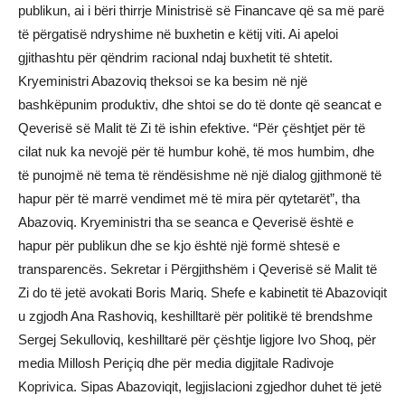
publikun, ai i bëri thirrje Ministrisë së Financave që sa më parë
të përgatisë ndryshime në buxhetin e këtij viti. Ai apeloi
gjithashtu për qëndrim racional ndaj buxhetit të shtetit.
Kryeministri Abazoviq theksoi se ka besim në një
bashkëpunim produktiv, dhe shtoi se do të donte që seancat e
Qeverisë së Malit të Zi të ishin efektive. “Për çështjet për të
cilat nuk ka nevojë për të humbur kohë, të mos humbim, dhe
të punojmë në tema të rëndësishme në një dialog gjithmonë të
hapur për të marrë vendimet më të mira për qytetarët”, tha
Abazoviq. Kryeministri tha se seanca e Qeverisë është e
hapur për publikun dhe se kjo është një formë shtesë e
transparencës. Sekretar i Përgjithshëm i Qeverisë së Malit të
Zi do të jetë avokati Boris Mariq. Shefe e kabinetit të Abazoviqit
u zgjodh Ana Rashoviq, keshilltarë për politikë të brendshme
Sergej Sekulloviq, keshilltarë për çështje ligjore Ivo Shoq, për
media Millosh Periçiq dhe për media digjitale Radivoje
Koprivica. Sipas Abazoviqit, legjislacioni zgjedhor duhet të jetë