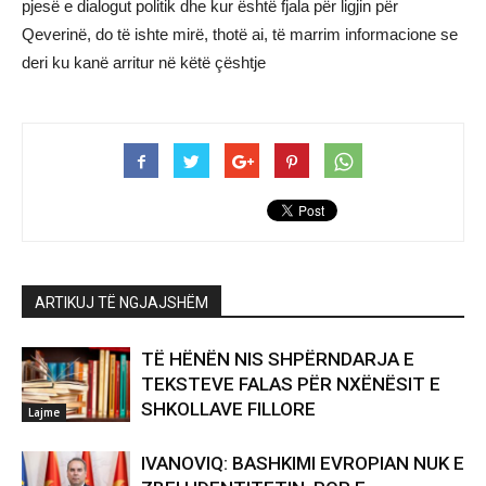
pjesë e dialogut politik dhe kur është fjala për ligjin për
Qeverinë, do të ishte mirë, thotë ai, të marrim informacione se
deri ku kanë arritur në këtë çështje
ARTIKUJ TË NGJAJSHËM
TË HËNËN NIS SHPËRNDARJA E
TEKSTEVE FALAS PËR NXËNËSIT E
SHKOLLAVE FILLORE
Lajme
IVANOVIQ: BASHKIMI EVROPIAN NUK E