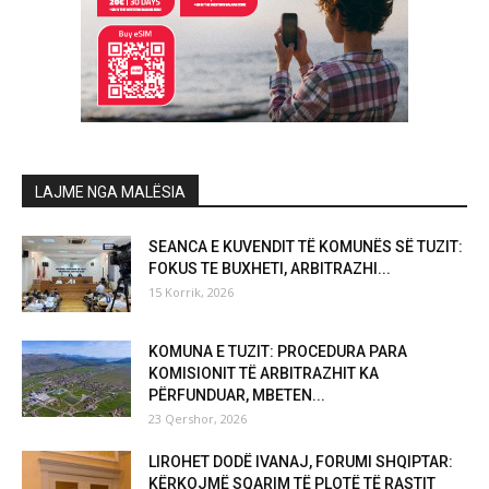
LAJME NGA MALËSIA
SEANCA E KUVENDIT TË KOMUNËS SË TUZIT:
FOKUS TE BUXHETI, ARBITRAZHI...
15 Korrik, 2026
KOMUNA E TUZIT: PROCEDURA PARA
KOMISIONIT TË ARBITRAZHIT KA
PËRFUNDUAR, MBETEN...
23 Qershor, 2026
LIROHET DODË IVANAJ, FORUMI SHQIPTAR:
KËRKOJMË SQARIM TË PLOTË TË RASTIT