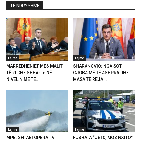
TË NDRYSHME
Lajme
Lajme
MARRËDHËNIET MES MALIT
SHARANOVIQ: NGA SOT
TË ZI DHE SHBA-së NË
GJOBA MË TË ASHPRA DHE
NIVELIN MË TË...
MASA TË REJA...
Lajme
Lajme
MPB: SHTABI OPERATIV
FUSHATA “JETO, MOS NXITO”