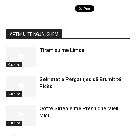
ARTIKUJ TË NGJAJSHËM
Tiramisu me Limon
Kuzhina
Sekretet e Përgatitjes së Brumit të
Picës
Kuzhina
Qofte Shtëpie me Presh dhe Miell
Misri
Kuzhina