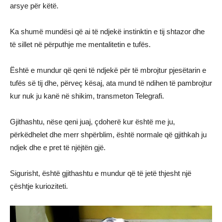
arsye për këtë.
Ka shumë mundësi që ai të ndjekë instinktin e tij shtazor dhe
të sillet në përputhje me mentalitetin e tufës.
Është e mundur që qeni të ndjekë për të mbrojtur pjesëtarin e
tufës së tij dhe, përveç kësaj, ata mund të ndihen të pambrojtur
kur nuk ju kanë në shikim, transmeton Telegrafi.
Gjithashtu, nëse qeni juaj, çdoherë kur është me ju,
përkëdhelet dhe merr shpërblim, është normale që gjithkah ju
ndjek dhe e pret të njëjtën gjë.
Sigurisht, është gjithashtu e mundur që të jetë thjesht një
çështje kurioziteti.