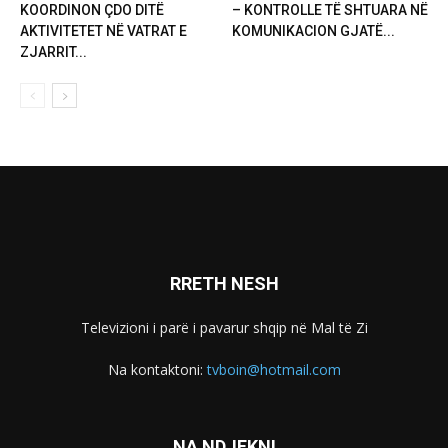
KOORDINON ÇDO DITË
– KONTROLLE TË SHTUARA NË
AKTIVITETET NË VATRAT E
KOMUNIKACION GJATË...
ZJARRIT...
RRETH NESH
Televizioni i parë i pavarur shqip në Mal të Zi
Na kontaktoni:
tvboin@hotmail.com
NA NDJEKNI