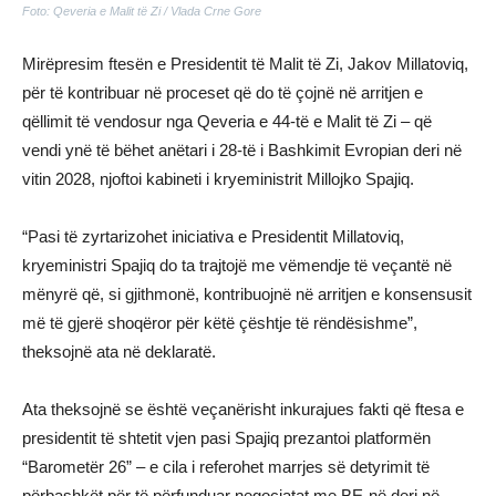
Foto: Qeveria e Malit të Zi / Vlada Crne Gore
Mirëpresim ftesën e Presidentit të Malit të Zi, Jakov Millatoviq,
për të kontribuar në proceset që do të çojnë në arritjen e
qëllimit të vendosur nga Qeveria e 44-të e Malit të Zi – që
vendi ynë të bëhet anëtari i 28-të i Bashkimit Evropian deri në
vitin 2028, njoftoi kabineti i kryeministrit Millojko Spajiq.
“Pasi të zyrtarizohet iniciativa e Presidentit Millatoviq,
kryeministri Spajiq do ta trajtojë me vëmendje të veçantë në
mënyrë që, si gjithmonë, kontribuojnë në arritjen e konsensusit
më të gjerë shoqëror për këtë çështje të rëndësishme”,
theksojnë ata në deklaratë.
Ata theksojnë se është veçanërisht inkurajues fakti që ftesa e
presidentit të shtetit vjen pasi Spajiq prezantoi platformën
“Barometër 26” – e cila i referohet marrjes së detyrimit të
përbashkët për të përfunduar negociatat me BE-në deri në