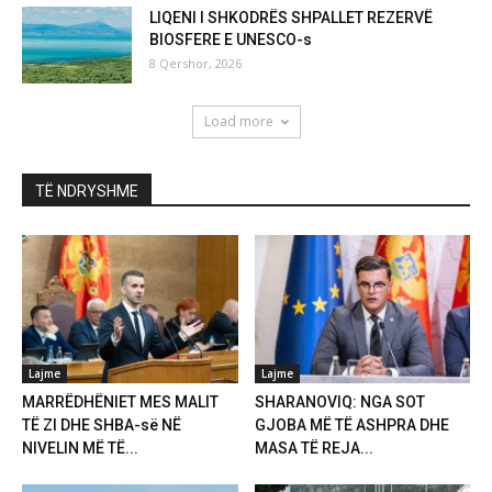
LIQENI I SHKODRËS SHPALLET REZERVË
BIOSFERE E UNESCO-s
8 Qershor, 2026
Load more
TË NDRYSHME
Lajme
Lajme
MARRËDHËNIET MES MALIT
SHARANOVIQ: NGA SOT
TË ZI DHE SHBA-së NË
GJOBA MË TË ASHPRA DHE
NIVELIN MË TË...
MASA TË REJA...