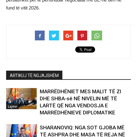
fund të vitit 2026.
ARTIKUJ TË NGJAJSHËM
MARRËDHËNIET MES MALIT TË ZI
DHE SHBA-së NË NIVELIN MË TË
LARTË QË NGA VENDOSJA E
Lajme
MARRËDHËNIEVE DIPLOMATIKE
SHARANOVIQ: NGA SOT GJOBA MË
TË ASHPRA DHE MASA TË REJA NË