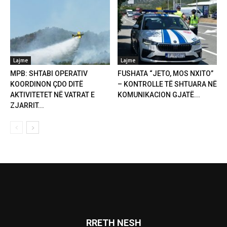
Lajme
Lajme
MPB: SHTABI OPERATIV
FUSHATA “JETO, MOS NXITO”
KOORDINON ÇDO DITË
– KONTROLLE TË SHTUARA NË
AKTIVITETET NË VATRAT E
KOMUNIKACION GJATË...
ZJARRIT...
RRETH NESH