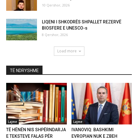
10 Qershor, 2026
LIQENI I SHKODRËS SHPALLET REZERVË
BIOSFERE E UNESCO-s
8 Qershor, 2026
Load more
TË NDRYSHME
Lajme
Lajme
TË HËNËN NIS SHPËRNDARJA
IVANOVIQ: BASHKIMI
E TEKSTEVE FALAS PËR
EVROPIAN NUK E ZBEH