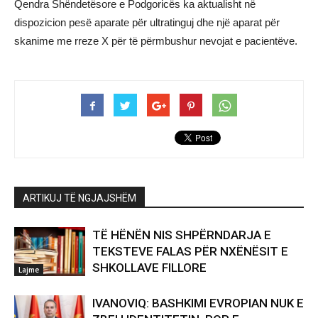
Qendra Shëndetësore e Podgoricës ka aktualisht në
dispozicion pesë aparate për ultratinguj dhe një aparat për
skanime me rreze X për të përmbushur nevojat e pacientëve.
ARTIKUJ TË NGJAJSHËM
TË HËNËN NIS SHPËRNDARJA E
TEKSTEVE FALAS PËR NXËNËSIT E
SHKOLLAVE FILLORE
Lajme
IVANOVIQ: BASHKIMI EVROPIAN NUK E