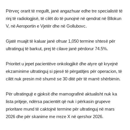
Përveç orarit të rregullt, janë angazhuar edhe tre specialistë të
rinj të radiologjisë, të cilët do të punojnë në qendrat në Bllokun
V, në Aeroportin e Vjetër dhe në Gollubovc.
Gjatë muajit të kaluar janë ofruar 1,050 termine shtesë për
ultratinguj të barkut, prej të cilave janë përdorur 74.5%.
Prioritet u jepet pacientëve onkologjikë dhe atyre që kryejnë
ekzaminime ultratinguj si pjesë të përgatitjes për operacion, të
cilët nuk presin më shumë se 30 ditë për të marrë shërbimin.
Për ultratingujt e gjoksit dhe mamografinë aktualisht nuk ka
lista pritjeje, ndërsa pacientët që nuk i përkasin grupeve
prioritare mund të caktojnë termine për ultratinguj në mars
2026 dhe për skanime me rreze X në qershor 2026.