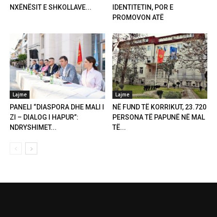
NXËNËSIT E SHKOLLAVE...
IDENTITETIN, POR E
PROMOVON ATË
Lajme
Lajme
PANELI “DIASPORA DHE MALI I
NË FUND TË KORRIKUT, 23.720
ZI – DIALOG I HAPUR”:
PERSONA TË PAPUNË NË MAL
NDRYSHIMET...
TË...