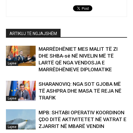
ARTIKUJ TË NGJAJSHËM
MARRËDHËNIET MES MALIT TË ZI
DHE SHBA-së NË NIVELIN MË TË
LARTË QË NGA VENDOSJA E
Lajme
MARRËDHËNIEVE DIPLOMATIKE
SHARANOVIQ: NGA SOT GJOBA MË
TË ASHPRA DHE MASA TË REJA NË
TRAFIK
Lajme
MPB: SHTABI OPERATIV KOORDINON
ÇDO DITË AKTIVITETET NË VATRAT E
ZJARRIT NË MBARË VENDIN
Lajme