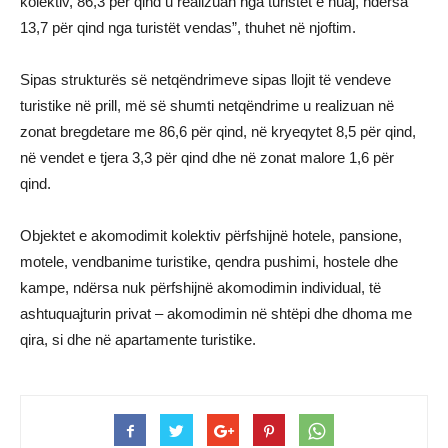
kolektiv, 86,3 për qind u realizuan nga turistët e huaj, ndërsa
13,7 për qind nga turistët vendas”, thuhet në njoftim.
Sipas strukturës së netqëndrimeve sipas llojit të vendeve
turistike në prill, më së shumti netqëndrime u realizuan në
zonat bregdetare me 86,6 për qind, në kryeqytet 8,5 për qind,
në vendet e tjera 3,3 për qind dhe në zonat malore 1,6 për
qind.
Objektet e akomodimit kolektiv përfshijnë hotele, pansione,
motele, vendbanime turistike, qendra pushimi, hostele dhe
kampe, ndërsa nuk përfshijnë akomodimin individual, të
ashtuquajturin privat – akomodimin në shtëpi dhe dhoma me
qira, si dhe në apartamente turistike.