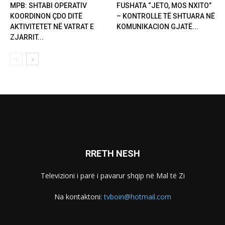
MPB: SHTABI OPERATIV
FUSHATA “JETO, MOS NXITO”
KOORDINON ÇDO DITË
– KONTROLLE TË SHTUARA NË
AKTIVITETET NË VATRAT E
KOMUNIKACION GJATË...
ZJARRIT...
RRETH NESH
Televizioni i parë i pavarur shqip në Mal të Zi
Na kontaktoni:
tvboin@hotmail.com