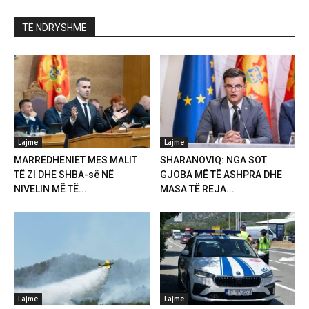
TË NDRYSHME
Lajme
Lajme
MARRËDHËNIET MES MALIT
SHARANOVIQ: NGA SOT
TË ZI DHE SHBA-së NË
GJOBA MË TË ASHPRA DHE
NIVELIN MË TË...
MASA TË REJA...
Lajme
Lajme