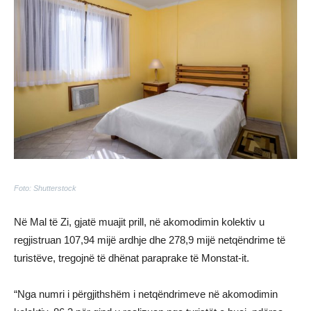
Foto: Shutterstock
Në Mal të Zi, gjatë muajit prill, në akomodimin kolektiv u
regjistruan 107,94 mijë ardhje dhe 278,9 mijë netqëndrime të
turistëve, tregojnë të dhënat paraprake të Monstat-it.
“Nga numri i përgjithshëm i netqëndrimeve në akomodimin