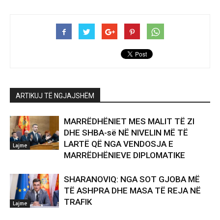
ARTIKUJ TË NGJAJSHËM
MARRËDHËNIET MES MALIT TË ZI
DHE SHBA-së NË NIVELIN MË TË
LARTË QË NGA VENDOSJA E
Lajme
MARRËDHËNIEVE DIPLOMATIKE
SHARANOVIQ: NGA SOT GJOBA MË
TË ASHPRA DHE MASA TË REJA NË
TRAFIK
Lajme