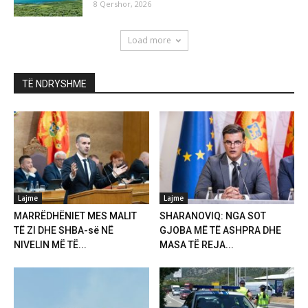
8 Qershor, 2026
Load more
TË NDRYSHME
Lajme
Lajme
MARRËDHËNIET MES MALIT
SHARANOVIQ: NGA SOT
TË ZI DHE SHBA-së NË
GJOBA MË TË ASHPRA DHE
NIVELIN MË TË...
MASA TË REJA...