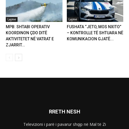
Lajme
Lajme
MPB: SHTABI OPERATIV
FUSHATA “JETO, MOS NXITO”
KOORDINON ÇDO DITË
– KONTROLLE TË SHTUARA NË
AKTIVITETET NË VATRAT E
KOMUNIKACION GJATË...
ZJARRIT...
RRETH NESH
Televizioni i parë i pavarur shqip në Mal të Zi