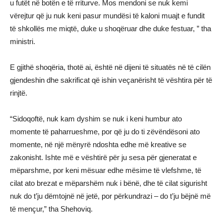
u futët në botën e të rriturve. Mos mendoni se nuk kemi
vërejtur që ju nuk keni pasur mundësi të kaloni muajt e fundit
të shkollës me miqtë, duke u shoqëruar dhe duke festuar, ” tha
ministri.
E gjithë shoqëria, thotë ai, është në dijeni të situatës në të cilën
gjendeshin dhe sakrificat që ishin veçanërisht të vështira për të
rinjtë.
“Sidoqoftë, nuk kam dyshim se nuk i keni humbur ato
momente të paharrueshme, por që ju do ti zëvëndësoni ato
momente, në një mënyrë ndoshta edhe më kreative se
zakonisht. Ishte më e vështirë për ju sesa për gjeneratat e
mëparshme, por keni mësuar edhe mësime të vlefshme, të
cilat ato brezat e mëparshëm nuk i bënë, dhe të cilat sigurisht
nuk do t’ju dëmtojnë në jetë, por përkundrazi – do t’ju bëjnë më
të mençur,” tha Shehoviq.