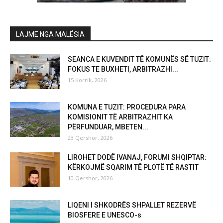
LAJME NGA MALËSIA
SEANCA E KUVENDIT TË KOMUNËS SË TUZIT:
FOKUS TE BUXHETI, ARBITRAZHI...
15 Korrik, 2026
KOMUNA E TUZIT: PROCEDURA PARA
KOMISIONIT TË ARBITRAZHIT KA
PËRFUNDUAR, MBETEN...
23 Qershor, 2026
LIROHET DODË IVANAJ, FORUMI SHQIPTAR:
KËRKOJMË SQARIM TË PLOTË TË RASTIT
10 Qershor, 2026
LIQENI I SHKODRËS SHPALLET REZERVË
BIOSFERE E UNESCO-s