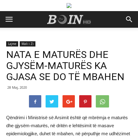
Lajme
Mali i Zi
NATA E MATURËS DHE
GJYSËM-MATURËS KA
GJASA SE DO TË MBAHEN
28 Maj, 2020
Qëndrimi i Ministrisë së Arsimit është që mbrëmja e maturës
dhe gjysëm-maturës, në dritën e lehtësimit të masave
epidemiologjike, duhet të mbahen, në përputhje me udhëzimet