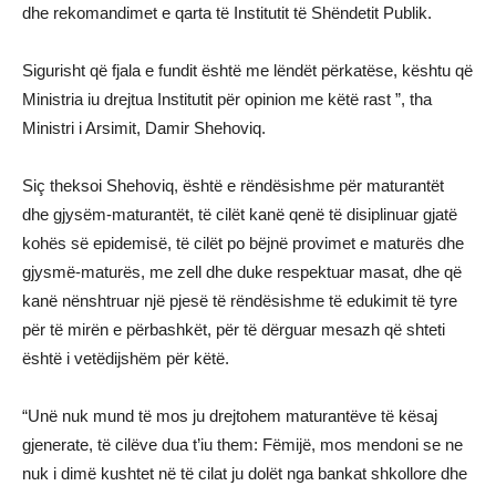
dhe rekomandimet e qarta të Institutit të Shëndetit Publik.
Sigurisht që fjala e fundit është me lëndët përkatëse, kështu që
Ministria iu drejtua Institutit për opinion me këtë rast ”, tha
Ministri i Arsimit, Damir Shehoviq.
Siç theksoi Shehoviq, është e rëndësishme për maturantët
dhe gjysëm-maturantët, të cilët kanë qenë të disiplinuar gjatë
kohës së epidemisë, të cilët po bëjnë provimet e maturës dhe
gjysmë-maturës, me zell dhe duke respektuar masat, dhe që
kanë nënshtruar një pjesë të rëndësishme të edukimit të tyre
për të mirën e përbashkët, për të dërguar mesazh që shteti
është i vetëdijshëm për këtë.
“Unë nuk mund të mos ju drejtohem maturantëve të kësaj
gjenerate, të cilëve dua t’iu them: Fëmijë, mos mendoni se ne
nuk i dimë kushtet në të cilat ju dolët nga bankat shkollore dhe