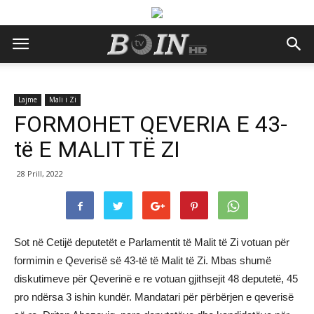
Lajme
Mali i Zi
FORMOHET QEVERIA E 43-
të E MALIT TË ZI
28 Prill, 2022
Sot në Cetijë deputetët e Parlamentit të Malit të Zi votuan për
formimin e Qeverisë së 43-të të Malit të Zi. Mbas shumë
diskutimeve për Qeverinë e re votuan gjithsejit 48 deputetë, 45
pro ndërsa 3 ishin kundër. Mandatari për përbërjen e qeverisë