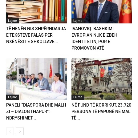
Lajme
Lajme
TË HËNËN NIS SHPËRNDARJA
IVANOVIQ: BASHKIMI
E TEKSTEVE FALAS PËR
EVROPIAN NUK E ZBEH
NXËNËSIT E SHKOLLAVE...
IDENTITETIN, POR E
PROMOVON ATË
Lajme
Lajme
PANELI “DIASPORA DHE MALI I
NË FUND TË KORRIKUT, 23.720
ZI – DIALOG I HAPUR”:
PERSONA TË PAPUNË NË MAL
NDRYSHIMET...
TË...