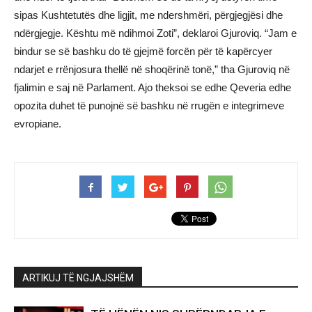
sipas Kushtetutës dhe ligjit, me ndershmëri, përgjegjësi dhe
ndërgjegje. Kështu më ndihmoi Zoti”, deklaroi Gjuroviq. “Jam e
bindur se së bashku do të gjejmë forcën për të kapërcyer
ndarjet e rrënjosura thellë në shoqërinë tonë,” tha Gjuroviq në
fjalimin e saj në Parlament. Ajo theksoi se edhe Qeveria edhe
opozita duhet të punojnë së bashku në rrugën e integrimeve
evropiane.
ARTIKUJ TË NGJAJSHËM