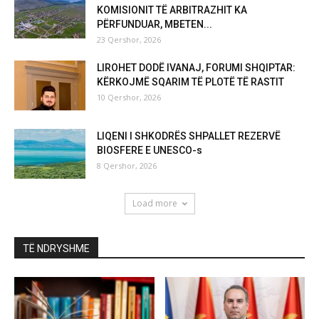
KOMISIONIT TË ARBITRAZHIT KA
PËRFUNDUAR, MBETEN...
23 Qershor, 2026
LIROHET DODË IVANAJ, FORUMI SHQIPTAR:
KËRKOJMË SQARIM TË PLOTË TË RASTIT
10 Qershor, 2026
LIQENI I SHKODRËS SHPALLET REZERVË
BIOSFERE E UNESCO-s
8 Qershor, 2026
Load more
TË NDRYSHME