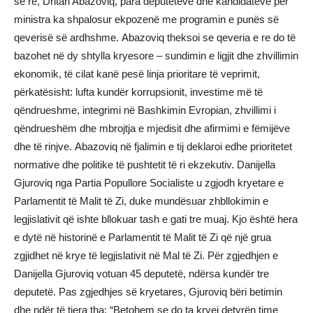
së re, Dritan Abazoviq, para deputetëve dhe kandidatëve për
ministra ka shpalosur ekpozenë me programin e punës së
qeverisë së ardhshme. Abazoviq theksoi se qeveria e re do të
bazohet në dy shtylla kryesore – sundimin e ligjit dhe zhvillimin
ekonomik, të cilat kanë pesë linja prioritare të veprimit,
përkatësisht: lufta kundër korrupsionit, investime më të
qëndrueshme, integrimi në Bashkimin Evropian, zhvillimi i
qëndrueshëm dhe mbrojtja e mjedisit dhe afirmimi e fëmijëve
dhe të rinjve. Abazoviq në fjalimin e tij deklaroi edhe prioritetet
normative dhe politike të pushtetit të ri ekzekutiv. Danijella
Gjuroviq nga Partia Popullore Socialiste u zgjodh kryetare e
Parlamentit të Malit të Zi, duke mundësuar zhbllokimin e
legjislativit që ishte bllokuar tash e gati tre muaj. Kjo është hera
e dytë në historinë e Parlamentit të Malit të Zi që një grua
zgjidhet në krye të legjislativit në Mal të Zi. Për zgjedhjen e
Danijella Gjuroviq votuan 45 deputetë, ndërsa kundër tre
deputetë. Pas zgjedhjes së kryetares, Gjuroviq bëri betimin
dhe ndër të tjera tha: “Betohem se do ta kryej detyrën time