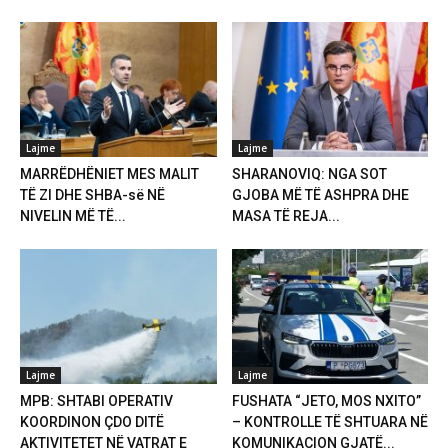
Lajme
Lajme
MARRËDHËNIET MES MALIT
SHARANOVIQ: NGA SOT
TË ZI DHE SHBA-së NË
GJOBA MË TË ASHPRA DHE
NIVELIN MË TË...
MASA TË REJA...
Lajme
Lajme
MPB: SHTABI OPERATIV
FUSHATA “JETO, MOS NXITO”
KOORDINON ÇDO DITË
– KONTROLLE TË SHTUARA NË
AKTIVITETET NË VATRAT E
KOMUNIKACION GJATË...