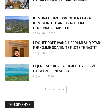
15 Korrik, 2026
KOMUNA E TUZIT: PROCEDURA PARA
KOMISIONIT TË ARBITRAZHIT KA
PËRFUNDUAR, MBETEN...
23 Qershor, 2026
LIROHET DODË IVANAJ, FORUMI SHQIPTAR:
KËRKOJMË SQARIM TË PLOTË TË RASTIT
10 Qershor, 2026
LIQENI I SHKODRËS SHPALLET REZERVË
BIOSFERE E UNESCO-s
8 Qershor, 2026
Load more
TË NDRYSHME