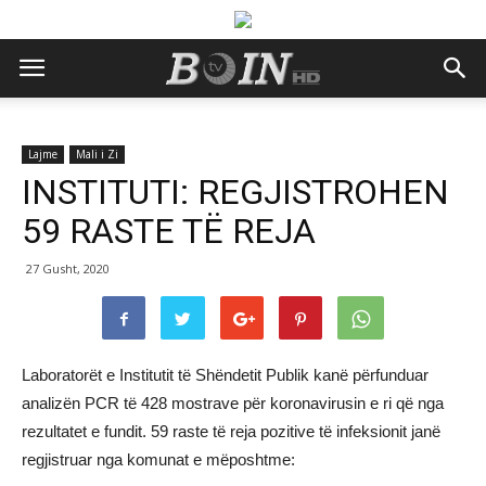
Lajme
Mali i Zi
INSTITUTI: REGJISTROHEN
59 RASTE TË REJA
27 Gusht, 2020
Laboratorët e Institutit të Shëndetit Publik kanë përfunduar
analizën PCR të 428 mostrave për koronavirusin e ri që nga
rezultatet e fundit. 59 raste të reja pozitive të infeksionit janë
regjistruar nga komunat e mëposhtme: