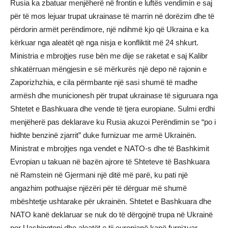
Rusia ka zbatuar menjëherë në frontin e luftës vendimin e saj
për të mos lejuar trupat ukrainase të marrin në dorëzim dhe të
përdorin armët perëndimore, një ndihmë kjo që Ukraina e ka
kërkuar nga aleatët që nga nisja e konfliktit më 24 shkurt.
Ministria e mbrojtjes ruse bën me dije se raketat e saj Kalibr
shkatërruan mëngjesin e së mërkurës një depo në rajonin e
Zaporizhzhia, e cila përmbante një sasi shumë të madhe
armësh dhe municionesh për trupat ukrainase të siguruara nga
Shtetet e Bashkuara dhe vende të tjera europiane. Sulmi erdhi
menjëherë pas deklarave ku Rusia akuzoi Perëndimin se “po i
hidhte benzinë zjarrit” duke furnizuar me armë Ukrainën.
Ministrat e mbrojtjes nga vendet e NATO-s dhe të Bashkimit
Evropian u takuan në bazën ajrore të Shteteve të Bashkuara
në Ramstein në Gjermani një ditë më parë, ku pati një
angazhim pothuajse njëzëri për të dërguar më shumë
mbështetje ushtarake për ukrainën. Shtetet e Bashkuara dhe
NATO kanë deklaruar se nuk do të dërgojnë trupa në Ukrainë
por Uashingtoni dhe aleatët e tij europianë kanë furnizuar