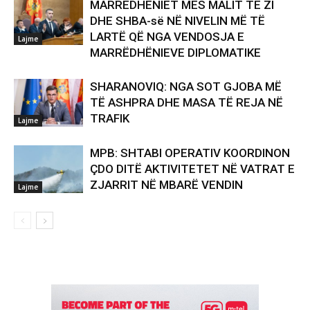
MARRËDHËNIET MES MALIT TË ZI
DHE SHBA-së NË NIVELIN MË TË
LARTË QË NGA VENDOSJA E
Lajme
MARRËDHËNIEVE DIPLOMATIKE
SHARANOVIQ: NGA SOT GJOBA MË
TË ASHPRA DHE MASA TË REJA NË
TRAFIK
Lajme
MPB: SHTABI OPERATIV KOORDINON
ÇDO DITË AKTIVITETET NË VATRAT E
ZJARRIT NË MBARË VENDIN
Lajme