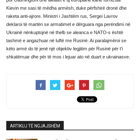
Kievin me sasi të mëdha armësh, duke përfshirë dronë dhe
raketa anti-ajrore. Ministri i Jashtëm rus, Sergei Lavrov
deklaroi të martën se armatimet e dërguara nga perëndimi në
Ukrainë nënkuptojnë në thelb se aleanca e NATO-s është
tashmë e angazhuar në luftë me Rusinë. Ai paralajmëroi se
këto armë do të jenë një objektiv legjitim për Rusinë për t’i
shkatërruar dhe për të mos i lejuar ato në duart e ukrainasve.
ARTIKUJ TË NGJAJSHËM