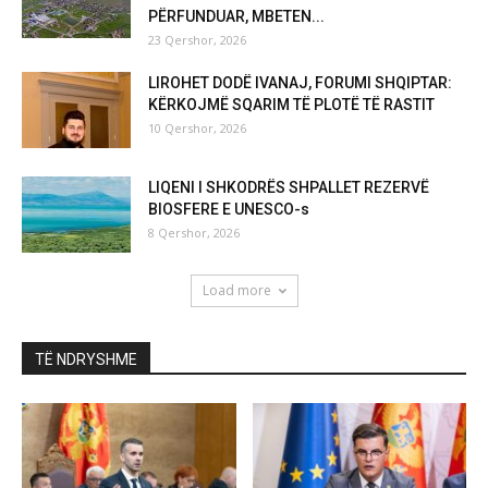
PËRFUNDUAR, MBETEN...
23 Qershor, 2026
LIROHET DODË IVANAJ, FORUMI SHQIPTAR:
KËRKOJMË SQARIM TË PLOTË TË RASTIT
10 Qershor, 2026
LIQENI I SHKODRËS SHPALLET REZERVË
BIOSFERE E UNESCO-s
8 Qershor, 2026
Load more
TË NDRYSHME