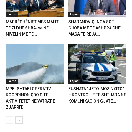
Lajme
Lajme
MARRËDHËNIET MES MALIT
SHARANOVIQ: NGA SOT
TË ZI DHE SHBA-së NË
GJOBA MË TË ASHPRA DHE
NIVELIN MË TË...
MASA TË REJA...
Lajme
Lajme
MPB: SHTABI OPERATIV
FUSHATA “JETO, MOS NXITO”
KOORDINON ÇDO DITË
– KONTROLLE TË SHTUARA NË
AKTIVITETET NË VATRAT E
KOMUNIKACION GJATË...
ZJARRIT...