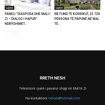
Lajme
Lajme
PANELI “DIASPORA DHE MALI I
NË FUND TË KORRIKUT, 23.720
ZI – DIALOG I HAPUR”:
PERSONA TË PAPUNË NË MAL
NDRYSHIMET...
TË...
RRETH NESH
Televizioni i parë i pavarur shqip në Mal të Zi
Na kontaktoni:
tvboin@hotmail.com