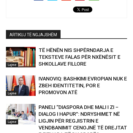
ARTIKUJ TË NGJAJSHËM
TË HËNËN NIS SHPËRNDARJA E
TEKSTEVE FALAS PËR NXËNËSIT E
SHKOLLAVE FILLORE
Lajme
IVANOVIQ: BASHKIMI EVROPIAN NUK E
ZBEH IDENTITETIN, POR E
PROMOVON ATË
Lajme
PANELI “DIASPORA DHE MALI I ZI –
DIALOG I HAPUR”: NDRYSHIMET NË
LIGJIN PËR REGJISTRIN E
Lajme
VENDBANIMIT CENOJNË TË DREJTAT