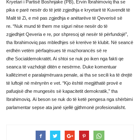
Kryetari i Partisë Boshnjake (PB), Ervin Ibrahimoviq tha se
pika e parë nesër do të jetë zgjedhja e kryetarit të Kuvendit të
Malit të Zi, e më pas zgjedhja e anëtarëve të Qeverisë së
re. “Nuk mund të them me siguri nëse nesër do të
zgjedhjet Qeveria e re, por shpresoj që nesër të përfundojë”,
tha Ibrahimoviq pas mbledhjes së krerëve të klubit. Në seancë
erdhën vetëm përfaqësues të mazhorancës së re
dhe Socialdemokratët. Ai shtoi se nuk po iken nga fakti qe
seanca të vazhdojë ditën e nesërme. Duke komentuar
kallëzimet e paralajmëruara penale, ai tha se secili ka të drejtë
të luftojë në mënyrën e vet. “Kjo është megjithatë provë e
pafuqisë dhe mungesës së kapacitetit demokratik,” tha
Ibrahimoviq. Ai beson se nuk do të ketë pengesa nga shërbimi
parlamentar sepse ata janë sjellë gjithmonë profesionalisht.