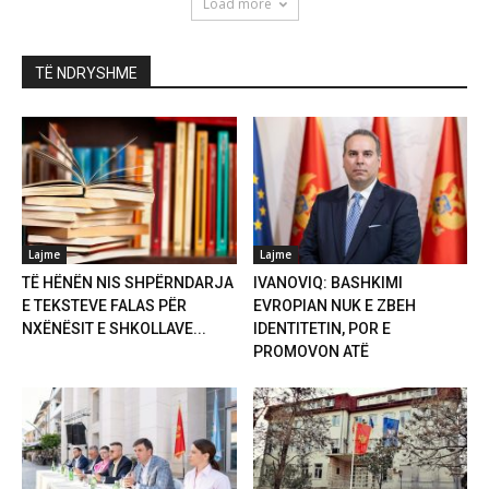
Load more
TË NDRYSHME
Lajme
Lajme
TË HËNËN NIS SHPËRNDARJA
IVANOVIQ: BASHKIMI
E TEKSTEVE FALAS PËR
EVROPIAN NUK E ZBEH
NXËNËSIT E SHKOLLAVE...
IDENTITETIN, POR E
PROMOVON ATË