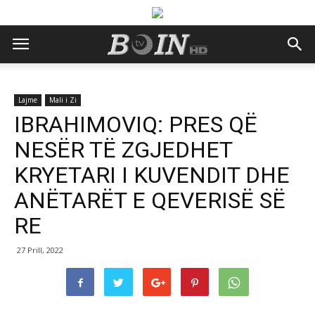
Lajme
Mali i Zi
IBRAHIMOVIQ: PRES QË
NESËR TË ZGJEDHET
KRYETARI I KUVENDIT DHE
ANËTARËT E QEVERISË SË
RE
27 Prill, 2022