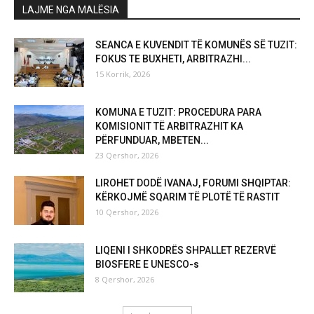
LAJME NGA MALËSIA
SEANCA E KUVENDIT TË KOMUNËS SË TUZIT:
FOKUS TE BUXHETI, ARBITRAZHI...
15 Korrik, 2026
KOMUNA E TUZIT: PROCEDURA PARA
KOMISIONIT TË ARBITRAZHIT KA
PËRFUNDUAR, MBETEN...
23 Qershor, 2026
LIROHET DODË IVANAJ, FORUMI SHQIPTAR:
KËRKOJMË SQARIM TË PLOTË TË RASTIT
10 Qershor, 2026
LIQENI I SHKODRËS SHPALLET REZERVË
BIOSFERE E UNESCO-s
8 Qershor, 2026