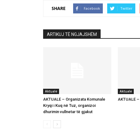
SHARE
Facebook
Twitter
ARTIKUJ TË NGJAJSHËM
Aktuale
Aktuale
AKTUALE – Organizata Komunale
AKTUALE – K
Kryqi i Kuq në Tuz, organizoi
dhurimin vullnetar të gjakut