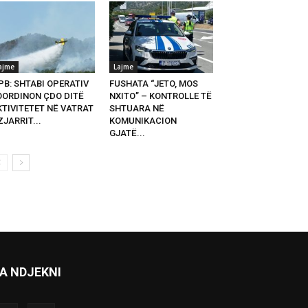
ajme
Lajme
PB: SHTABI OPERATIV
FUSHATA “JETO, MOS
OORDINON ÇDO DITË
NXITO” – KONTROLLE TË
KTIVITETET NË VATRAT
SHTUARA NË
ZJARRIT...
KOMUNIKACION
GJATË...
A NDJEKNI