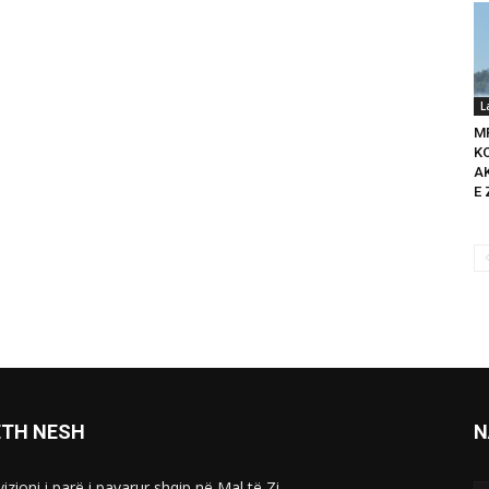
L
M
K
A
E 
ETH NESH
N
izioni i parë i pavarur shqip në Mal të Zi