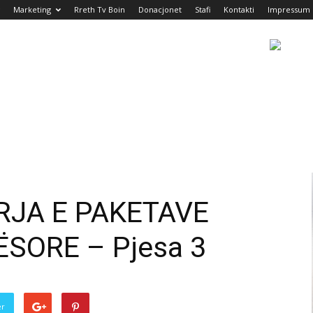
Marketing
Rreth Tv Boin
Donacjonet
Stafi
Kontakti
Impressum
RJA E PAKETAVE
SORE – Pjesa 3
er