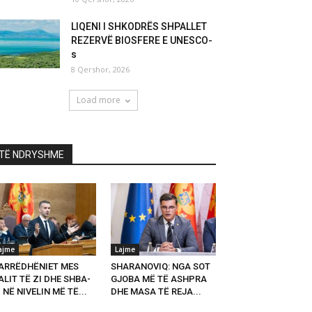
LIQENI I SHKODRËS SHPALLET
REZERVË BIOSFERE E UNESCO-
s
8 Qershor, 2026
Load more
TË NDRYSHME
ajme
Lajme
ARRËDHËNIET MES
SHARANOVIQ: NGA SOT
LIT TË ZI DHE SHBA-
GJOBA MË TË ASHPRA
 NË NIVELIN MË TË...
DHE MASA TË REJA...