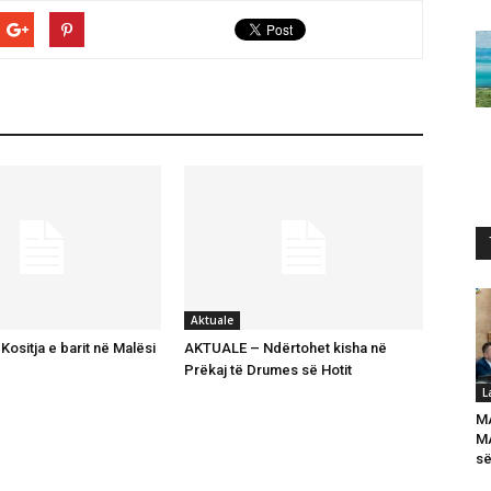
Aktuale
ositja e barit në Malësi
AKTUALE – Ndërtohet kisha në
Prëkaj të Drumes së Hotit
L
M
MA
së