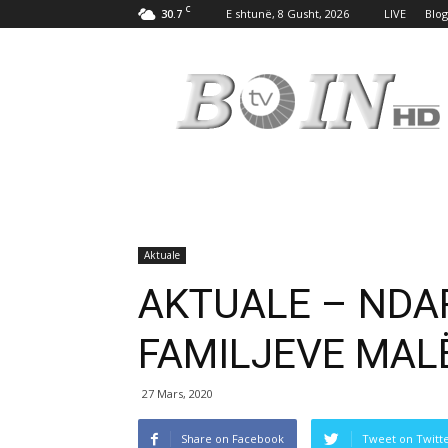
C
30.7
E shtunë, 8 Gusht, 2026
LIVE
Blog
Tv
Boin
Aktuale
AKTUALE – NDA
FAMILJEVE MALË
27 Mars, 2020
Share on Facebook
Tweet on Twitt