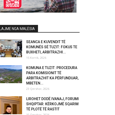
LAJME NGA MALËSIA
SEANCA E KUVENDIT TË
KOMUNËS SË TUZIT: FOKUS TE
BUXHETI, ARBITRAZHI...
15 Korrik, 2026
KOMUNA E TUZIT: PROCEDURA
PARA KOMISIONIT TË
ARBITRAZHIT KA PËRFUNDUAR,
MBETEN...
23 Qershor, 2026
LIROHET DODË IVANAJ, FORUMI
SHQIPTAR: KËRKOJMË SQARIM
TË PLOTË TË RASTIT
10 Qershor, 2026