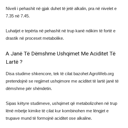
Niveli i pehashit në gjak duhet të jetë alkalin, pra në nivelet e
7.35 në 7.45.
Luhatjet e tepërta në pehashit në trup kanë ndikim të fortë e
drastik në proceset metabolike.
A Janë Të Dëmshme Ushqimet Me Aciditet Të
Lartë ?
Disa studime shkencore, tek të cilat bazohet AgroWeb.org
pretendojnë se regjimet ushqimore me aciditet të lartë janë të
dëmshme për shëndetin.
Sipas këtyre studimeve, ushqimet që metabolizohen në trup
lënë mbetje kimike të cilat kur kombinohen me lëngjet e
trupave mund të formojnë aciditet ose alkaline.