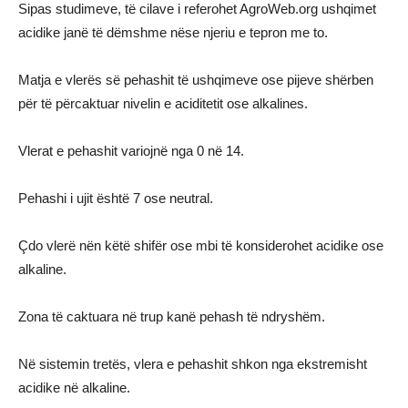
Sipas studimeve, të cilave i referohet AgroWeb.org ushqimet
acidike janë të dëmshme nëse njeriu e tepron me to.
Matja e vlerës së pehashit të ushqimeve ose pijeve shërben
për të përcaktuar nivelin e aciditetit ose alkalines.
Vlerat e pehashit variojnë nga 0 në 14.
Pehashi i ujit është 7 ose neutral.
Çdo vlerë nën këtë shifër ose mbi të konsiderohet acidike ose
alkaline.
Zona të caktuara në trup kanë pehash të ndryshëm.
Në sistemin tretës, vlera e pehashit shkon nga ekstremisht
acidike në alkaline.