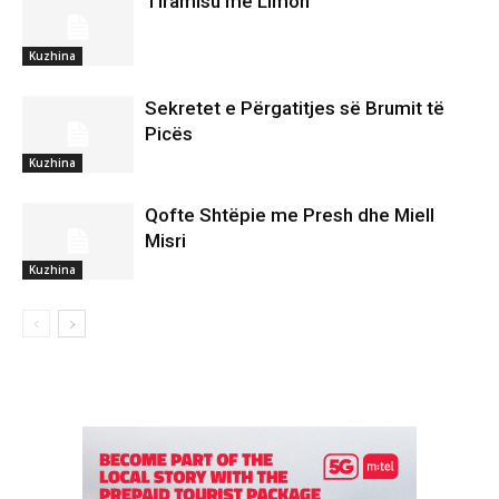
Tiramisu me Limon
Kuzhina
Sekretet e Përgatitjes së Brumit të
Picës
Kuzhina
Qofte Shtëpie me Presh dhe Miell
Misri
Kuzhina