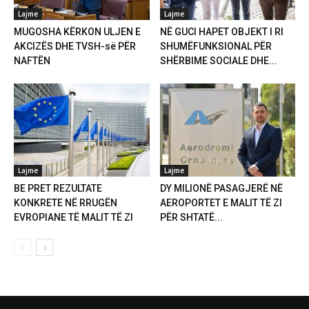
Lajme
Lajme
MUGOSHA KËRKON ULJEN E
NË GUCI HAPET OBJEKT I RI
AKCIZËS DHE TVSH-së PËR
SHUMËFUNKSIONAL PËR
NAFTËN
SHËRBIME SOCIALE DHE...
Lajme
Lajme
BE PRET REZULTATE
DY MILIONË PASAGJERË NË
KONKRETE NË RRUGËN
AEROPORTET E MALIT TË ZI
EVROPIANE TË MALIT TË ZI
PËR SHTATË...