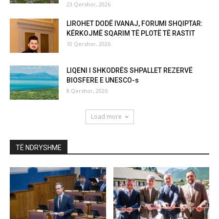
23 Qershor, 2026
LIROHET DODË IVANAJ, FORUMI SHQIPTAR:
KËRKOJMË SQARIM TË PLOTË TË RASTIT
10 Qershor, 2026
LIQENI I SHKODRËS SHPALLET REZERVË
BIOSFERE E UNESCO-s
8 Qershor, 2026
Load more
TË NDRYSHME