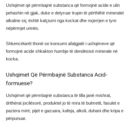
Ushqimet që përmbajnë substanca që formojnë acide e ulin
pehashin në gjak, duke e detyruar trupin të përthithë mineralet
alkaline siç është kalçiumi nga kockat dhe nxjerrjen e tyre
nëpërmjet urinës.
Shkencëtarët thonë se konsumi afatgjatë i ushqimeve që
formojnë acide shkakton humbje të dendësisë minerale në
kocka.
Ushqimet Që Përmbajnë Substanca Acid-
formuese?
Ushqimet që përmbajnë substanca të tilla janë mishrat,
drithërat jocilësorë, produktet jo të mira të bulmetit, fasulet e
paziera mirë, pijet e gazuara, kafeja, alkoli, duhani dhe kripa e
përpunuar.