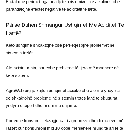
Frutat dhe perimet nga ana tjetër rrisin nivelin e alkalines dhe
parandalojnë efektet negative të aciditetit të lartë.
Përse Duhen Shmangur Ushqimet Me Aciditet Të
Lartë?
Këto ushqime shkaktojnë ose përkeqësojnë problemet në
sistemin tretës.
Ato nxisin urthin, por edhe probleme të tjera më madhore në
këtë sistem.
AgroWeb.org ju kujton ushqimet acidike dhe ato me yndyrna
që shkaktojnë probleme në sistemin tretës janë të skuqurat,
yndyra e tepërt dhe mishi me dhjamë.
Por edhe konsumi i ekzagjeruar i agrumeve dhe domateve, në
rastet kur konsumoni mbi 10 copë menjëherë mund të arrijë të