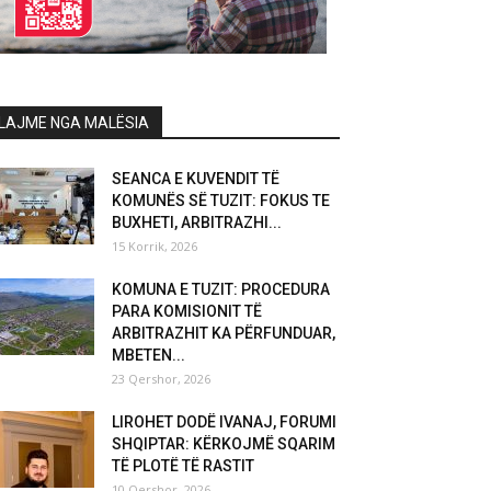
LAJME NGA MALËSIA
SEANCA E KUVENDIT TË
KOMUNËS SË TUZIT: FOKUS TE
BUXHETI, ARBITRAZHI...
15 Korrik, 2026
KOMUNA E TUZIT: PROCEDURA
PARA KOMISIONIT TË
ARBITRAZHIT KA PËRFUNDUAR,
MBETEN...
23 Qershor, 2026
LIROHET DODË IVANAJ, FORUMI
SHQIPTAR: KËRKOJMË SQARIM
TË PLOTË TË RASTIT
10 Qershor, 2026