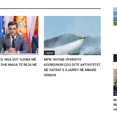
Lajme
Q: NGA SOT GJOBA MË
MPB: SHTABI OPERATIV
 DHE MASA TË REJA NË
KOORDINON ÇDO DITË AKTIVITETET
NË VATRAT E ZJARRIT NË MBARË
VENDIN
L
M
MA
së