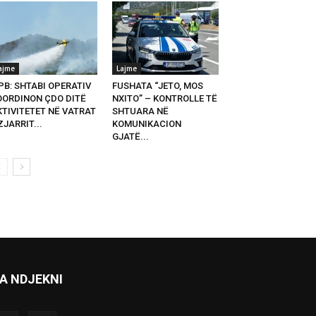
ajme
Lajme
PB: SHTABI OPERATIV
FUSHATA “JETO, MOS
OORDINON ÇDO DITË
NXITO” – KONTROLLE TË
KTIVITETET NË VATRAT
SHTUARA NË
ZJARRIT...
KOMUNIKACION
GJATË...
A NDJEKNI