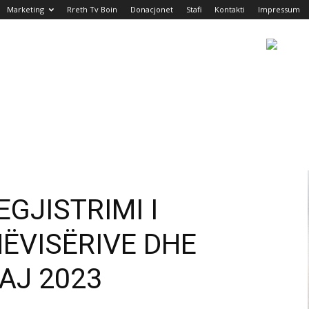
Marketing
Rreth Tv Boin
Donacjonet
Stafi
Kontakti
Impressum
GJISTRIMI I
ËVISËRIVE DHE
AJ 2023