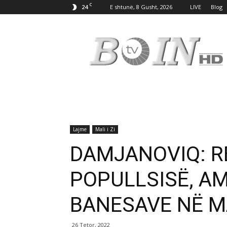
C
24
E shtunë, 8 Gusht, 2026
LIVE
Blog
Tv
Boin
Lajme
Mali i Zi
DAMJANOVIQ: RE
POPULLSISË, AM
BANESAVE NË M
26 Tetor, 2022