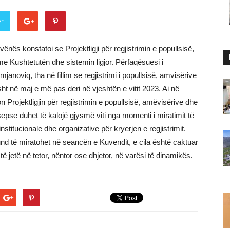
er
ënës konstatoi se Projektligji për regjistrimin e popullsisë,
 Kushtetutën dhe sistemin ligjor. Përfaqësuesi i
anoviq, tha në fillim se regjistrimi i popullsisë, amvisërive
ht në maj e më pas deri në vjeshtën e vitit 2023. Ai në
on Projektligjin për regjistrimin e popullsisë, amëvisërive dhe
sepse duhet të kalojë gjysmë viti nga momenti i miratimit të
institucionale dhe organizative për kryerjen e regjistrimit.
nd të miratohet në seancën e Kuvendit, e cila është caktuar
ë jetë në tetor, nëntor ose dhjetor, në varësi të dinamikës.