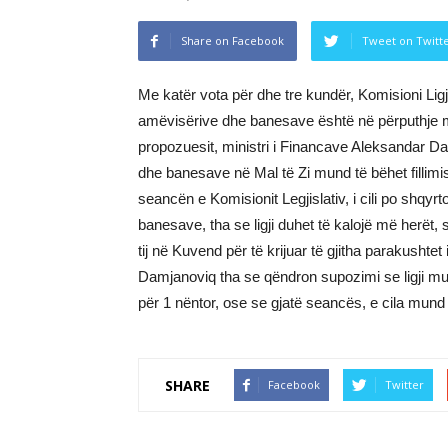
Share on Facebook
Tweet on Twitt
Me katër vota për dhe tre kundër, Komisioni Ligjv
amëvisërive dhe banesave është në përputhje me
propozuesit, ministri i Financave Aleksandar Damj
dhe banesave në Mal të Zi mund të bëhet fillimis
seancën e Komisionit Legjislativ, i cili po shqyrt
banesave, tha se ligji duhet të kalojë më herët, 
tij në Kuvend për të krijuar të gjitha parakushtet 
Damjanoviq tha se qëndron supozimi se ligji mu
për 1 nëntor, ose se gjatë seancës, e cila mund t
SHARE
Facebook
Twitter