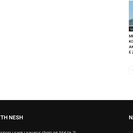
L
M
K
A
E 
ETH NESH
N
izioni i parë i pavarur shqip në Mal të Zi