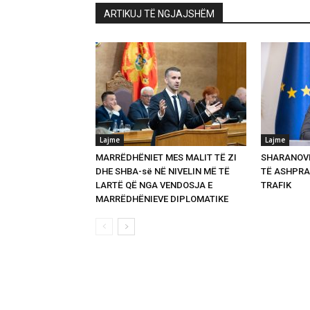
ARTIKUJ TË NGJAJSHËM
Lajme
Lajme
MARRËDHËNIET MES MALIT TË ZI
SHARANOVI
DHE SHBA-së NË NIVELIN MË TË
TË ASHPRA
LARTË QË NGA VENDOSJA E
TRAFIK
MARRËDHËNIEVE DIPLOMATIKE