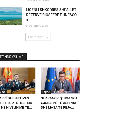
LIQENI I SHKODRËS SHPALLET
REZERVË BIOSFERE E UNESCO-
s
8 Qershor, 2026
Load more
TË NDRYSHME
ajme
Lajme
ARRËDHËNIET MES
SHARANOVIQ: NGA SOT
LIT TË ZI DHE SHBA-
GJOBA MË TË ASHPRA
 NË NIVELIN MË TË...
DHE MASA TË REJA...