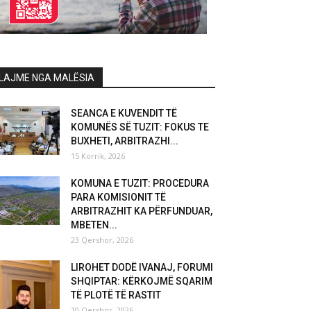
LAJME NGA MALËSIA
SEANCA E KUVENDIT TË
KOMUNËS SË TUZIT: FOKUS TE
BUXHETI, ARBITRAZHI...
15 Korrik, 2026
KOMUNA E TUZIT: PROCEDURA
PARA KOMISIONIT TË
ARBITRAZHIT KA PËRFUNDUAR,
MBETEN...
23 Qershor, 2026
LIROHET DODË IVANAJ, FORUMI
SHQIPTAR: KËRKOJMË SQARIM
TË PLOTË TË RASTIT
10 Qershor, 2026