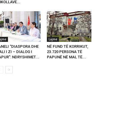
KOLLAVE...
ajme
Lajme
ANELI “DIASPORA DHE
NË FUND TË KORRIKUT,
LI I ZI – DIALOG I
23.720 PERSONA TË
PUR”: NDRYSHIMET...
PAPUNË NË MAL TË...