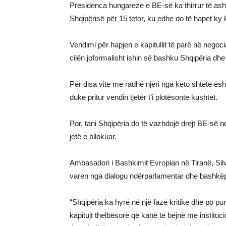
Presidenca hungareze e BE-së ka thirrur të a
Shqipërisë për 15 tetor, ku edhe do të hapet ky k
Vendimi për hapjen e kapitullit të parë në nego
cilën joformalisht ishin së bashku Shqipëria dh
Për disa vite me radhë njëri nga këto shtete ë
duke pritur vendin tjetër t’i plotësonte kushtet.
Por, tani Shqipëria do të vazhdojë drejt BE-së 
jetë e bllokuar.
Ambasadori i Bashkimit Evropian në Tiranë, Sil
varen nga dialogu ndërparlamentar dhe bashkëp
“Shqipëria ka hyrë në një fazë kritike dhe po p
kapitujt thelbësorë që kanë të bëjnë me instituci