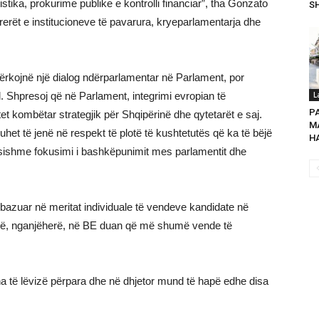
istika, prokurime publike e kontrolli financiar”, tha Gonzato
SH
krerët e institucioneve të pavarura, kryeparlamentarja dhe
rkojnë një dialog ndërparlamentar në Parlament, por
. Shpresoj që në Parlament, integrimi evropian të
L
P
ritet kombëtar strategjik për Shqipërinë dhe qytetarët e saj.
MA
uhet të jenë në respekt të plotë të kushtetutës që ka të bëjë
HA
sishme fokusimi i bashkëpunimit mes parlamentit dhe
i bazuar në meritat individuale të vendeve kandidate në
ikë, nganjëherë, në BE duan që më shumë vende të
a të lëvizë përpara dhe në dhjetor mund të hapë edhe disa