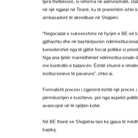
tjera thelbësore, si reforma në administratë, stat
në një ngjarje në Tiranë, ku të pranishëm ishin 
ambasadorë të akredituar në Shqipëri.
“Negociatat e suksesshme në hyrjen e BE-së kë
gjithashtu dhe në bashkëpunim ndërinstitucional
konsiderohet nga të gjithë forcat politike si prio
Nga ana tjetër marrëdhëniet ndërinstitucionale d
me kontrollin e balancën. Është shumë e rëndë
institucioneve të pavarura”, shtoi ai.
Formalisht procesi i zgjerimit është një proces 
përmbushjen e kushteve, por nga aspekti polit
avancojnë në të njëjtën kohë.
Në BE thonë se Shqipëria tani ka gjasa të mëdh
kapituj.