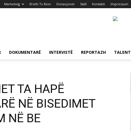
Marketing
Rreth Tv Boin
Donacjonet
Stafi
Kontakti
Impressum
R
DOKUMENTARË
INTERVISTË
REPORTAZH
TALENT
ET TA HAPË
ARË NË BISEDIMET
M NË BE