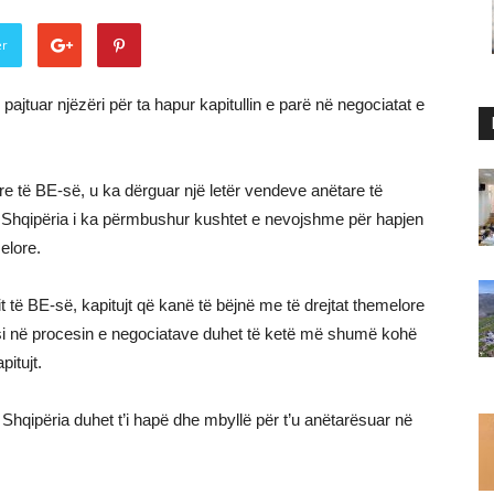
er
ajtuar njëzëri për ta hapur kapitullin e parë në negociatat e
e të BE-së, u ka dërguar një letër vendeve anëtare të
 se Shqipëria i ka përmbushur kushtet e nevojshme për hapjen
melore.
t të BE-së, kapitujt që kanë të bëjnë me të drejtat themelore
 pasi në procesin e negociatave duhet të ketë më shumë kohë
pitujt.
ë Shqipëria duhet t’i hapë dhe mbyllë për t’u anëtarësuar në