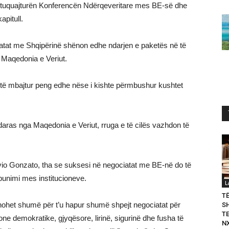
shtuquajturën Konferencën Ndërqeveritare mes BE-së dhe
apitull.
ciatat me Shqipërinë shënon edhe ndarjen e paketës në të
e Maqedonia e Veriut.
shtë mbajtur peng edhe nëse i kishte përmbushur kushtet
ndaras nga Maqedonia e Veriut, rruga e të cilës vazhdon të
vio Gonzato, tha se suksesi në negociatat me BE-në do të
unimi mes institucioneve.
L
T
unohet shumë për t’u hapur shumë shpejt negociatat për
S
T
one demokratike, gjyqësore, lirinë, sigurinë dhe fusha të
N