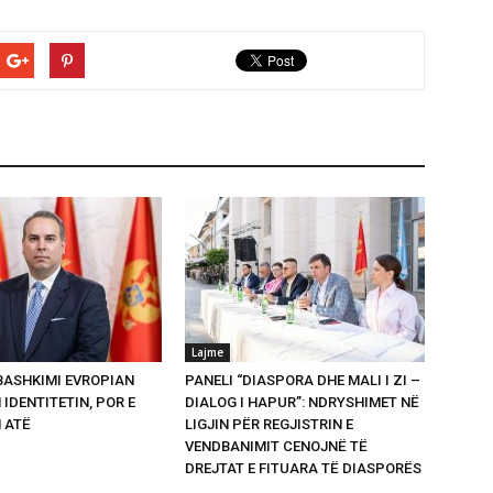
Lajme
 BASHKIMI EVROPIAN
PANELI “DIASPORA DHE MALI I ZI –
 IDENTITETIN, POR E
DIALOG I HAPUR”: NDRYSHIMET NË
 ATË
LIGJIN PËR REGJISTRIN E
VENDBANIMIT CENOJNË TË
DREJTAT E FITUARA TË DIASPORËS