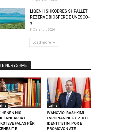
LIQENI I SHKODRËS SHPALLET
REZERVË BIOSFERE E UNESCO-
s
8 Qershor, 2026
Load more
TË NDRYSHME
ajme
Lajme
Ë HËNËN NIS
IVANOVIQ: BASHKIMI
HPËRNDARJA E
EVROPIAN NUK E ZBEH
EKSTEVE FALAS PËR
IDENTITETIN, POR E
XËNËSIT E
PROMOVON ATË