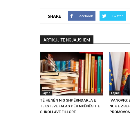
SHARE
Facebook
Twitter
ARTIKUJ TË NGJAJSHËM
Lajme
Lajme
TË HËNËN NIS SHPËRNDARJA E
IVANOVIQ:
TEKSTEVE FALAS PËR NXËNËSIT E
NUK E ZBEH
SHKOLLAVE FILLORE
PROMOVON