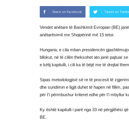
Share on Facebook
Tweet on Twitt
Vendet anëtare të Bashkimit Evropian (BE) janë p
anëtarësimit me Shqipërinë më 15 tetor.
Hungaria, e cila mban presidencën gjashtëmujor
bllokut, në të cilën theksohet ato janë pajtuar
e këtij kapitulli, i cili ka të bëjë me të drejtat the
Sipas metodologjisë së re të procesit të zgjerimi
dhe sundimin e ligjit duhet të hapen në fillim,
për t’i përmbushur kriteret edhe për t’i mbyllur ka
Ky është kapitulli i parë nga 33 në përgjithësi q
BE.