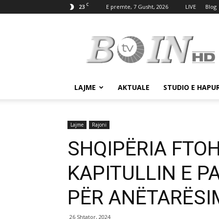
C
23
E premte, 7 Gusht, 2026
LIVE
Blog
Tv
Boin
LAJME
AKTUALE
STUDIO E HAPU
Lajme
Rajoni
SHQIPËRIA FTOH
KAPITULLIN E P
PËR ANËTARËSI
26 Shtator, 2024