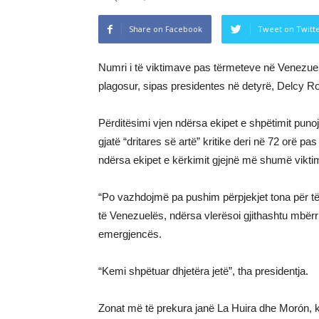
Share on Facebook
Tweet on Twitt
Numri i të viktimave pas tërmeteve në Venezue
plagosur, sipas presidentes në detyrë, Delcy R
Përditësimi vjen ndërsa ekipet e shpëtimit puno
gjatë “dritares së artë” kritike deri në 72 orë pas
ndërsa ekipet e kërkimit gjejnë më shumë vikti
“Po vazhdojmë pa pushim përpjekjet tona për të
të Venezuelës, ndërsa vlerësoi gjithashtu mbër
emergjencës.
“Kemi shpëtuar dhjetëra jetë”, tha presidentja.
Zonat më të prekura janë La Huira dhe Morón, ku