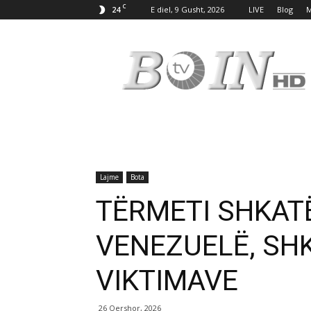
C
24
E diel, 9 Gusht, 2026
LIVE
Blog
M
Tv
Boin
Lajme
Bota
TËRMETI SHKAT
VENEZUELË, SHK
VIKTIMAVE
26 Qershor, 2026