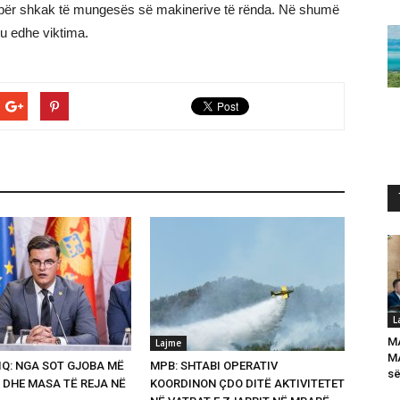
për shkak të mungesës së makinerive të rënda. Në shumë
tu edhe viktima.
L
M
Lajme
MA
Q: NGA SOT GJOBA MË
MPB: SHTABI OPERATIV
së
 DHE MASA TË REJA NË
KOORDINON ÇDO DITË AKTIVITETET