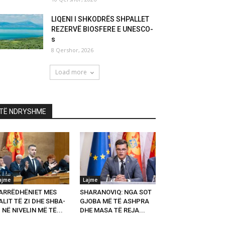
LIQENI I SHKODRËS SHPALLET
REZERVË BIOSFERE E UNESCO-
s
8 Qershor, 2026
Load more
TË NDRYSHME
ajme
Lajme
ARRËDHËNIET MES
SHARANOVIQ: NGA SOT
LIT TË ZI DHE SHBA-
GJOBA MË TË ASHPRA
 NË NIVELIN MË TË...
DHE MASA TË REJA...