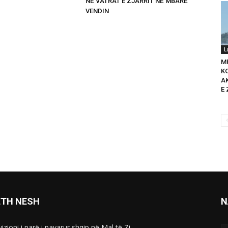
NË VATRAT E ZJARRIT NË MBARË
VENDIN
L
M
K
A
E 
ETH NESH
N
izioni i parë i pavarur shqip në Mal të Zi