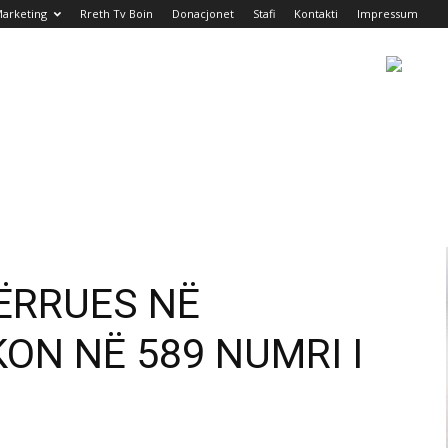
arketing
Rreth Tv Boin
Donacjonet
Stafi
Kontakti
Impressum
ËRRUES NË
ON NË 589 NUMRI I