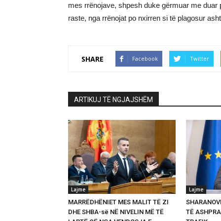
mes rrënojave, shpesh duke gërmuar me duar 
raste, nga rrënojat po nxirren si të plagosur ash
SHARE
Facebook
Twitter
ARTIKUJ TË NGJAJSHËM
Lajme
Lajme
MARRËDHËNIET MES MALIT TË ZI
SHARANOVI
DHE SHBA-së NË NIVELIN MË TË
TË ASHPRA