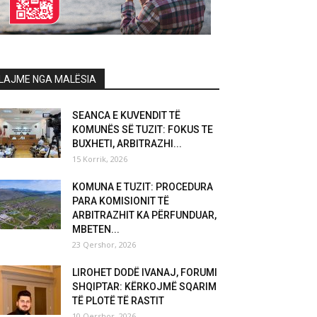
LAJME NGA MALËSIA
SEANCA E KUVENDIT TË
KOMUNËS SË TUZIT: FOKUS TE
BUXHETI, ARBITRAZHI...
15 Korrik, 2026
KOMUNA E TUZIT: PROCEDURA
PARA KOMISIONIT TË
ARBITRAZHIT KA PËRFUNDUAR,
MBETEN...
23 Qershor, 2026
LIROHET DODË IVANAJ, FORUMI
SHQIPTAR: KËRKOJMË SQARIM
TË PLOTË TË RASTIT
10 Qershor, 2026