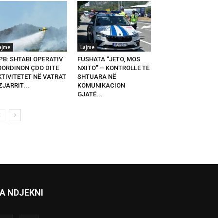
ajme
Lajme
PB: SHTABI OPERATIV
FUSHATA “JETO, MOS
OORDINON ÇDO DITË
NXITO” – KONTROLLE TË
KTIVITETET NË VATRAT
SHTUARA NË
ZJARRIT...
KOMUNIKACION
GJATË...
A NDJEKNI