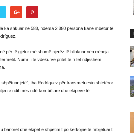
er
lë ka shkuar në 589, ndërsa 2,980 persona kanë mbetur të
odríguez.
jnë për të gjetur më shumë njerëz të bllokuar nën rrënoja
 tërmetit. Numri i të vdekurve pritet të rritet ndjeshëm
ma.
 shpëtuar jetë”, tha Rodríguez për transmetuesin shtetëror
ritjen e ndihmës ndërkombëtare dhe ekipeve të
 banorët dhe ekipet e shpëtimit po kërkojnë të mbijetuarit