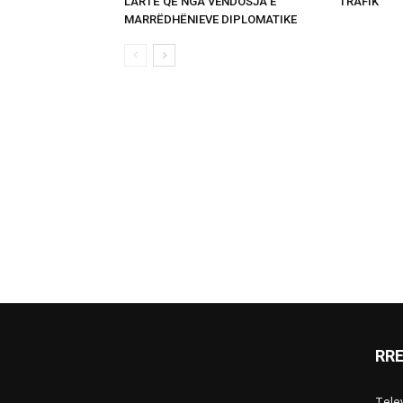
LARTË QË NGA VENDOSJA E
TRAFIK
MARRËDHËNIEVE DIPLOMATIKE
RR
Telev