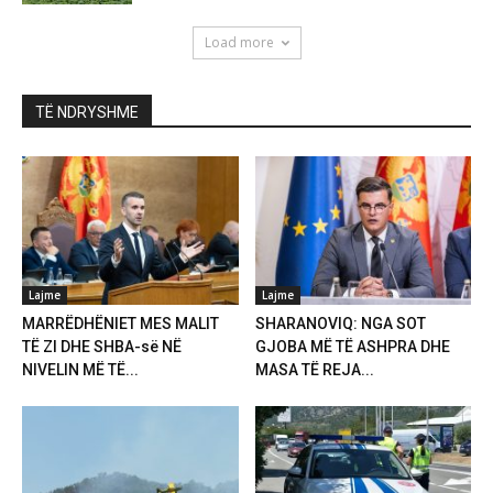
Load more
TË NDRYSHME
Lajme
Lajme
MARRËDHËNIET MES MALIT
SHARANOVIQ: NGA SOT
TË ZI DHE SHBA-së NË
GJOBA MË TË ASHPRA DHE
NIVELIN MË TË...
MASA TË REJA...