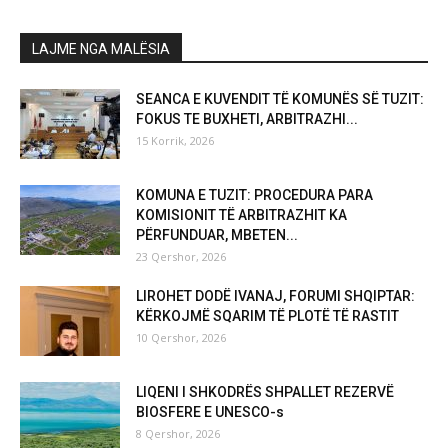
LAJME NGA MALËSIA
SEANCA E KUVENDIT TË KOMUNËS SË TUZIT:
FOKUS TE BUXHETI, ARBITRAZHI...
15 Korrik, 2026
KOMUNA E TUZIT: PROCEDURA PARA
KOMISIONIT TË ARBITRAZHIT KA
PËRFUNDUAR, MBETEN...
23 Qershor, 2026
LIROHET DODË IVANAJ, FORUMI SHQIPTAR:
KËRKOJMË SQARIM TË PLOTË TË RASTIT
10 Qershor, 2026
LIQENI I SHKODRËS SHPALLET REZERVË
BIOSFERE E UNESCO-s
8 Qershor, 2026