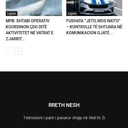
Lajme
Lajme
MPB: SHTABI OPERATIV
FUSHATA “JETO, MOS NXITO”
KOORDINON ÇDO DITË
– KONTROLLE TË SHTUARA NË
AKTIVITETET NË VATRAT E
KOMUNIKACION GJATË...
ZJARRIT...
RRETH NESH
Televizioni i parë i pavarur shqip në Mal të Zi