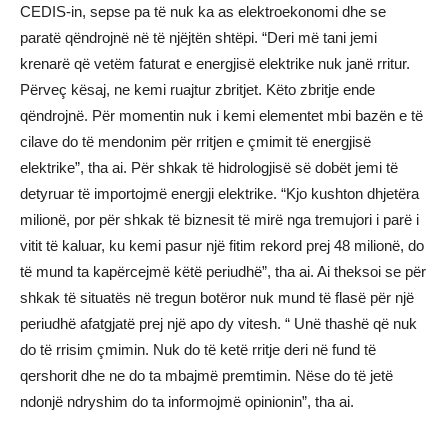
CEDIS-in, sepse pa të nuk ka as elektroekonomi dhe se
paratë qëndrojnë në të njëjtën shtëpi. “Deri më tani jemi
krenarë që vetëm faturat e energjisë elektrike nuk janë rritur.
Përveç kësaj, ne kemi ruajtur zbritjet. Këto zbritje ende
qëndrojnë. Për momentin nuk i kemi elementet mbi bazën e të
cilave do të mendonim për rritjen e çmimit të energjisë
elektrike”, tha ai. Për shkak të hidrologjisë së dobët jemi të
detyruar të importojmë energji elektrike. “Kjo kushton dhjetëra
milionë, por për shkak të biznesit të mirë nga tremujori i parë i
vitit të kaluar, ku kemi pasur një fitim rekord prej 48 milionë, do
të mund ta kapërcejmë këtë periudhë”, tha ai. Ai theksoi se për
shkak të situatës në tregun botëror nuk mund të flasë për një
periudhë afatgjatë prej një apo dy vitesh. “ Unë thashë që nuk
do të rrisim çmimin. Nuk do të ketë rritje deri në fund të
qershorit dhe ne do ta mbajmë premtimin. Nëse do të jetë
ndonjë ndryshim do ta informojmë opinionin”, tha ai.