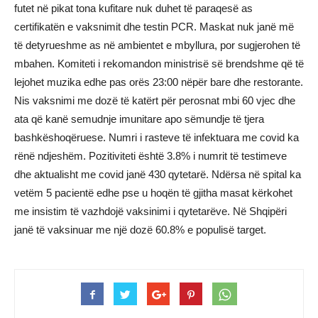
futet në pikat tona kufitare nuk duhet të paraqesë as
certifikatën e vaksnimit dhe testin PCR. Maskat nuk janë më
të detyrueshme as në ambientet e mbyllura, por sugjerohen të
mbahen. Komiteti i rekomandon ministrisë së brendshme që të
lejohet muzika edhe pas orës 23:00 nëpër bare dhe restorante.
Nis vaksnimi me dozë të katërt për perosnat mbi 60 vjec dhe
ata që kanë semudnje imunitare apo sëmundje të tjera
bashkëshoqëruese. Numri i rasteve të infektuara me covid ka
rënë ndjeshëm. Pozitiviteti është 3.8% i numrit të testimeve
dhe aktualisht me covid janë 430 qytetarë. Ndërsa në spital ka
vetëm 5 pacientë edhe pse u hoqën të gjitha masat kërkohet
me insistim të vazhdojë vaksinimi i qytetarëve. Në Shqipëri
janë të vaksinuar me një dozë 60.8% e populisë target.