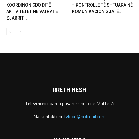
KOORDINON ÇDO DITË
– KONTROLLE TË SHTUARA NË
AKTIVITETET NË VATRAT E
KOMUNIKACION GJATË...
ZJARRIT...
RRETH NESH
Televizioni i parë i pavarur shqip në Mal të Zi
Na kontaktoni:
tvboin@hotmail.com