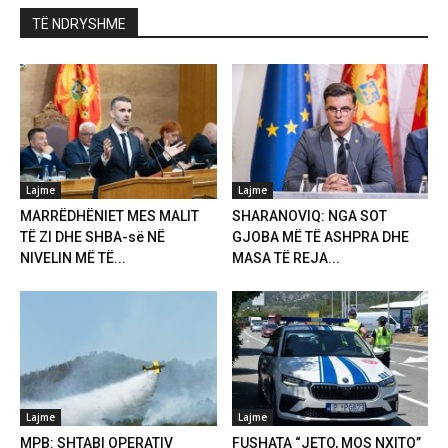
TË NDRYSHME
Lajme
Lajme
MARRËDHËNIET MES MALIT
SHARANOVIQ: NGA SOT
TË ZI DHE SHBA-së NË
GJOBA MË TË ASHPRA DHE
NIVELIN MË TË...
MASA TË REJA...
Lajme
Lajme
MPB: SHTABI OPERATIV
FUSHATA “JETO, MOS NXITO”