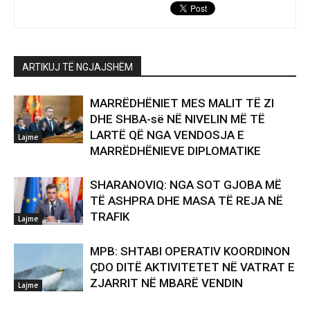
ARTIKUJ TË NGJAJSHËM
MARRËDHËNIET MES MALIT TË ZI
DHE SHBA-së NË NIVELIN MË TË
LARTË QË NGA VENDOSJA E
Lajme
MARRËDHËNIEVE DIPLOMATIKE
SHARANOVIQ: NGA SOT GJOBA MË
TË ASHPRA DHE MASA TË REJA NË
TRAFIK
Lajme
MPB: SHTABI OPERATIV KOORDINON
ÇDO DITË AKTIVITETET NË VATRAT E
ZJARRIT NË MBARË VENDIN
Lajme