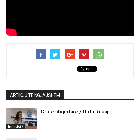
ARTIKUJ TË NGJAJSHËM
Gratë shqiptare / Drita Rukaj
Intervistë