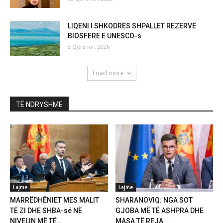
LIQENI I SHKODRËS SHPALLET REZERVË
BIOSFERE E UNESCO-s
8 Qershor, 2026
Load more
TË NDRYSHME
Lajme
Lajme
MARRËDHËNIET MES MALIT
SHARANOVIQ: NGA SOT
TË ZI DHE SHBA-së NË
GJOBA MË TË ASHPRA DHE
NIVELIN MË TË...
MASA TË REJA...