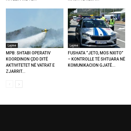
Lajme
Lajme
MPB: SHTABI OPERATIV
FUSHATA “JETO, MOS NXITO”
KOORDINON ÇDO DITË
– KONTROLLE TË SHTUARA NË
AKTIVITETET NË VATRAT E
KOMUNIKACION GJATË...
ZJARRIT...