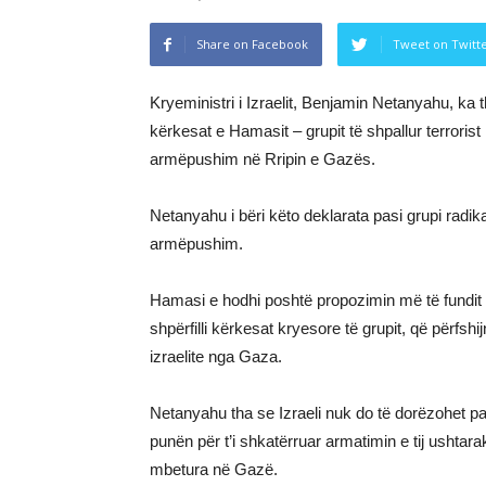
Share on Facebook
Tweet on Twitt
Kryeministri i Izraelit, Benjamin Netanyahu, ka t
kërkesat e Hamasit – grupit të shpallur terrori
armëpushim në Rripin e Gazës.
Netanyahu i bëri këto deklarata pasi grupi radika
armëpushim.
Hamasi e hodhi poshtë propozimin më të fundit 
shpërfilli kërkesat kryesore të grupit, që përfshi
izraelite nga Gaza.
Netanyahu tha se Izraeli nuk do të dorëzohet p
punën për t’i shkatërruar armatimin e tij ushtarak
mbetura në Gazë.