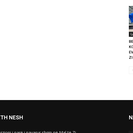
L
B
K
E
ZI
ETH NESH
N
izioni i parë i pavarur shqip në Mal të Zi