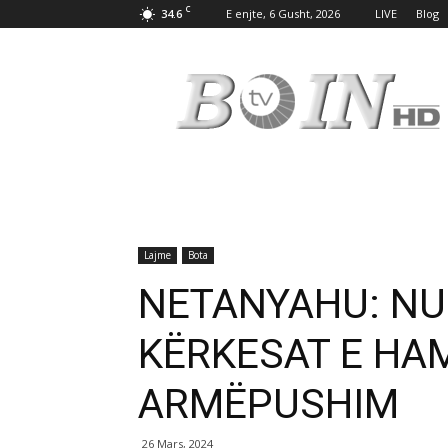
C
34.6
E enjte, 6 Gusht, 2026
LIVE
Blog
Tv
Boin
Lajme
Bota
NETANYAHU: N
KËRKESAT E HA
ARMËPUSHIM
26 Mars, 2024