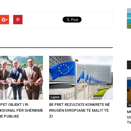
Lajme
PET OBJEKT I RI
BE PRET REZULTATE KONKRETE NË
L
SIONAL PËR SHËRBIME
RRUGËN EVROPIANE TË MALIT TË
M
HE PUBLIKE
ZI
U
T