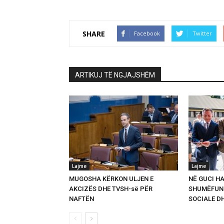
SHARE
Facebook
Twitter
ARTIKUJ TË NGJAJSHËM
Lajme
Lajme
MUGOSHA KËRKON ULJEN E
NË GUCI HA
AKCIZËS DHE TVSH-së PËR
SHUMËFUNK
NAFTËN
SOCIALE D