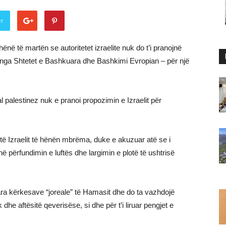
er
hënë të martën se autoritetet izraelite nuk do t’i pranojnë
st nga Shtetet e Bashkuara dhe Bashkimi Evropian – për një
l palestinez nuk e pranoi propozimin e Izraelit për
të Izraelit të hënën mbrëma, duke e akuzuar atë se i
jnë përfundimin e luftës dhe largimin e plotë të ushtrisë
ara kërkesave “joreale” të Hamasit dhe do ta vazhdojë
 dhe aftësitë qeverisëse, si dhe për t’i liruar pengjet e