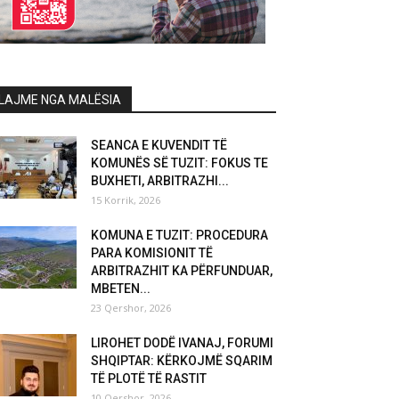
LAJME NGA MALËSIA
SEANCA E KUVENDIT TË
KOMUNËS SË TUZIT: FOKUS TE
BUXHETI, ARBITRAZHI...
15 Korrik, 2026
KOMUNA E TUZIT: PROCEDURA
PARA KOMISIONIT TË
ARBITRAZHIT KA PËRFUNDUAR,
MBETEN...
23 Qershor, 2026
LIROHET DODË IVANAJ, FORUMI
SHQIPTAR: KËRKOJMË SQARIM
TË PLOTË TË RASTIT
10 Qershor, 2026