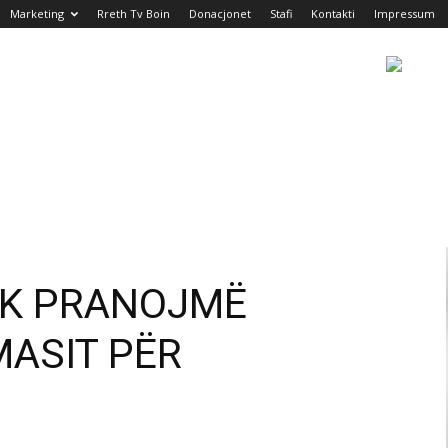
Marketing
Rreth Tv Boin
Donacjonet
Stafi
Kontakti
Impressum
UK PRANOJMË
MASIT PËR