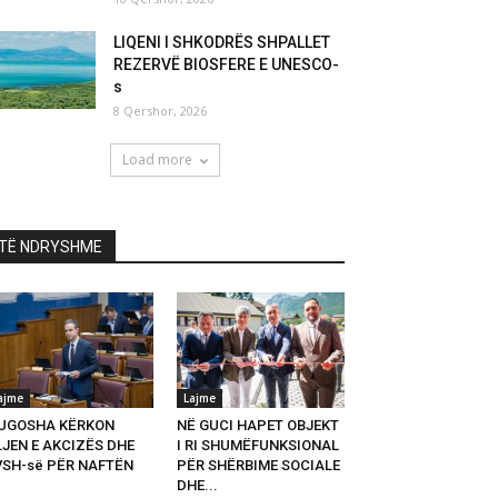
LIQENI I SHKODRËS SHPALLET
REZERVË BIOSFERE E UNESCO-
s
8 Qershor, 2026
Load more
TË NDRYSHME
ajme
Lajme
UGOSHA KËRKON
NË GUCI HAPET OBJEKT
LJEN E AKCIZËS DHE
I RI SHUMËFUNKSIONAL
VSH-së PËR NAFTËN
PËR SHËRBIME SOCIALE
DHE...