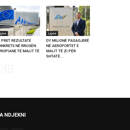
ajme
Lajme
E PRET REZULTATE
DY MILIONË PASAGJERË
ONKRETE NË RRUGËN
NË AEROPORTET E
VROPIANE TË MALIT TË
MALIT TË ZI PËR
SHTATË...
A NDJEKNI