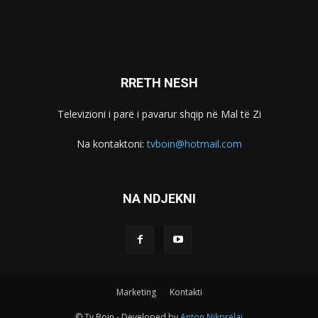
RRETH NESH
Televizioni i parë i pavarur shqip në Mal të Zi
Na kontaktoni:
tvboin@hotmail.com
NA NDJEKNI
Marketing
Kontakti
© Tv Boin - Developed by
Anton Nikprelaj