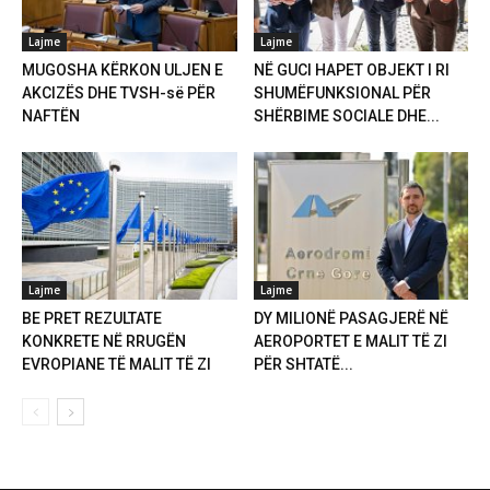
Lajme
Lajme
MUGOSHA KËRKON ULJEN E
NË GUCI HAPET OBJEKT I RI
AKCIZËS DHE TVSH-së PËR
SHUMËFUNKSIONAL PËR
NAFTËN
SHËRBIME SOCIALE DHE...
Lajme
Lajme
BE PRET REZULTATE
DY MILIONË PASAGJERË NË
KONKRETE NË RRUGËN
AEROPORTET E MALIT TË ZI
EVROPIANE TË MALIT TË ZI
PËR SHTATË...