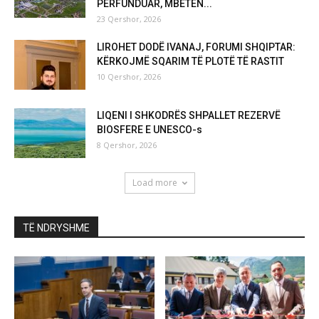
PËRFUNDUAR, MBETEN...
23 Qershor, 2026
LIROHET DODË IVANAJ, FORUMI SHQIPTAR:
KËRKOJMË SQARIM TË PLOTË TË RASTIT
10 Qershor, 2026
LIQENI I SHKODRËS SHPALLET REZERVË
BIOSFERE E UNESCO-s
8 Qershor, 2026
Load more
TË NDRYSHME