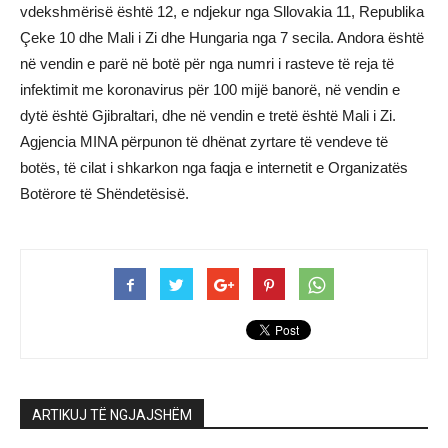
vdekshmërisë është 12, e ndjekur nga Sllovakia 11, Republika
Çeke 10 dhe Mali i Zi dhe Hungaria nga 7 secila. Andora është
në vendin e parë në botë për nga numri i rasteve të reja të
infektimit me koronavirus për 100 mijë banorë, në vendin e
dytë është Gjibraltari, dhe në vendin e tretë është Mali i Zi.
Agjencia MINA përpunon të dhënat zyrtare të vendeve të
botës, të cilat i shkarkon nga faqja e internetit e Organizatës
Botërore të Shëndetësisë.
ARTIKUJ TË NGJAJSHËM