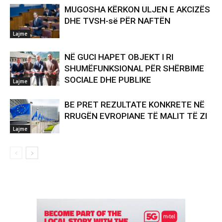
MUGOSHA KËRKON ULJEN E AKCIZËS
DHE TVSH-së PËR NAFTËN
Lajme
NË GUCI HAPET OBJEKT I RI
SHUMËFUNKSIONAL PËR SHËRBIME
SOCIALE DHE PUBLIKE
Lajme
BE PRET REZULTATE KONKRETE NË
RRUGËN EVROPIANE TË MALIT TË ZI
Lajme