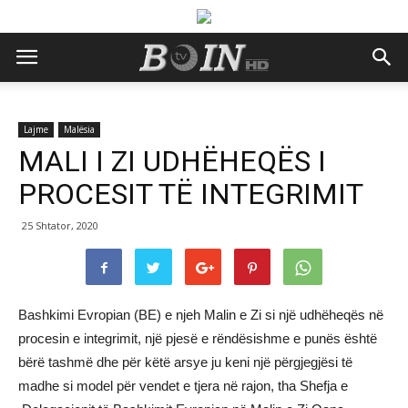
Lajme
Malësia
MALI I ZI UDHËHEQËS I
PROCESIT TË INTEGRIMIT
25 Shtator, 2020
Bashkimi Evropian (BE) e njeh Malin e Zi si një udhëheqës në
procesin e integrimit, një pjesë e rëndësishme e punës është
bërë tashmë dhe për këtë arsye ju keni një përgjegjësi të
madhe si model për vendet e tjera në rajon, tha Shefja e