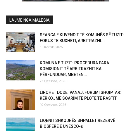
LAJME NGA MALËSIA
SEANCA E KUVENDIT TË KOMUNËS SË TUZIT:
FOKUS TE BUXHETI, ARBITRAZHI...
15 Korrik, 2026
KOMUNA E TUZIT: PROCEDURA PARA
KOMISIONIT TË ARBITRAZHIT KA
PËRFUNDUAR, MBETEN...
23 Qershor, 2026
LIROHET DODË IVANAJ, FORUMI SHQIPTAR:
KËRKOJMË SQARIM TË PLOTË TË RASTIT
10 Qershor, 2026
LIQENI I SHKODRËS SHPALLET REZERVË
BIOSFERE E UNESCO-s