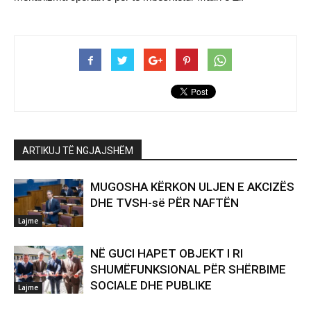
ARTIKUJ TË NGJAJSHËM
MUGOSHA KËRKON ULJEN E AKCIZËS
DHE TVSH-së PËR NAFTËN
Lajme
NË GUCI HAPET OBJEKT I RI
SHUMËFUNKSIONAL PËR SHËRBIME
SOCIALE DHE PUBLIKE
Lajme