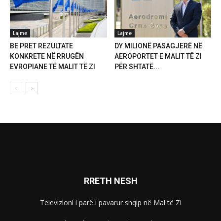
Lajme
Lajme
BE PRET REZULTATE
DY MILIONË PASAGJERË NË
KONKRETE NË RRUGËN
AEROPORTET E MALIT TË ZI
EVROPIANE TË MALIT TË ZI
PËR SHTATË...
RRETH NESH
Televizioni i parë i pavarur shqip në Mal të Zi