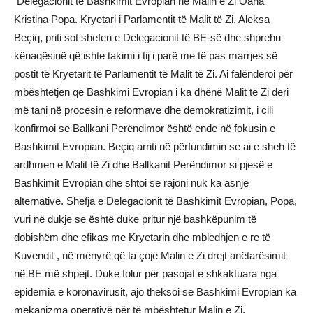
Delegacionit të Bashkimit Evropian në Malin e Zi Oana
Kristina Popa. Kryetari i Parlamentit të Malit të Zi, Aleksa
Beçiq, priti sot shefen e Delegacionit të BE-së dhe shprehu
kënaqësinë që ishte takimi i tij i parë me të pas marrjes së
postit të Kryetarit të Parlamentit të Malit të Zi. Ai falënderoi për
mbështetjen që Bashkimi Evropian i ka dhënë Malit të Zi deri
më tani në procesin e reformave dhe demokratizimit, i cili
konfirmoi se Ballkani Perëndimor është ende në fokusin e
Bashkimit Evropian. Beçiq arriti në përfundimin se ai e sheh të
ardhmen e Malit të Zi dhe Ballkanit Perëndimor si pjesë e
Bashkimit Evropian dhe shtoi se rajoni nuk ka asnjë
alternativë. Shefja e Delegacionit të Bashkimit Evropian, Popa,
vuri në dukje se është duke pritur një bashkëpunim të
dobishëm dhe efikas me Kryetarin dhe mbledhjen e re të
Kuvendit , në mënyrë që ta çojë Malin e Zi drejt anëtarësimit
në BE më shpejt. Duke folur për pasojat e shkaktuara nga
epidemia e koronavirusit, ajo theksoi se Bashkimi Evropian ka
mekanizma operativë për të mbështetur Malin e Zi.