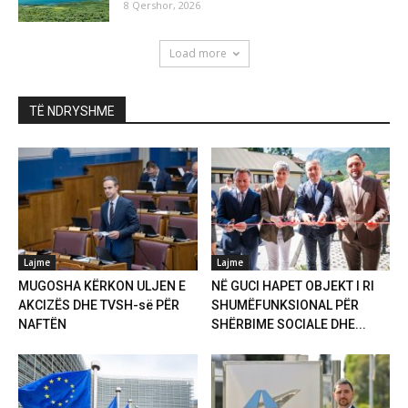
8 Qershor, 2026
Load more
TË NDRYSHME
Lajme
Lajme
MUGOSHA KËRKON ULJEN E
NË GUCI HAPET OBJEKT I RI
AKCIZËS DHE TVSH-së PËR
SHUMËFUNKSIONAL PËR
NAFTËN
SHËRBIME SOCIALE DHE...