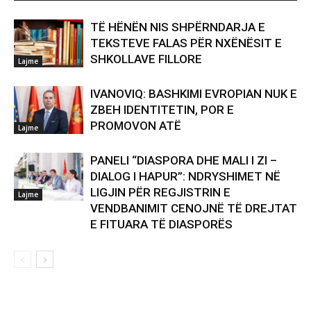
TË HËNËN NIS SHPËRNDARJA E
TEKSTEVE FALAS PËR NXËNËSIT E
SHKOLLAVE FILLORE
Lajme
IVANOVIQ: BASHKIMI EVROPIAN NUK E
ZBEH IDENTITETIN, POR E
PROMOVON ATË
Lajme
PANELI “DIASPORA DHE MALI I ZI –
DIALOG I HAPUR”: NDRYSHIMET NË
LIGJIN PËR REGJISTRIN E
Lajme
VENDBANIMIT CENOJNË TË DREJTAT
E FITUARA TË DIASPORËS