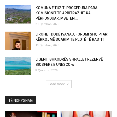
KOMUNA E TUZIT: PROCEDURA PARA
KOMISIONIT TË ARBITRAZHIT KA
PËRFUNDUAR, MBETEN...
23 Qershor, 2026
LIROHET DODË IVANAJ, FORUMI SHQIPTAR:
KËRKOJMË SQARIM TË PLOTË TË RASTIT
10 Qershor, 2026
LIQENI I SHKODRËS SHPALLET REZERVË
BIOSFERE E UNESCO-s
8 Qershor, 2026
Load more
TË NDRYSHME