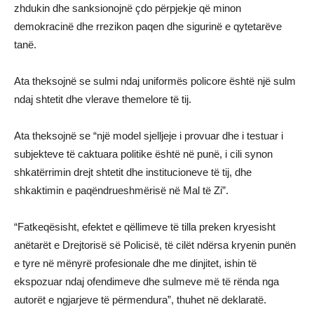
zhdukin dhe sanksionojnë çdo përpjekje që minon
demokracinë dhe rrezikon paqen dhe sigurinë e qytetarëve
tanë.
Ata theksojnë se sulmi ndaj uniformës policore është një sulm
ndaj shtetit dhe vlerave themelore të tij.
Ata theksojnë se “një model sjelljeje i provuar dhe i testuar i
subjekteve të caktuara politike është në punë, i cili synon
shkatërrimin drejt shtetit dhe institucioneve të tij, dhe
shkaktimin e paqëndrueshmërisë në Mal të Zi”.
“Fatkeqësisht, efektet e qëllimeve të tilla preken kryesisht
anëtarët e Drejtorisë së Policisë, të cilët ndërsa kryenin punën
e tyre në mënyrë profesionale dhe me dinjitet, ishin të
ekspozuar ndaj ofendimeve dhe sulmeve më të rënda nga
autorët e ngjarjeve të përmendura”, thuhet në deklaratë.