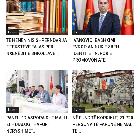
Lajme
Lajme
TË HËNËN NIS SHPËRNDARJA
IVANOVIQ: BASHKIMI
E TEKSTEVE FALAS PËR
EVROPIAN NUK E ZBEH
NXËNËSIT E SHKOLLAVE...
IDENTITETIN, POR E
PROMOVON ATË
Lajme
Lajme
PANELI “DIASPORA DHE MALI I
NË FUND TË KORRIKUT, 23.720
ZI – DIALOG I HAPUR”:
PERSONA TË PAPUNË NË MAL
NDRYSHIMET...
TË...