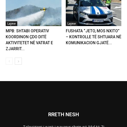
Lajme
Lajme
MPB: SHTABI OPERATIV
FUSHATA “JETO, MOS NXITO”
KOORDINON ÇDO DITË
– KONTROLLE TË SHTUARA NË
AKTIVITETET NË VATRAT E
KOMUNIKACION GJATË...
ZJARRIT...
RRETH NESH
Televizioni i parë i pavarur shqip në Mal të Zi