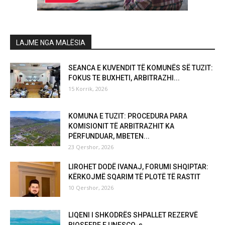
LAJME NGA MALËSIA
SEANCA E KUVENDIT TË KOMUNËS SË TUZIT:
FOKUS TE BUXHETI, ARBITRAZHI...
15 Korrik, 2026
KOMUNA E TUZIT: PROCEDURA PARA
KOMISIONIT TË ARBITRAZHIT KA
PËRFUNDUAR, MBETEN...
23 Qershor, 2026
LIROHET DODË IVANAJ, FORUMI SHQIPTAR:
KËRKOJMË SQARIM TË PLOTË TË RASTIT
10 Qershor, 2026
LIQENI I SHKODRËS SHPALLET REZERVË