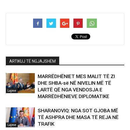
ARTIKUJ TË NGJAJSHËM
MARRËDHËNIET MES MALIT TË ZI
DHE SHBA-së NË NIVELIN MË TË
LARTË QË NGA VENDOSJA E
Lajme
MARRËDHËNIEVE DIPLOMATIKE
SHARANOVIQ: NGA SOT GJOBA MË
TË ASHPRA DHE MASA TË REJA NË
TRAFIK
Lajme