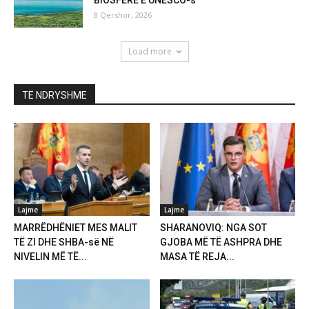
BIOSFERE E UNESCO-s
8 Qershor, 2026
Load more
TË NDRYSHME
Lajme
Lajme
MARRËDHËNIET MES MALIT
SHARANOVIQ: NGA SOT
TË ZI DHE SHBA-së NË
GJOBA MË TË ASHPRA DHE
NIVELIN MË TË...
MASA TË REJA...