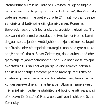
intensifikuar sulmin në lindje të Ukrainës. “E gjithë fuqia e
ushtrisë ruse është përqendruar në këtë sulm”, tha Zelensky
gjatë një adresimi në orët e vona të 24 majit. Forcat ruse po
synojnë të shkatërrojnë gjithçka në Liman, Popasna,
Severodonjeck dhe Slloviansk, tha presidenti ukrainas. “Por,
bazuar në përgjimet e bisedave të tyre telefonike, ne kemi
dëgjuar se ata janë të vetëdijshëm se kjo luftë nuk ka kuptim
për Rusinë dhe në aspektin strategjik, ushtria e tyre nuk ka
asnjë shans”, tha ai.Sipas Zelenskyt, do të duhet kohë dhe
“përpjekje të jashtëzakonshme” për ukrainasit që të thyejnë
avantazhin rus sa i përket pajisjeve dhe armëve, teksa ai
sërish u bëri thirrje shteteve perëndimore që ta furnizojnë
shtetin e tij me armë të rënda. Raketahedhës, tanke, armë
kundër anijeve dhe armë të tjera për Ukrainën janë investimi
më i mirë në mbajtjen e stabilitetit në botë dhe për parandalimin
e “krizave të rënda” që Rusia po planifikon t’i shkaktojë, tha
Zelensky.