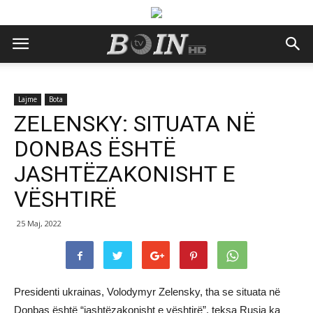
Lajme
Bota
ZELENSKY: SITUATA NË
DONBAS ËSHTË
JASHTËZAKONISHT E
VËSHTIRË
25 Maj, 2022
Presidenti ukrainas, Volodymyr Zelensky, tha se situata në
Donbas është “jashtëzakonisht e vështirë”, teksa Rusia ka